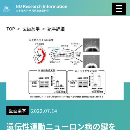
CATEGORY
環境学
生物学
社会科学
TOP
>
医歯薬学
> 記事詳細
総合理工
総合生物
複合領域
農学
化学
医歯薬学
工学
情報学
数物系科学
人文学
TAG
2022.07.14
医歯薬学
理学研究科 (219)
工学研究科 (208)
医学系研究科
遺伝性運動ニューロン病の鍵を
(175)
生命農学研究科 (116)
トランスフォーマティ