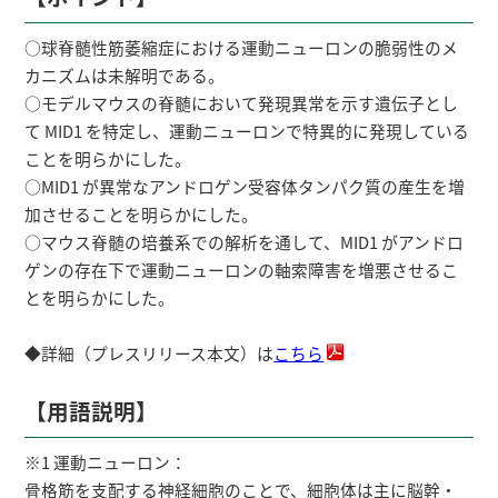
○球脊髄性筋萎縮症における運動ニューロンの脆弱性のメ
カニズムは未解明である。
○モデルマウスの脊髄において発現異常を示す遺伝子とし
て MID1 を特定し、運動ニューロンで特異的に発現している
ことを明らかにした。
○MID1 が異常なアンドロゲン受容体タンパク質の産生を増
加させることを明らかにした。
○マウス脊髄の培養系での解析を通して、MID1 がアンドロ
ゲンの存在下で運動ニューロンの軸索障害を増悪させるこ
とを明らかにした。
◆詳細（プレスリリース本文）は
こちら
【用語説明】
※1 運動ニューロン：
骨格筋を支配する神経細胞のことで、細胞体は主に脳幹・