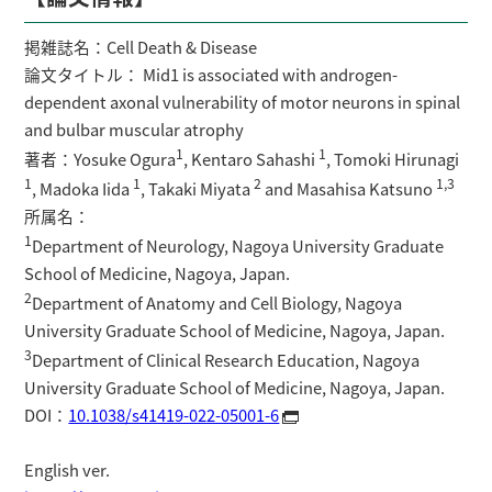
掲雑誌名：Cell Death & Disease
論文タイトル： Mid1 is associated with androgen-
dependent axonal vulnerability of motor neurons in spinal
and bulbar muscular atrophy
1
1
著者：Yosuke Ogura
, Kentaro Sahashi
, Tomoki Hirunagi
1
1
2
1,3
, Madoka Iida
, Takaki Miyata
and Masahisa Katsuno
所属名：
1
Department of Neurology, Nagoya University Graduate
School of Medicine, Nagoya, Japan.
2
Department of Anatomy and Cell Biology, Nagoya
University Graduate School of Medicine, Nagoya, Japan.
3
Department of Clinical Research Education, Nagoya
University Graduate School of Medicine, Nagoya, Japan.
DOI：
10.1038/s41419-022-05001-6
English ver.