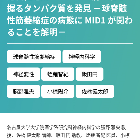
ブ生命分子研究所 (75)
環境学研究科 (66)
宇宙地球
握るタンパク質を発見 －球脊髄
環境研究所 (63)
未来材料・システム研究所 (60)
情
性筋萎縮症の病態に MID1 が関わ
報学研究科 (47)
植物 (33)
機械学習 (31)
高等
ることを解明－
研究院 (26)
生物機能開発利用研究センター (24)
環
境医学研究所 (23)
進化 (23)
未来社会創造機構 (22)
宇宙 (21)
創薬科学研究科 (20)
シロイヌナズ
ナ (19)
オーロラ (17)
球脊髄性筋萎縮症
神経内科学
Research VIDEOS
神経変性
蛭薙智紀
飯田円
Researchers' VOICE
勝野雅央
小椋陽介
佐橋健太郎
Links
名古屋大学
名古屋大学大学院医学系研究科神経内科学の勝野 雅央 教
名古屋大学基金
授、佐橋 健太郎 講師、飯田 円 助教、蛭薙 智紀 医員、小椋