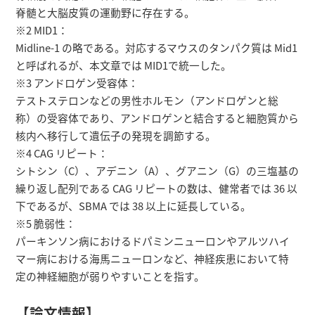
脊髄と大脳皮質の運動野に存在する。
※2 MID1：
Midline-1 の略である。対応するマウスのタンパク質は Mid1
と呼ばれるが、本文章では MID1で統一した。
※3 アンドロゲン受容体：
テストステロンなどの男性ホルモン（アンドロゲンと総
称）の受容体であり、アンドロゲンと結合すると細胞質から
核内へ移行して遺伝子の発現を調節する。
※4 CAG リピート：
シトシン（C）、アデニン（A）、グアニン（G）の三塩基の
繰り返し配列である CAG リピートの数は、健常者では 36 以
下であるが、SBMA では 38 以上に延長している。
※5 脆弱性：
パーキンソン病におけるドパミンニューロンやアルツハイ
マー病における海馬ニューロンなど、神経疾患において特
定の神経細胞が弱りやすいことを指す。
【論文情報】