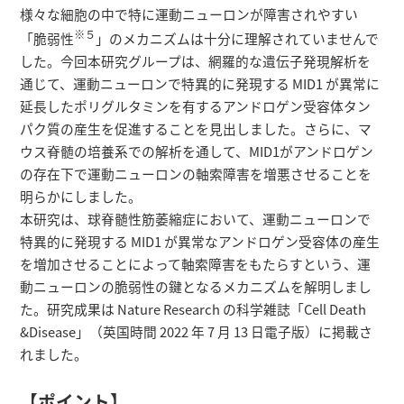
様々な細胞の中で特に運動ニューロンが障害されやすい
※５
「脆弱性
」のメカニズムは十分に理解されていませんで
した。今回本研究グループは、網羅的な遺伝子発現解析を
通じて、運動ニューロンで特異的に発現する MID1 が異常に
延長したポリグルタミンを有するアンドロゲン受容体タン
パク質の産生を促進することを見出しました。さらに、マ
ウス脊髄の培養系での解析を通して、MID1がアンドロゲン
の存在下で運動ニューロンの軸索障害を増悪させることを
明らかにしました。
本研究は、球脊髄性筋萎縮症において、運動ニューロンで
特異的に発現する MID1 が異常なアンドロゲン受容体の産生
を増加させることによって軸索障害をもたらすという、運
動ニューロンの脆弱性の鍵となるメカニズムを解明しまし
た。研究成果は Nature Research の科学雑誌「Cell Death
&Disease」（英国時間 2022 年 7 月 13 日電子版）に掲載さ
れました。
【ポイント】