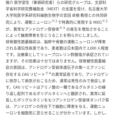
研究者総覧
陽介 医学部生（筆頭研究者）らの研究グループは、文部科
学省科学研究費補助金（MEXT）の支援を受け、名古屋大学
大学院医学系研究科細胞生物学の宮田 卓樹 教授との共同研
※１
※２
究により、運動ニューロン
で特異的に発現する MID1
※３
が、異常なアンドロゲン受容体
の産生を増加させること
によって軸索障害を生じうることを明らかにしました。
球脊髄性筋萎縮症は、脳幹や脊髄の運動ニューロンが障害
される遺伝性疾患であり、患者数は日本国内で 2,000 人程度
です。治療薬としてリュープロレリン酢酸塩が承認されてい
ますが、その効果は十分ではありません。球脊髄性筋萎縮
症の原因は、アンドロゲン受容体遺伝子の第一エクソンに
※４
存在する CAG リピート
の異常延長であり、アンドロゲン
に依存して病気がおこるため、通常は男性のみで発症しま
す。CAG リピートはアミノ酸の一種であるグルタミンの繰
り返し配列であるポリグルタミンへと翻訳され、異常に延
長したポリグルタミンをもつアンドロゲン受容体タンパク質
は、アンドロゲンの存在下で細胞に障害を与え、運動ニュ
ーロンを細胞死に至らせることが分かっています。しかし、