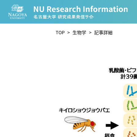
CATEGORY
TOP
>
生物学
> 記事詳細
環境学
生物学
農学
化学
人文学
TAG
理学研究科 (219)
工学研究科 (208)
医学系研究
宙地球環境研究所 (63)
未来材料・システム研究所 
ー (24)
環境医学研究所 (23)
進化 (23)