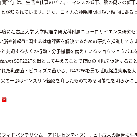
※2
負債
」は、生活や仕事のパフォーマンスの低下、脳の働きの低下
ことが知られています。また、日本人の睡眠時間は短い傾向にある
。
7年度に名古屋大学 大学院理学研究科付属ニューロサイエンス研究
“脳や神経”に関する健康課題を解決するための研究を推進してき
トと共通する多くの行動・分子機構を備えているショウジョウバエ
ntarum
SBT2227を餌として与えることで夜間の睡眠を促進するこ
た乳酸菌・ビフィズス菌から、BA2786を最も睡眠促進効果を大き
効果の一部はインスリン経路を介したものである可能性を明らかに
ら
ビフィドバクテリウム アドレセンティス）：ヒト成人の腸管に生