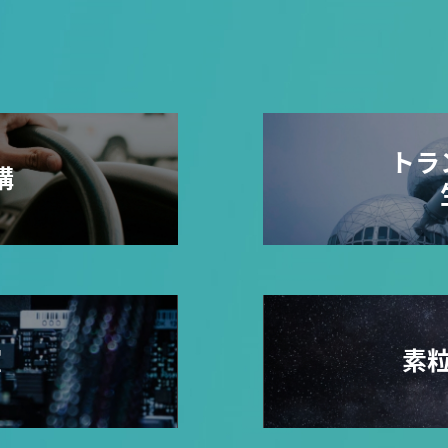
トラ
構
室
素