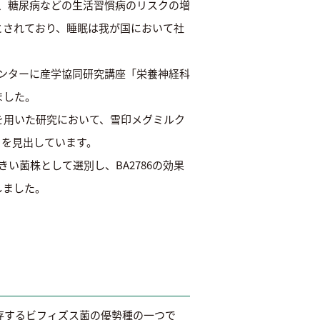
、糖尿病などの生活習慣病のリスクの増
とされており、睡眠は我が国において社
センターに産学協同研究講座「栄養神経科
ました。
を用いた研究において、雪印メグミルク
とを見出しています。
い菌株として選別し、BA2786の効果
しました。
存するビフィズス菌の優勢種の一つで