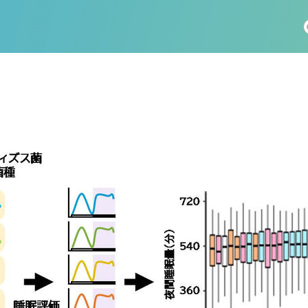
社会科学
総合理工
総合生物
医歯薬学
工学
情報学
科 (175)
生命農学研究科 (116)
トランスフォーマティブ生
(60)
情報学研究科 (47)
植物 (33)
機械学習 (31)
未来社会創造機構 (22)
宇宙 (21)
創薬科学研究科 (20)