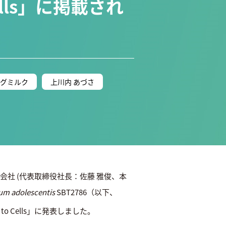
ells」に掲載され
グミルク
上川内 あづさ
社 (代表取締役社長：佐藤 雅俊、本
ium adolescentis
SBT2786（以下、
 Cells」に発表しました。