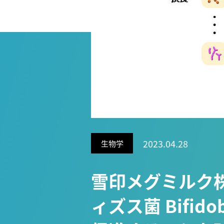
Research VIDEOS
Researchers' VOICE
Links
名古屋大学
名古屋大学基金
研究者総覧
2023.04.28
生物学
雪印メグミルク
ィズス菌 Bifidob