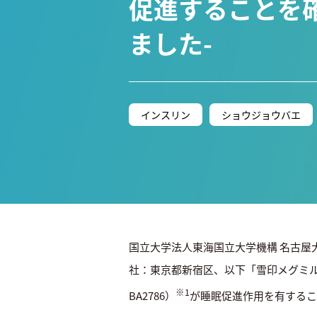
促進することを確認
ました-
インスリン
ショウジョウバエ
国立大学法人東海国立大学機構 名古屋大
社：東京都新宿区、以下「雪印メグミル
※1
BA2786）
が睡眠促進作用を有すること