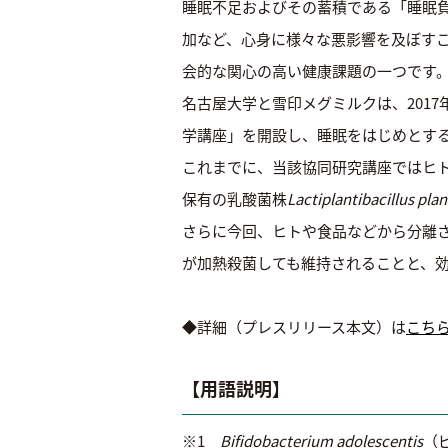
睡眠不足およびその蓄積である「睡眠
加など、心身に様々な悪影響を及ぼす
会的な関心の高い健康課題の一つです
名古屋大学と雪印メグミルクは、201
学講座」を開設し、睡眠をはじめとする
これまでに、当該協同研究講座ではヒ
保有の乳酸菌株
Lactiplantibacillus pla
さらに今回、ヒトや食品などから分離され
が加熱殺菌しても維持されることと、
◆詳細（プレスリリース本文）は
こち
【用語説明】
※1
Bifidobacterium adolescentis
（