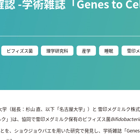
 -学術雑誌「Genes to C
ビフィズス菌
理学研究科
産学
睡眠
雪印メ
学（総長：杉山 直、以下「名古屋大学」）と 雪印メグミルク株式会
ク」)は、協同で雪印メグミルク保有のビフィズス菌
Bifidobacter
を、ショウジョウバエを用いた研究で発見し、学術雑誌「Genes to