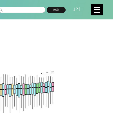
JP
検索
複合領域
数物系科学
命分子研究所 (75)
環境学研究科 (66)
宇
高等研究院 (26)
生物機能開発利用研究センタ
シロイヌナズナ (19)
オーロラ (17)