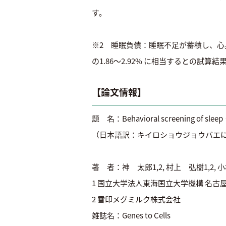
す。
※2 睡眠負債：睡眠不足が蓄積し、心身
の1.86～2.92% に相当するとの試算
【論文情報】
題 名：Behavioral screening of sleep‐p
（日本語訳：キイロショウジョウバエ
著 者：神 太郎1,2, 村上 弘樹1,2, 
1 国立大学法人東海国立大学機構 名古
2 雪印メグミルク株式会社
雑誌名：Genes to Cells