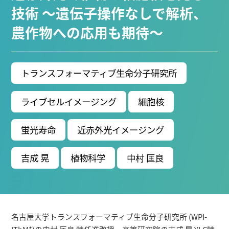
ブ生命分子研究所 (75)
環境学研究科 (67)
宇宙地球
技術 ～遺伝子操作なしで解析、
環境研究所 (63)
未来材料・システム研究所 (61)
情
農作物への応用も期待～
報学研究科 (47)
植物 (33)
機械学習 (31)
高等
研究院 (26)
生物機能開発利用研究センター (24)
環
境医学研究所 (23)
進化 (23)
未来社会創造機構 (22)
トランスフォーマティブ生命分子研究所
宇宙 (21)
創薬科学研究科 (20)
シロイヌナズ
ナ (19)
オーロラ (17)
ライブセルイメージング
細胞核
Research VIDEOS
蛍光寿命
近赤外光イメージング
Researchers' VOICE
吉成 晃
植物科学
中村 匡良
Links
名古屋大学
名古屋大学基金
名古屋大学トランスフォーマティブ生命分子研究所 (WPI-