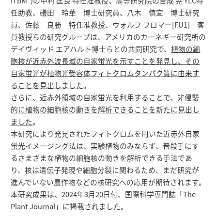
ITbM*)の中村 匡良 特任准教授、高等研究院の吉成 晃 YLC特
研究者総覧
任助教、礒田 玲華 博士研究員、八木 慎宜 博士研究
員、佐藤 良勝 特任准教授、ウォルフ フロマー[FU1] 客
員教授らの研究グループは、アメリカのカーネギー研究所の
デイヴィッド エアハルト博士らとの共同研究で、
植物の細
胞核が近赤外波長域の自家蛍光を示すことを発見し、その
自家蛍光が植物光受容体フィトクロムタンパク質に由来す
ることを見出しました
。
さらに、
近赤外領域の自家蛍光を利用することで、非侵襲
的に植物の細胞核の動きを解析できることを新たに見出し
ました
。
本研究により発見されたフィトクロムを用いた近赤外自家
蛍光イメージング法は、実験植物のみならず、普段手にす
るさまざまな植物の細胞核の動きを解析できる手法であ
り、核は遺伝子発現や細胞分裂に関わるため、まだ研究が
進んでいない農作物などの核研究への応用が期待されます。
本研究成果は、2024年3月20日付、国際科学専門誌「The
Plant Journal」に掲載されました。