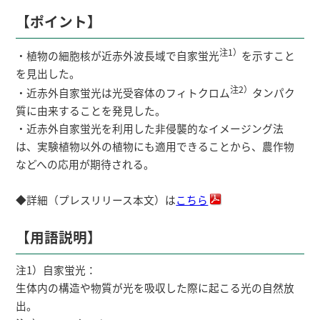
【ポイント】
注1）
・植物の細胞核が近赤外波長域で自家蛍光
を示すこと
を見出した。
注2）
・近赤外自家蛍光は光受容体のフィトクロム
タンパク
質に由来することを発見した。
・近赤外自家蛍光を利用した非侵襲的なイメージング法
は、実験植物以外の植物にも適用できることから、農作物
などへの応用が期待される。
◆詳細（プレスリリース本文）は
こちら
【用語説明】
注1）自家蛍光：
生体内の構造や物質が光を吸収した際に起こる光の自然放
出。