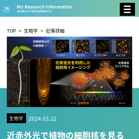
CATEGORY
環境学
生物学
社会科学
TOP
>
生物学
> 記事詳細
総合理工
総合生物
複合領域
農学
化学
医歯薬学
工学
情報学
数物系科学
人文学
TAG
2024.03.22
生物学
理学研究科 (221)
工学研究科 (211)
医学系研究科
近赤外光で植物の細胞核を見る
(177)
生命農学研究科 (116)
トランスフォーマティ