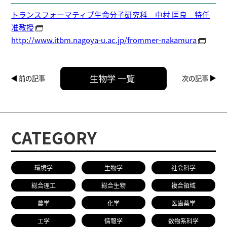
トランスフォーマティブ生命分子研究科 中村 匡良 特任
准教授
http://www.itbm.nagoya-u.ac.jp/frommer-nakamura
生物学 一覧
前の記事
次の記事
CATEGORY
環境学
生物学
社会科学
総合理工
総合生物
複合領域
農学
化学
医歯薬学
工学
情報学
数物系科学