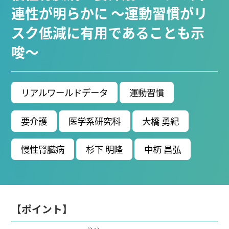
ブ生命分子研究所 (75)
環境学研究科 (67)
宇宙地球
連性が明らかに ～運動習慣がリ
環境研究所 (63)
未来材料・システム研究所 (61)
情
スク低減に有用であることも示
報学研究科 (47)
植物 (33)
機械学習 (31)
高等
唆～
研究院 (26)
生物機能開発利用研究センター (24)
環
境医学研究所 (23)
進化 (23)
未来社会創造機構 (22)
宇宙 (21)
創薬科学研究科 (20)
シロイヌナズ
ナ (19)
オーロラ (17)
リアルワールドデータ
運動習慣
Research VIDEOS
要介護
医学系研究科
大橋 勇紀
Researchers' VOICE
慢性腎臓病
杉下 明隆
中杤 昌弘
Links
名古屋大学
【ポイント】
名古屋大学基金