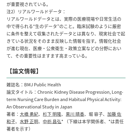
が重要視されている。
注2）リアルワールドデータ：
リアルワールドデータとは、実際の医療現場や日常生活の
中で得られる“生のデータ”のこと。臨床試験のように厳密
に条件を整えて収集されたデータとは異なり、現実社会で起
きている状況をそのまま反映した情報を指す。情報化社会
が進む現在、医療・公衆衛生・政策立案などの分野におい
て、その重要性はますます高まっている。
【論文情報】
雑誌名：BMJ Public Health
論文タイトル：Chronic Kidney Disease Progression, Long-
term Nursing Care Burden and Habitual Physical Activity:
An Observational Study in Japan
著者：
大橋 勇紀
、
杉下 明隆
、
黒川 晴香
、堀 容子、
加藤 佐
和子
、
水野 正明
、
中杤 昌弘
* （下線は本学関係者、*は責任
著者を示す）