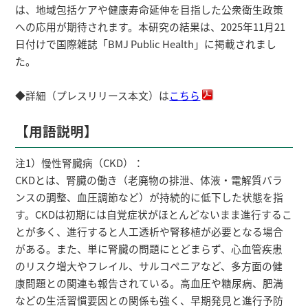
は、地域包括ケアや健康寿命延伸を目指した公衆衛生政策
への応用が期待されます。本研究の結果は、2025年11月21
日付けで国際雑誌「BMJ Public Health」に掲載されまし
た。
◆詳細（プレスリリース本文）は
こちら
【用語説明】
注1）慢性腎臓病（CKD）：
CKDとは、腎臓の働き（老廃物の排泄、体液・電解質バラ
ンスの調整、血圧調節など）が持続的に低下した状態を指
す。CKDは初期には自覚症状がほとんどないまま進行するこ
とが多く、進行すると人工透析や腎移植が必要となる場合
がある。また、単に腎臓の問題にとどまらず、心血管疾患
のリスク増大やフレイル、サルコペニアなど、多方面の健
康問題との関連も報告されている。高血圧や糖尿病、肥満
などの生活習慣要因との関係も強く、早期発見と進行予防