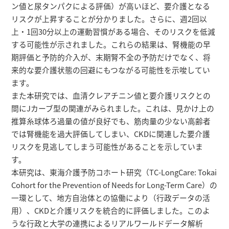
ン値と尿タンパクによる評価）が高いほど、要介護となる
リスクが上昇することが分かりました。さらに、週2回以
上・1回30分以上の運動習慣がある場合、そのリスクを低減
する可能性が示されました。これらの結果は、腎機能の早
期評価と予防的介入が、末期腎不全の予防だけでなく、将
来的な要介護状態の回避にもつながる可能性を示唆してい
ます。
また本研究では、血清クレアチニン値と要介護リスクとの
間にJカーブ型の関連がみられました。これは、見かけ上の
推算糸球体ろ過量の値が良好でも、筋肉量の少ない高齢者
では腎機能を過大評価してしまい、CKDに関連した要介護
リスクを見逃してしまう可能性があることを示していま
す。
本研究は、東海介護予防コホート研究（TC-LongCare: Tokai
Cohort for the Prevention of Needs for Long-Term Care）の
一環として、地方自治体との協働により（行政データの活
用）、CKDと介護リスクを統合的に評価しました。このよ
うな行政と大学の連携によるリアルワールドデータ解析