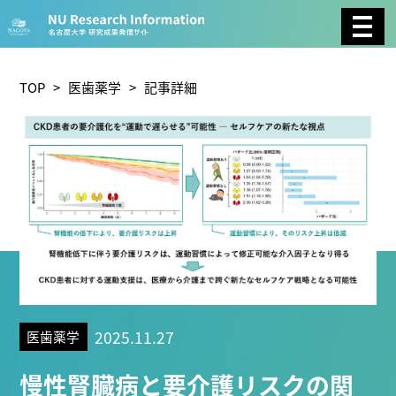
CATEGORY
環境学
生物学
社会科学
TOP
>
医歯薬学
> 記事詳細
総合理工
総合生物
複合領域
農学
化学
医歯薬学
工学
情報学
数物系科学
人文学
TAG
2025.11.27
医歯薬学
理学研究科 (221)
工学研究科 (211)
医学系研究科
慢性腎臓病と要介護リスクの関
(177)
生命農学研究科 (116)
トランスフォーマティ