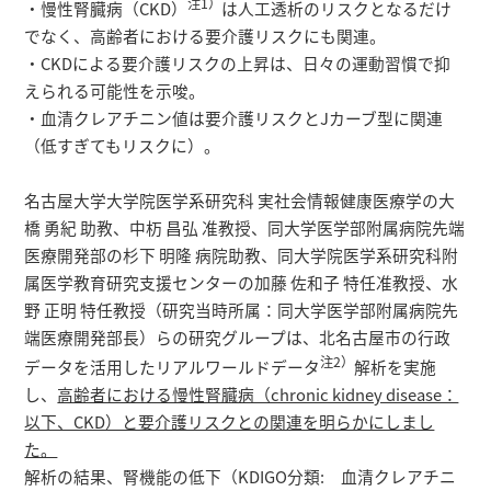
注1）
研究者総覧
・慢性腎臓病（CKD）
は人工透析のリスクとなるだけ
でなく、高齢者における要介護リスクにも関連。
・CKDによる要介護リスクの上昇は、日々の運動習慣で抑
えられる可能性を示唆。
・血清クレアチニン値は要介護リスクとJカーブ型に関連
（低すぎてもリスクに）。
名古屋大学大学院医学系研究科 実社会情報健康医療学の大
橋 勇紀 助教、中杤 昌弘 准教授、同大学医学部附属病院先端
医療開発部の杉下 明隆 病院助教、同大学院医学系研究科附
属医学教育研究支援センターの加藤 佐和子 特任准教授、水
野 正明 特任教授（研究当時所属：同大学医学部附属病院先
端医療開発部長）らの研究グループは、北名古屋市の行政
注2）
データを活用したリアルワールドデータ
解析を実施
し、
高齢者における慢性腎臓病（chronic kidney disease：
以下、CKD）と要介護リスクとの関連を明らかにしまし
た。
解析の結果、腎機能の低下（KDIGO分類: 血清クレアチニ