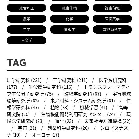
総合理工
総合生物
複合領域
農学
化学
医歯薬学
工学
情報学
数物系科学
人文学
TAG
理学研究科 (221)
工学研究科 (211)
医学系研究科
(177)
生命農学研究科 (116)
トランスフォーマティ
ブ生命分子研究所 (75)
環境学研究科 (67)
宇宙地球
環境研究所 (63)
未来材料・システム研究所 (61)
情
報学研究科 (47)
植物 (33)
機械学習 (31)
高等
研究院 (26)
生物機能開発利用研究センター (24)
環
境医学研究所 (23)
進化 (23)
未来社会創造機構 (22)
宇宙 (21)
創薬科学研究科 (20)
シロイヌナズ
ナ (19)
オーロラ (17)