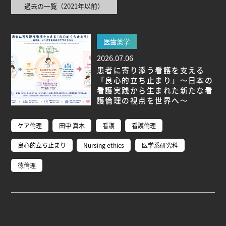
過去の一覧（2021年以前）
ブ生命分子研究所 (75)
環境学研究科 (66)
宇宙地球
環境研究所 (63)
未来材料・システム研究所 (61)
情
報学研究科 (47)
植物 (33)
機械学習 (31)
高等
医歯薬学
研究院 (26)
生物機能開発利用研究センター (24)
環
2026.07.06
境医学研究所 (23)
進化 (23)
未来社会創造機構 (22)
患者に寄り添う看護を支える
宇宙 (21)
創薬科学研究科 (20)
シロイヌナズ
「良心的立ち止まり」～日本の
ナ (19)
オーロラ (17)
看護実践から生まれた新たな看
護倫理の視点を世界へ～
Research VIDEOS
ケア倫理
田中 真木
看護
看護倫理
Researchers' VOICE
良心的立ち止まり
Nursing ethics
医学系研究科
徳倫理
Links
名古屋大学
名古屋大学基金