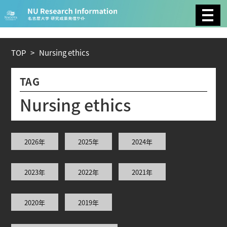
CATEGORY
環境学
生物学
社会科学
TOP
>
N
u
r
s
i
n
g
e
t
h
i
c
s
総合理工
総合生物
複合領域
TAG
農学
化学
医歯薬学
N
u
r
s
i
n
g
e
t
h
i
c
s
工学
情報学
数物系科学
2026年
2025年
2024年
人文学
2023年
2022年
2021年
TAG
2020年
2019年
理学研究科 (220)
工学研究科 (211)
医学系研究科
(177)
生命農学研究科 (116)
トランスフォーマティ