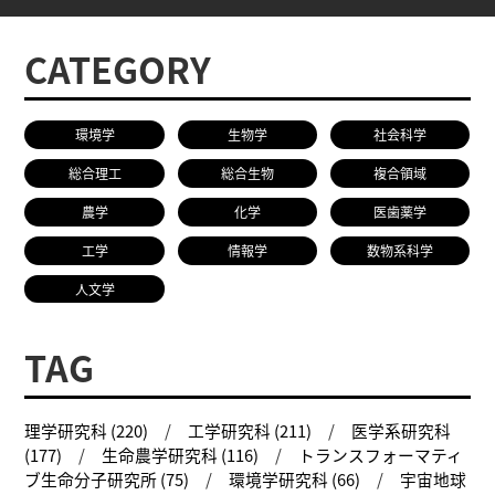
研究者総覧
CATEGORY
環境学
生物学
社会科学
総合理工
総合生物
複合領域
農学
化学
医歯薬学
工学
情報学
数物系科学
人文学
TAG
理学研究科 (220)
工学研究科 (211)
医学系研究科
(177)
生命農学研究科 (116)
トランスフォーマティ
ブ生命分子研究所 (75)
環境学研究科 (66)
宇宙地球