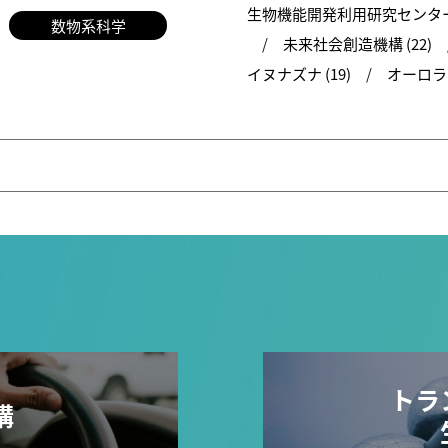
生物機能開発利用研究センター 
数物系科学
未来社会創造機構 (22)
イヌナズナ (19)
オーロラ (
トラ
構