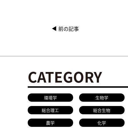
前の記事
CATEGORY
環境学
生物学
総合理工
総合生物
農学
化学