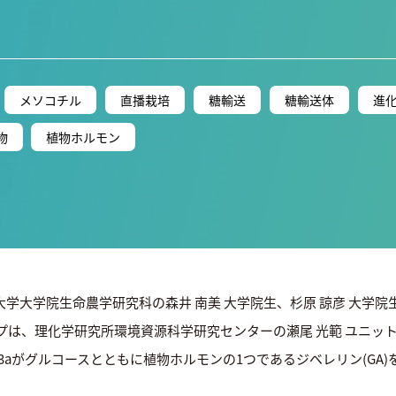
メソコチル
直播栽培
糖輸送
糖輸送体
進
物
植物ホルモン
大学大学院生命農学研究科の森井 南美 大学院生、杉原 諒彦 大学
ープは、理化学研究所環境資源科学研究センターの瀬尾 光範 ユニッ
ET3aがグルコースとともに植物ホルモンの1つであるジベレリン(G