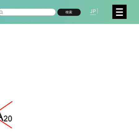
JP
検索
複合領域
数物系科学
命分子研究所 (75)
環境学研究科 (66)
宇
高等研究院 (26)
生物機能開発利用研究センタ
シロイヌナズナ (19)
オーロラ (17)