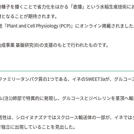
接種子を播くことで省力化をはかる「直播」という水稲生産技術に
鍵となることが期待されます。
Plant and Cell Physiology (PCP)』にオンライン掲載
成事業 基盤研究(B)の支援のもとで行われたものです。
Tファミリータンパク質の1つである、イネのSWEET3aが、グル
コチル(注1)師部で特異的に発現し、グルコースとジベレリンを茎頂
輸送活性は、シロイヌナズナではスクロース輸送体の一部が、イネで
で独立に出現していることを見出した。