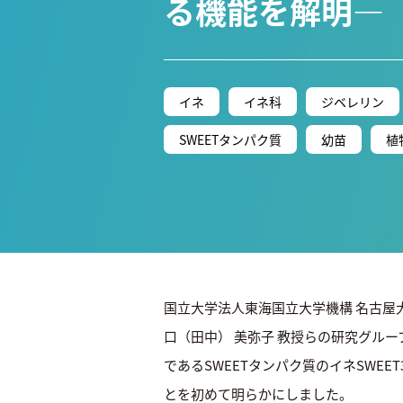
る機能を解明―
イネ
イネ科
ジベレリン
SWEETタンパク質
幼苗
植
国立大学法人東海国立大学機構 名古屋
口（田中） 美弥子 教授らの研究グル
であるSWEETタンパク質のイネSWE
とを初めて明らかにしました。