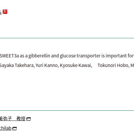
ら
3a as a gibberellin and glucose transporter is important for 
Sayaka Takehara, Yuri Kanno, Kyosuke Kawai, Tokunori Hobo, Ma
美弥子 教授
chilab