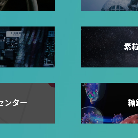
室
素
センター
糖