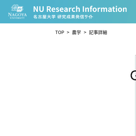
CATEGORY
TOP
>
農学
> 記事詳細
環境学
生物学
農学
化学
人文学
TAG
理学研究科 (219)
工学研究科 (208)
医学系研究
宙地球環境研究所 (63)
未来材料・システム研究所 
ー (24)
環境医学研究所 (23)
進化 (23)