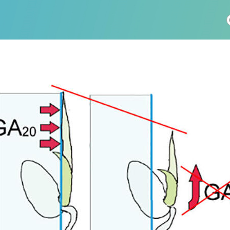
社会科学
総合理工
総合生物
医歯薬学
工学
情報学
科 (175)
生命農学研究科 (116)
トランスフォーマティブ生
(60)
情報学研究科 (47)
植物 (33)
機械学習 (31)
未来社会創造機構 (22)
宇宙 (21)
創薬科学研究科 (20)