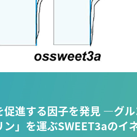
を促進する因子を発見 ―グル
ン」を運ぶSWEET3aのイ