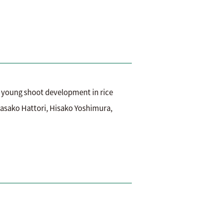
young shoot development in rice
sako Hattori, Hisako Yoshimura,