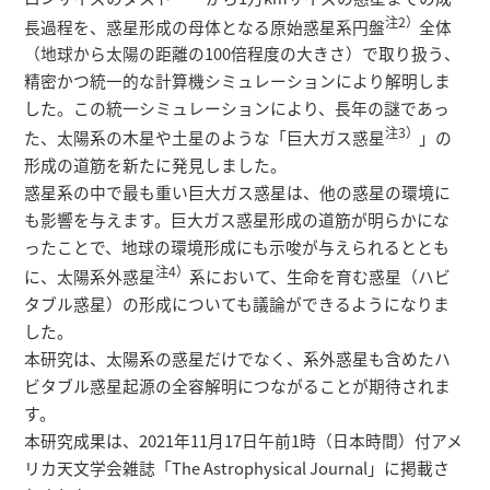
研究者総覧
注2）
長過程を、惑星形成の母体となる原始惑星系円盤
全体
（地球から太陽の距離の100倍程度の大きさ）で取り扱う、
精密かつ統一的な計算機シミュレーションにより解明しま
した。この統一シミュレーションにより、長年の謎であっ
注3）
た、太陽系の木星や土星のような「巨大ガス惑星
」の
形成の道筋を新たに発見しました。
惑星系の中で最も重い巨大ガス惑星は、他の惑星の環境に
も影響を与えます。巨大ガス惑星形成の道筋が明らかにな
ったことで、地球の環境形成にも示唆が与えられるととも
注4）
に、太陽系外惑星
系において、生命を育む惑星（ハビ
タブル惑星）の形成についても議論ができるようになりま
した。
本研究は、太陽系の惑星だけでなく、系外惑星も含めたハ
ビタブル惑星起源の全容解明につながることが期待されま
す。
本研究成果は、2021年11月17日午前1時（日本時間）付アメ
リカ天文学会雑誌「The Astrophysical Journal」に掲載さ