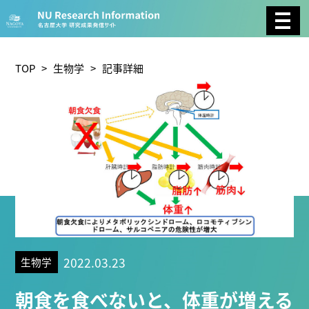
CATEGORY
環境学
生物学
社会科学
TOP
>
生物学
> 記事詳細
総合理工
総合生物
複合領域
農学
化学
医歯薬学
工学
情報学
数物系科学
人文学
TAG
2022.03.23
生物学
理学研究科 (219)
工学研究科 (208)
医学系研究科
朝食を食べないと、体重が増える
(175)
生命農学研究科 (116)
トランスフォーマティ