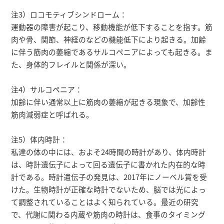
注3）ロコモティブシンドローム：
運動器の障害が起こり、移動機能が低下することを指す。筋
肉や骨、関節、神経のなどの機能低下により起きる。加齢
に伴う筋肉の萎縮であるサルコペニアによっても起きる。ま
た、身体的フレイルと関係が深い。
注4）サルコペニア：
加齢に伴い通常以上に筋肉の萎縮が起きる現象で、加齢性
筋肉減弱症と呼ばれる。
注5）体内時計：
私達の体の中には、およそ24時間の時計があり、体内時計
は、時計遺伝子によって回る遺伝子に書かれた内在的な時
計である。時計遺伝子の発見は、2017年にノーベル賞を受
けた。生物時計が正確な時計でないため、脳では光によっ
て調整されていることはよく知られている。最近の研究
で、代謝に関わる内蔵や筋肉の時計は、食事のタイミング