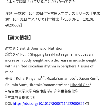
によって調整されていることがわかってきた。
注6）平成30年10月30日付名古屋大学プレスリリース【平成
30年10月31日付アメリカ科学雑誌「PLoS ONE」 13(10):
e0206669】
【論文情報】
雑誌名：British Journal of Nutrition
論文タイトル：Skipping breakfast regimen induces an
increase in body weight and a decrease in muscle weight
with a shifted circadian rhythm in peripheral tissues of
mice
1,2
1
1
著者：Kohei Kiriyama
, Mizuki Yamamoto
, Daeun Kim
,
1
2
1
Shumin Sun
, Hirotaka Yamamoto
and
Hiroaki Oda
1
名古屋大学大学院生命農学研究科栄養生化学
2
三基商事株式会社
DOI:
https://doi.org/10.1017/S0007114522000356