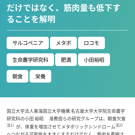
だけではなく、筋肉量も低下す
ブ生命分子研究所 (75)
環境学研究科 (66)
宇宙地球
環境研究所 (63)
未来材料・システム研究所 (60)
情
ることを解明
報学研究科 (47)
植物 (33)
機械学習 (31)
高等
研究院 (26)
生物機能開発利用研究センター (24)
環
境医学研究所 (23)
進化 (23)
未来社会創造機構 (22)
サルコペニア
メタボ
ロコモ
宇宙 (21)
創薬科学研究科 (20)
シロイヌナズ
ナ (19)
オーロラ (17)
生命農学研究科
肥満
小田裕昭
Research VIDEOS
朝食
栄養
Researchers' VOICE
Links
国立大学法人東海国立大学機構 名古屋大学大学院生命農学
名古屋大学
研究科の小田 裕昭 准教授らの研究グループは、朝食欠食
注1）
注2）
が、体重を増加させてメタボリックシンドローム
名古屋大学基金
へつながる可能性を大きくするだけでなく、筋肉を萎縮さ