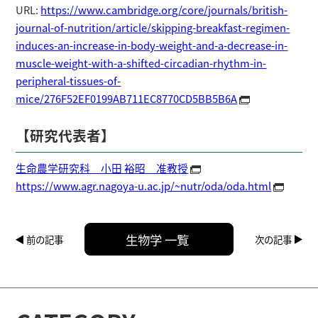
URL:
https://www.cambridge.org/core/journals/british-
journal-of-nutrition/article/skipping-breakfast-regimen-
induces-an-increase-in-body-weight-and-a-decrease-in-
muscle-weight-with-a-shifted-circadian-rhythm-in-
peripheral-tissues-of-
mice/276F52EF0199AB711EC8770CD5BB5B6A
【研究代表者】
生命農学研究科 小田 裕昭 准教授
https://www.agr.nagoya-u.ac.jp/~nutr/oda/oda.html
生物学 一覧
前の記事
次の記事