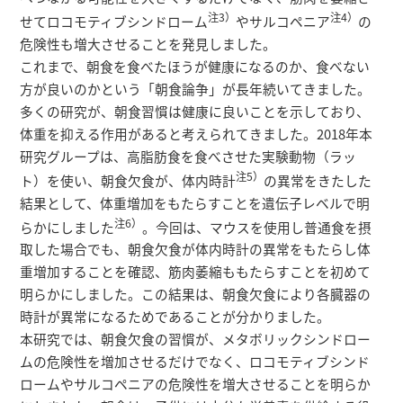
研究者総覧
注3）
注4）
せてロコモティブシンドローム
やサルコペニア
の
危険性も増大させることを発見しました。
これまで、朝食を食べたほうが健康になるのか、食べない
方が良いのかという「朝食論争」が長年続いてきました。
多くの研究が、朝食習慣は健康に良いことを示しており、
体重を抑える作用があると考えられてきました。2018年本
研究グループは、高脂肪食を食べさせた実験動物（ラッ
注5）
ト）を使い、朝食欠食が、体内時計
の異常をきたした
結果として、体重増加をもたらすことを遺伝子レベルで明
注6）
らかにしました
。今回は、マウスを使用し普通食を摂
取した場合でも、朝食欠食が体内時計の異常をもたらし体
重増加することを確認、筋肉萎縮ももたらすことを初めて
明らかにしました。この結果は、朝食欠食により各臓器の
時計が異常になるためであることが分かりました。
本研究では、朝食欠食の習慣が、メタボリックシンドロー
ムの危険性を増加させるだけでなく、ロコモティブシンド
ロームやサルコペニアの危険性を増大させることを明らか