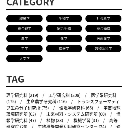
CATEGORY
環境学
生物学
社会科学
総合理工
総合生物
複合領域
農学
化学
医歯薬学
工学
情報学
数物系科学
人文学
TAG
理学研究科 (219)
工学研究科 (208)
医学系研究科
(175)
生命農学研究科 (116)
トランスフォーマティ
ブ生命分子研究所 (75)
環境学研究科 (66)
宇宙地球
環境研究所 (63)
未来材料・システム研究所 (60)
情
報学研究科 (47)
植物 (33)
機械学習 (31)
高等
研究院 (26)
生物機能開発利用研究センター (24)
環