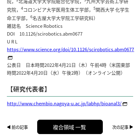
院，
北海道大学大学院総合化学院，
九州大学芸術工学研
4
5
究院，
コロンビア大学医用生体工学部，
関西大学 化学生
6
命工学部，
名古屋大学大学院工学研究科）
雑誌名 Science Robotics
DOI 10.1126/scirobotics.abm0677
U R L
https://www.science.org/doi/10.1126/scirobotics.abm0677
公表日 日本時間2022年4月21日（木）午前4時（米国東部
時間2022年4月20日（水）午後2時）（オンライン公開）
【研究代表者】
http://www.chembio.nagoya-u.ac.jp/labhp/bioanal3/
複合領域 一覧
前の記事
次の記事