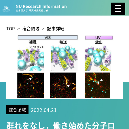
CATEGORY
環境学
生物学
社会科学
TOP
>
複合領域
> 記事詳細
総合理工
総合生物
複合領域
農学
化学
医歯薬学
工学
情報学
数物系科学
人文学
TAG
2022.04.21
複合領域
理学研究科 (219)
工学研究科 (208)
医学系研究科
群れをなし，働き始めた分子ロ
(175)
生命農学研究科 (116)
トランスフォーマティ