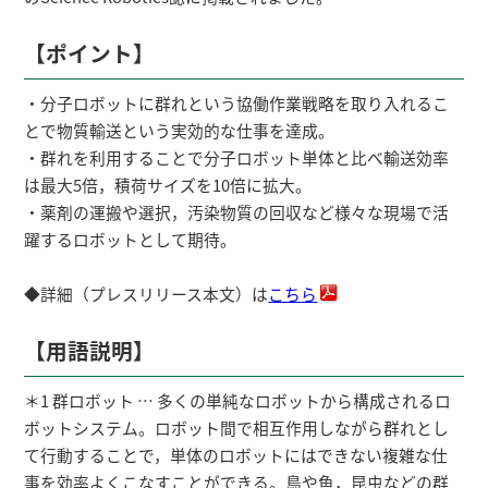
【ポイント】
・分子ロボットに群れという協働作業戦略を取り入れるこ
とで物質輸送という実効的な仕事を達成。
・群れを利用することで分子ロボット単体と比べ輸送効率
は最大5倍，積荷サイズを10倍に拡大。
・薬剤の運搬や選択，汚染物質の回収など様々な現場で活
躍するロボットとして期待。
◆詳細（プレスリリース本文）は
こちら
【用語説明】
＊1 群ロボット … 多くの単純なロボットから構成されるロ
ボットシステム。ロボット間で相互作用しながら群れとし
て行動することで，単体のロボットにはできない複雑な仕
事を効率よくこなすことができる。鳥や魚，昆虫などの群