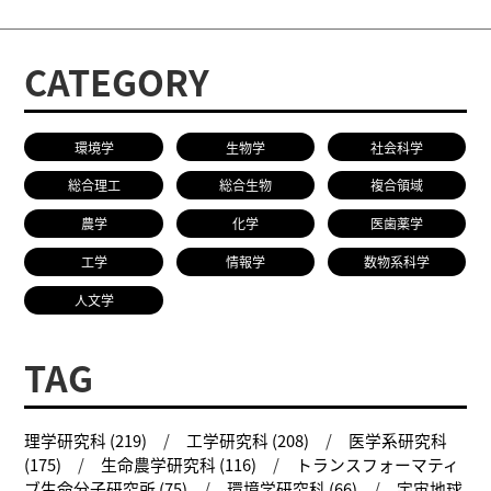
CATEGORY
環境学
生物学
社会科学
総合理工
総合生物
複合領域
農学
化学
医歯薬学
工学
情報学
数物系科学
人文学
TAG
理学研究科 (219)
工学研究科 (208)
医学系研究科
(175)
生命農学研究科 (116)
トランスフォーマティ
ブ生命分子研究所 (75)
環境学研究科 (66)
宇宙地球