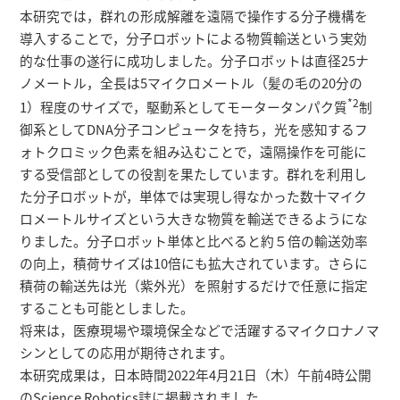
本研究では，群れの形成解離を遠隔で操作する分子機構を
導入することで，分子ロボットによる物質輸送という実効
的な仕事の遂行に成功しました。分子ロボットは直径25ナ
ノメートル，全長は5マイクロメートル（髪の毛の20分の
*2
1）程度のサイズで，駆動系としてモータータンパク質
制
御系としてDNA分子コンピュータを持ち，光を感知するフ
ォトクロミック色素を組み込むことで，遠隔操作を可能に
する受信部としての役割を果たしています。群れを利用し
た分子ロボットが，単体では実現し得なかった数十マイク
ロメートルサイズという大きな物質を輸送できるようにな
りました。分子ロボット単体と比べると約５倍の輸送効率
の向上，積荷サイズは10倍にも拡大されています。さらに
積荷の輸送先は光（紫外光）を照射するだけで任意に指定
することも可能としました。
将来は，医療現場や環境保全などで活躍するマイクロナノマ
シンとしての応用が期待されます。
本研究成果は，日本時間2022年4月21日（木）午前4時公開
のScience Robotics誌に掲載されました。