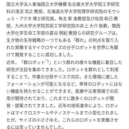
研究者総覧
国立大学法人東海国立大学機構 名古屋大学大学院工学研究
科の浅沼 浩之 教授，北海道大学大学院理学研究院のモウシ
ュミ・アクタ 博士研究員，角五 彰 准教授及び佐田 和己 教
授，九州大学大学院芸術工学研究院の井上 大介 助教，関西
大学化学生命工学部の葛谷 明紀 教授らの研究グループは，
生き物の生存戦略の一つでもある「群れ」の利点を取り入
れた実働するマイクロサイズの分子ロボットを世界に先駆
けて開発することに成功しました。
*1
近年，「群ロボット
」という群れの様々な機能に着目した
研究が注目を集めてきました。ロボットを群れとして利用
することで，作業の分担やリスク対応，また環境に適した
フォーメーションが可能となるなど，単体のロボットにはな
い機能を持たせることができます。医療や災害現場での応
用が期待されており，これまでに数多くのロボットが開
発・提案されてきました。近年の技術進歩により，ロボッ
トはマイクロスケールやナノスケールまで小型化されまし
たが，サイズの小ささゆえ，これらのロボットを実働させ
るには至っていませんでした。