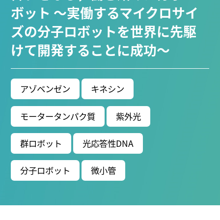
ブ生命分子研究所 (75)
環境学研究科 (66)
宇宙地球
ボット ～実働するマイクロサイ
環境研究所 (63)
未来材料・システム研究所 (60)
情
ズの分子ロボットを世界に先駆
報学研究科 (47)
植物 (33)
機械学習 (31)
高等
けて開発することに成功～
研究院 (26)
生物機能開発利用研究センター (24)
環
境医学研究所 (23)
進化 (23)
未来社会創造機構 (22)
宇宙 (21)
創薬科学研究科 (20)
シロイヌナズ
ナ (19)
オーロラ (17)
アゾベンゼン
キネシン
Research VIDEOS
モータータンパク質
紫外光
Researchers' VOICE
群ロボット
光応答性DNA
Links
分子ロボット
微小管
名古屋大学
名古屋大学基金