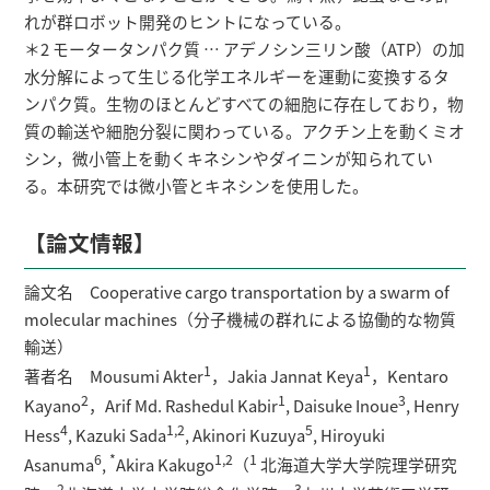
れが群ロボット開発のヒントになっている。
＊2 モータータンパク質 … アデノシン三リン酸（ATP）の加
水分解によって生じる化学エネルギーを運動に変換するタ
ンパク質。生物のほとんどすべての細胞に存在しており，物
質の輸送や細胞分裂に関わっている。アクチン上を動くミオ
シン，微小管上を動くキネシンやダイニンが知られてい
る。本研究では微小管とキネシンを使用した。
【論文情報】
論文名 Cooperative cargo transportation by a swarm of
molecular machines（分子機械の群れによる協働的な物質
輸送）
1
1
著者名 Mousumi Akter
，Jakia Jannat Keya
，Kentaro
2
1
3
Kayano
，Arif Md. Rashedul Kabir
, Daisuke Inoue
, Henry
4
1,2
5
Hess
, Kazuki Sada
, Akinori Kuzuya
, Hiroyuki
6
*
1,2
1
Asanuma
,
Akira Kakugo
（
北海道大学大学院理学研究
2
3