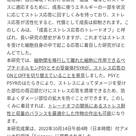
研究者総覧
スに適応するために、成長に使うエネルギーの一部を状況
に応じてストレス応答に回すしくみを持っており、ストレ
ス応答が活性化すると、代償として成長は抑制されます。こ
のしくみは、「成長とストレス応答のトレードオフ」と呼
ばれ、長い研究の歴史がありますが、これまではストレス
を受けた細胞自身の中で起こる応答に着目した研究がほと
んどでした。
本研究では、
細胞間を移行して離れた細胞に作用できるペ
プチドホルモンPSYとその受容体PSYRが、ストレス応答の
ONとOFFを切り替えていることを発見
しました。PSYと
PSYRのはたらきにより、ストレスによってダメージを受け
た部位の周辺部だけにストレス応答を誘導できるため、効
率よくダメージ部位の拡大を防ぐことができます。このし
くみに着目すれば、
トレードオフの関係にあるストレス耐
性と収量のバランスを最適化した作物の作出も可能
になり
ます。
本研究成果は、2022年10月14日午前4時（日本時間）付アメ
リカ科学誌「Science」に掲載されました。