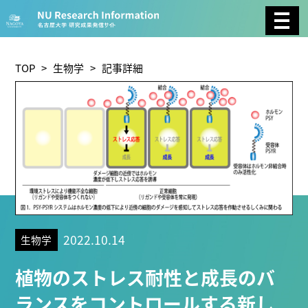
CATEGORY
環境学
生物学
社会科学
TOP
>
生物学
> 記事詳細
総合理工
総合生物
複合領域
農学
化学
医歯薬学
工学
情報学
数物系科学
人文学
2022.10.14
生物学
TAG
植物のストレス耐性と成長のバ
理学研究科 (219)
工学研究科 (208)
医学系研究科
ランスをコントロールする新し
(175)
生命農学研究科 (116)
トランスフォーマティ