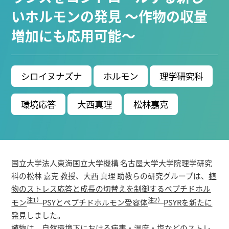
ブ生命分子研究所 (75)
環境学研究科 (66)
宇宙地球
いホルモンの発見 ～作物の収量
環境研究所 (63)
未来材料・システム研究所 (60)
情
増加にも応用可能～
報学研究科 (47)
植物 (33)
機械学習 (31)
高等
研究院 (26)
生物機能開発利用研究センター (24)
環
境医学研究所 (23)
進化 (23)
未来社会創造機構 (22)
シロイヌナズナ
ホルモン
理学研究科
宇宙 (21)
創薬科学研究科 (20)
シロイヌナズ
ナ (19)
オーロラ (17)
環境応答
大西真理
松林嘉克
Research VIDEOS
Researchers' VOICE
国立大学法人東海国立大学機構 名古屋大学大学院理学研究
Links
科の松林 嘉克 教授、大西 真理 助教らの研究グループは、
植
物のストレス応答と成長の切替えを制御するペプチドホル
名古屋大学
注1）
注2）
モン
PSYとペプチドホルモン受容体
PSYRを新たに
発見
しました。
名古屋大学基金
植物は、自然環境下における病害・温度・塩などのストレ