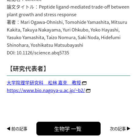
論文タイトル：Peptide ligand-mediated trade-off between
plant growth and stress response
著者：Mari Ogawa-Ohnishi, Tomohide Yamashita, Mitsuru
Kakita, Takuya Nakayama, Yuri Ohkubo, Yoko Hayashi,
Yasuko Yamashita, Taizo Nomura, Saki Noda, Hidefumi
Shinohara, Yoshikatsu Matsubayashi
DOI: 10.1126/science.abq5735
【研究代表者】
大学院理学研究科 松林 嘉克 教授
https://www.bio.nagoya-u.ac.jp/~b2/
生物学 一覧
前の記事
次の記事