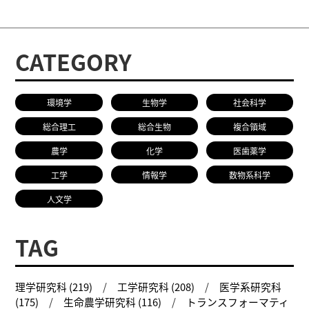
CATEGORY
環境学
生物学
社会科学
総合理工
総合生物
複合領域
農学
化学
医歯薬学
工学
情報学
数物系科学
人文学
TAG
理学研究科 (219)
工学研究科 (208)
医学系研究科
(175)
生命農学研究科 (116)
トランスフォーマティ