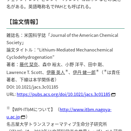
名がある。英語略称名でPAHとも呼ばれる。
【論文情報】
雑誌名：米国科学誌「Journal of the American Chemical
Society」
論文タイトル：“Lithium-Mediated Mechanochemical
Cyclodehydrogenation”
著者：
藤代 栞奈
、森中 裕太、小野 洋平、田中 剛、
＊
＊
＊
Lawrence T. Scott、
伊藤 英人
、
伊丹 健一郎
（
は責任
著者、下線は本学関係者）
DOI: 10.1021/jacs.3c01185
URL:
https://pubs.acs.org/doi/10.1021/jacs.3c01185
※
【WPI-ITbMについて】（
http://www.itbm.nagoya-
u.ac.jp
）
名古屋大学トランスフォーマティブ生命分子研究所