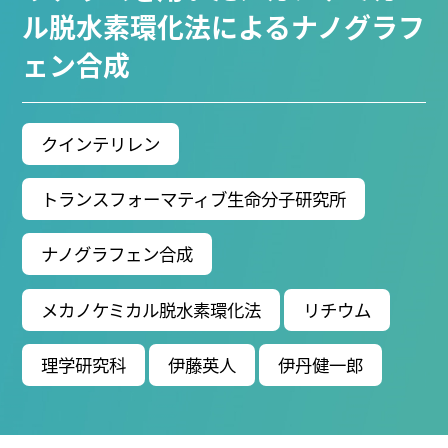
ブ生命分子研究所 (75)
環境学研究科 (67)
宇宙地球
ル脱水素環化法によるナノグラフ
環境研究所 (63)
未来材料・システム研究所 (61)
情
ェン合成
報学研究科 (47)
植物 (33)
機械学習 (31)
高等
研究院 (26)
生物機能開発利用研究センター (24)
環
境医学研究所 (23)
進化 (23)
未来社会創造機構 (22)
クインテリレン
宇宙 (21)
創薬科学研究科 (20)
シロイヌナズ
ナ (19)
オーロラ (17)
トランスフォーマティブ生命分子研究所
Research VIDEOS
ナノグラフェン合成
Researchers' VOICE
メカノケミカル脱水素環化法
リチウム
Links
理学研究科
伊藤英人
伊丹健一郎
名古屋大学
名古屋大学基金