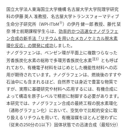
研究者総覧
国立大学法人東海国立大学機構 名古屋大学大学院理学研究
科の伊藤 英人 准教授、名古屋大学トランスフォーマティブ
※
生命分子研究所（WPI-ITbM
）の伊丹 健一郎 教授、藤代 栞
奈 博士前期課程学生らは、
効率的かつ迅速なナノグラフェ
ン合成の新手法「リチウムを用いたメカノケミカル脱水素
環化反応」の開発に成功
しました。
ナノグラフェンは、ベンゼン環が平面上に複数つらなった
注3）
芳香族炭化水素の総称で多環芳香族炭化水素
とも呼ば
れており、有機電子材料をはじめとした機能性材料への応
用が期待されています。ナノグラフェンは、燃焼後のすすや
石油中にも含まれるほど、自然界では身近で豊富な物質で
すが、実際に基礎研究や材料へ応用するには、有機合成に
よって構造を原子レベルで精密に制御する必要があります。
本研究では、ナノグラフェン合成の最終工程の脱水素環化
（通称グラフェン化）において、空気中で比較的安全に取
り扱えるリチウムを用いて、有機溶媒をほとんど使わずに
（従来の250分の1以下）固体状態での迅速合成（最短5分）