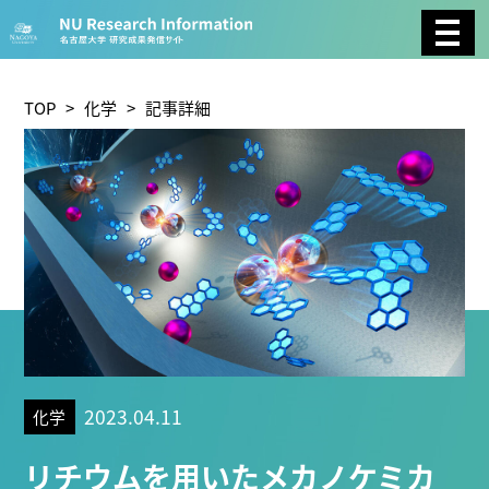
CATEGORY
環境学
生物学
社会科学
TOP
>
化学
> 記事詳細
総合理工
総合生物
複合領域
農学
化学
医歯薬学
工学
情報学
数物系科学
人文学
TAG
2023.04.11
化学
理学研究科 (221)
工学研究科 (211)
医学系研究科
リチウムを用いたメカノケミカ
(177)
生命農学研究科 (116)
トランスフォーマティ