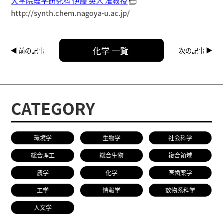
大学院理学研究科 伊藤 英人 准教授
http://synth.chem.nagoya-u.ac.jp/
化学 一覧
前の記事
次の記事
CATEGORY
環境学
生物学
社会科学
総合理工
総合生物
複合領域
農学
化学
医歯薬学
工学
情報学
数物系科学
人文学