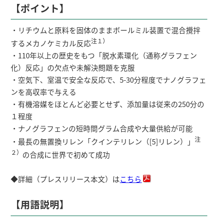
【ポイント】
・リチウムと原料を固体のままボールミル装置で混合攪拌
注１）
するメカノケミカル反応
・110年以上の歴史をもつ「脱水素環化（通称グラフェン
化）反応」の欠点や未解決問題を克服
・空気下、室温で安全な反応で、5-30分程度でナノグラフェ
ンを高収率で与える
・有機溶媒をほとんど必要とせず、添加量は従来の250分の
１程度
・ナノグラフェンの短時間グラム合成や大量供給が可能
注
・最長の無置換リレン「クインテリレン（[5]リレン）」
２）
の合成に世界で初めて成功
◆詳細（プレスリリース本文）は
こちら
【用語説明】