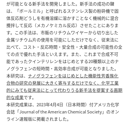
が可能となる新手法を開発しました。新手法の成功の鍵
は、「ボールミル」と呼ばれるステンレス製の粉砕機で固
体反応剤どうしを有機溶媒に溶かすことなく機械的に混合
攪拌して反応（メカノケミカル反応）させたことにありま
す。この手法は、市販のリチウムワイヤーから切り出した
金属リチウム片の使用を可能にしただけでなく、従来法に
比べて、コスト・反応時間・安全性・大量合成の可能性の全
ての点で優れた手法といえます。また、これまで合成不可
能であったクインテリレンをはじめとする20種類以上のナ
ノグラフェンの短時間・高効率合成が可能となりました。
本研究は、
ナノグラフェンをはじめとした機能性芳香族化
合物の研究の発展に大きく寄与するだけでなく、化学工業
的にみても従来法にとって代わりうる新手法を提案する画期
的な成果
です。
本研究成果は、2023年4月4日（日本時間）付アメリカ化学
会誌「Journal of the American Chemical Society」のオン
ライン速報版に掲載されました。