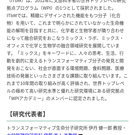
（ITbM）は、2012年に文部科学省の世界トップレベル研究
拠点プログラム（WPI）の1つとして採択されました。
ITbMでは、精緻にデザインされた機能をもつ分子（化合
物）を用いて、これまで明らかにされていなかった生命機
能の解明を目指すと共に、化学者と生物学者が隣り合わせ
になって融合研究をおこなうミックス・ラボ、ミックス・
オフィスで化学と生物学の融合領域研究を展開していま
す。「ミックス」をキーワードに、人々の思考、生活、行
動を劇的に変えるトランスフォーマティブ分子の発見と開
発をおこない、社会が直面する環境問題、食料問題、医療
技術の発展といったさまざまな課題に取り組んでいます。こ
れまで10年間の取り組みが高く評価され、世界トップレベ
ルの極めて高い研究水準と優れた研究環境にある研究拠点
「WPIアカデミー」のメンバーに認定されました。
【研究代表者】
トランスフォーマティブ生命分子研究所 伊丹 健一郎 教授・