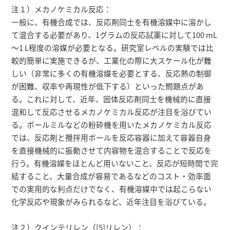
注１）メカノケミカル反応：
一般に、有機合成では、反応剤同士を有機溶媒中に溶かし
て混合する必要があり、1グラムの反応試薬に対して100 mL
～1 L程度の溶媒が必要となる。研究室レベルの実験では比
較的簡単に実施できるが、工業化の際に大スケール化が難
しい（非常に多くの有機溶媒を必要とする、反応熱の制御
が困難、収率や再現性が低下する）といった問題点があ
る。これに対して、近年、固体反応剤同士を機械的に直接
混和して反応させるメカノケミカル反応が注目を浴びてい
る。ボールミルなどの粉砕機を用いたメカノケミカル反応
では、反応剤と攪拌用ボールを反応容器に加えて容器自身
を直接機械的に振動させて内容物を混合することで反応を
行う。有機溶媒をほとんど用いないこと、反応が短時間で完
結すること、大量合成が容易であるなどのコスト・効率面
での実用的な利点だけでなく、有機溶媒中では起こらない
化学反応や現象がみられるなど、近年注目を浴びている。
注２）クインテリレン（[5]リレン）：