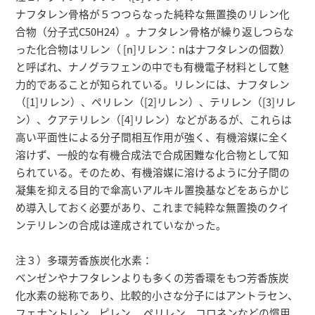
ナフタレン骨格が５つつらなった純粋な無置換のリレン化
合物（分子式C50H24）。ナフタレン骨格が繰り返しつらな
った化合物はリレン（ [n]リレン：nはナフタレンの個数）
と呼ばれ、ナノグラフェンの中でも有機電子材料として魅
力的であることが知られている。リレンには、ナフタレン
（[1]リレン）、ペリレン（[2]リレン）、テリレン（[3]リレ
ン）、クアテリレン（[4]リレン）などがあるが、これらは
高い平面性による分子間相互作用が強く、有機溶媒に全く
溶けず、一般的な有機合成法で合成困難な化合物として知
られている。そのため、有機溶媒に溶けるように分子間の
凝集を抑える目的で傘高いアルキル置換基などをあらかじ
め導入しておく必要があり、これまで純粋な無置換のクイ
ンテリレンの合成は達成されていなかった。
注３）多環芳香族炭化水素：
ベンゼンやナフタレンよりも多くの芳香環をもつ芳香族炭
化水素の総称であり、比較的小さな分子にはアントラセン、
フェナントレン、ピレン 、ペリレン、コロネンなどの慣用