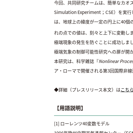
今回、共同研究チームは、簡単なカオス
Simulation Experiment
は、地球上の緯度が一定の円上に40個
れの点での値は、刻々と上下に変動しま
極端現象の発生を防ぐことに成功しまし
極端気象の制御可能性研究への扉が開
本研究は、科学雑誌『
Nonlinear Proce
ア・ローマで開催される第3回国際非線形
◆詳細（プレスリリース本文）は
こち
【用
[1] ローレンツ40変数モデル
1996年欧州中期天気予報センター（ECMWF）