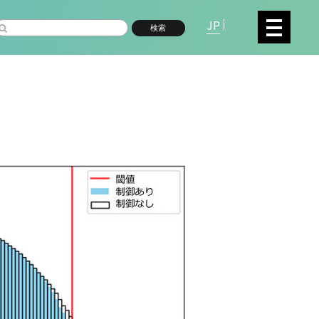
JP
検索
複合領域
数物系科学
命分子研究所 (75)
環境学研究科 (66)
宇
高等研究院 (26)
生物機能開発利用研究センタ
シロイヌナズナ (19)
オーロラ (17)