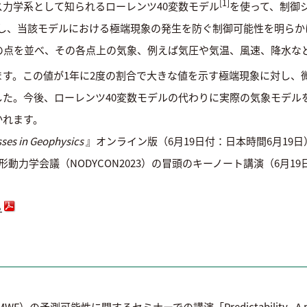
[1]
力学系として知られるローレンツ40変数モデル
を使って、制御シ
；CSE）を実行し、当該モデルにおける極端現象の発生を防ぐ制御可能性を
の点を並べ、その各点上の気象、例えば気圧や気温、風速、降水な
す。この値が1年に2度の割合で大きな値を示す極端現象に対し、
た。今後、ローレンツ40変数モデルの代わりに実際の気象モデル
かれます。
sses in Geophysics
』オンライン版（6月19日付：日本時間6月19日
動力学会議（NODYCON2023）の冒頭のキーノート講演（6月1
ら
語説明】
の予測可能性に関するセミナーでの講演「Predictability - A prob