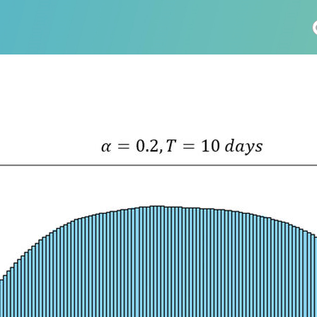
社会科学
総合理工
総合生物
医歯薬学
工学
情報学
科 (175)
生命農学研究科 (116)
トランスフォーマティブ生
(60)
情報学研究科 (47)
植物 (33)
機械学習 (31)
未来社会創造機構 (22)
宇宙 (21)
創薬科学研究科 (20)