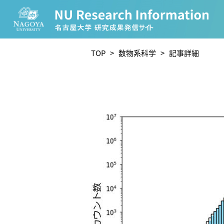
CATEGORY
TOP
>
数物系科学
> 記事詳細
環境学
生物学
農学
化学
人文学
TAG
理学研究科 (219)
工学研究科 (208)
医学系研究
宙地球環境研究所 (63)
未来材料・システム研究所 
ー (24)
環境医学研究所 (23)
進化 (23)