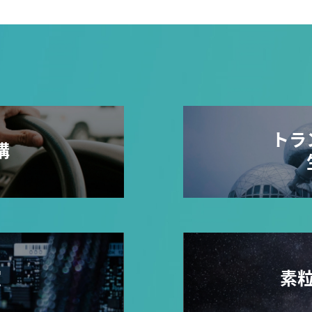
トラ
構
室
素