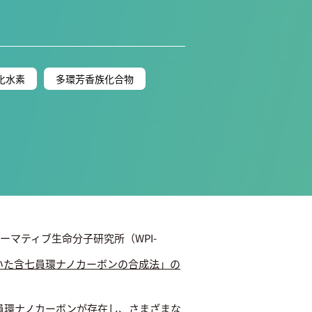
化水素
多環芳香族化合物
ーマティブ生命分子研究所（WPI-
いた含七員環ナノカーボンの合成法」の
員環ナノカーボンが存在し、さまざまな