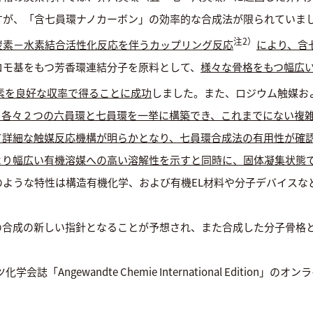
すが、「含七員環ナノカーボン」の効率的な合成法が限られていま
注2）
炭素－水素結合活性化反応を伴うカップリング反応
により、含
ロモ基をもつ芳香環連結分子を原料として、
様々な骨格をもつ幅広
素を良好な収率で得ることに成功
しました。また、ロジウム触媒お
ら各々２つの六員環と七員環を一挙に構築でき、これまでにない複
て詳細な触媒反応機構が明らかとなり、七員環合成法の有用性が確
より幅広い有機溶媒への高い溶解性を示すと同時に、固体凝集状態
のような特性は構造有機化学、および有機EL材料や分子デバイスな
の合成の新しい指針となることが予想され、また合成した分子骨格
会誌「Angewandte Chemie International Editio