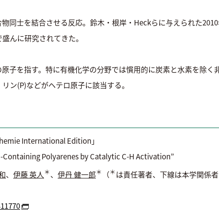
物同士を結合させる反応。鈴木・根岸・Heckらに与えられた201
本で盛んに研究されてきた。
の原子を指す。特に有機化学の分野では慣用的に炭素と水素を除く
)、リン(P)などがヘテロ原子に該当する。
 International Edition」
aining Polyarenes by Catalytic C-H Activation”
＊
＊
＊
和
、
伊藤 英人
、
伊丹 健一郎
（
は責任著者、下線は本学関係者
311770