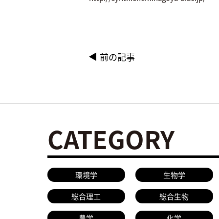
前の記事
CATEGORY
環境学
生物学
総合理工
総合生物
農学
化学