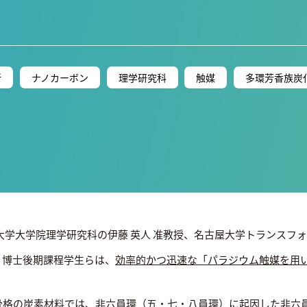
所
ナノカーボン
理学研究科
触媒
多環芳香族炭
大学大学院理学研究科の伊藤 英人 准教授、名古屋大学トランスフォ
悟 博士後期課程学生らは、
効率的かつ迅速な「パラジウム触媒を用
骨格の炭素材料では、非六員環（五・七・八員環）に起因した非六