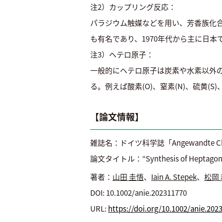
注2）カップリング反応：
パラジウム触媒などを用い、芳香族化合
も有名であり、1970年代から主に日
注3）ヘテロ原子：
一般的にヘテロ原子は炭素や水素以外
る。例えば酸素(O)、窒素(N)、硫黄(S
【論文情報】
雑誌名：ドイツ科学誌「Angewandte Chemie
論文タイトル：“Synthesis of Heptagon-Cont
著者：
山田 圭悟
、
Iain A. Stepek
、
松岡 
DOI: 10.1002/anie.202311770
URL:
https://doi.org/10.1002/anie.202