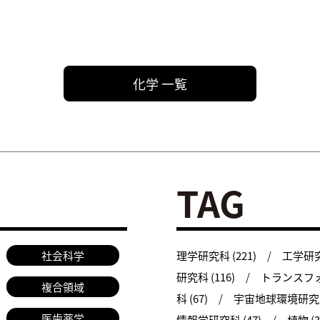
化学 一覧
TAG
社会科学
理学研究科 (221)
工学研究科
研究科 (116)
トランスフォ
複合領域
科 (67)
宇宙地球環境研究所 
医歯薬学
情報学研究科 (47)
植物 (3