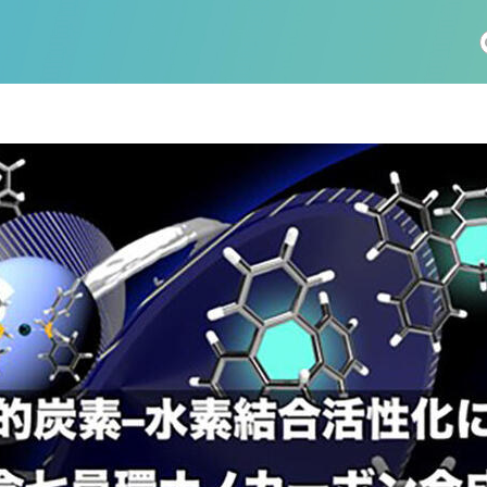
社会科学
総合理工
総合生物
医歯薬学
工学
情報学
科 (177)
生命農学研究科 (116)
トランスフォーマティブ生
(61)
情報学研究科 (47)
植物 (33)
機械学習 (31)
未来社会創造機構 (22)
宇宙 (21)
創薬科学研究科 (20)