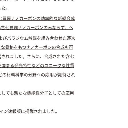
した。
七員環ナノカーボンの効率的な新規合成
い含七員環ナノカーボンのみならず、ヘ
よびパラジウム触媒を組み合わせた逐次
雑な骨格をもつナノカーボンの合成も可
認
されました。さらに、合成された含七
で強まる発光特性などのユニークな性質
どの材料科学の分野への応用が期待され
としても新たな機能性分子としての応用
n」のオンライン速報版に掲載されました。