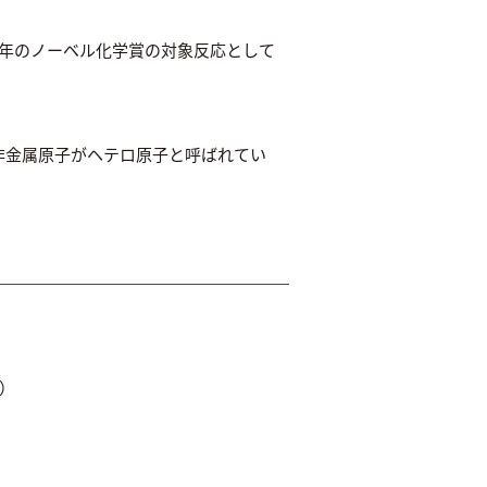
0年のノーベル化学賞の対象反応として
非金属原子がヘテロ原子と呼ばれてい
）