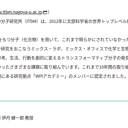
.itbm.nagoya-u.ac.jp
）
子研究所（ITbM）は、2012年に文部科学省の世界トップレベル
能をもつ分子（化合物）を用いて、これまで明らかにされていなか
合研究をおこなうミックス・ラボ、ミックス・オフィスで化学と生
思考、生活、行動を劇的に変えるトランスフォーマティブ分子の発
ったさまざまな課題に取り組んでいます。これまで10年間の取り
にある研究拠点「WPIアカデミー」のメンバーに認定されました
伊丹 健一郎 教授