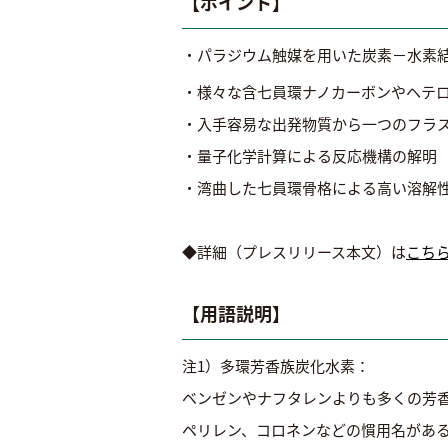
【ポイント】
・パラジウム触媒を用いた炭素－水素
・様々な含七員環ナノカーボンやヘテ
・入手容易な出発物質から一つのフラ
・量子化学計算による反応機構の解明
・湾曲した七員環骨格による高い溶解
◆詳細（プレスリリース本文）は
こち
【用語説明】
注1）多環芳香族炭化水素：
ベンゼンやナフタレンよりも多くの芳香
ペリレン、コロネンなどの慣用名がある