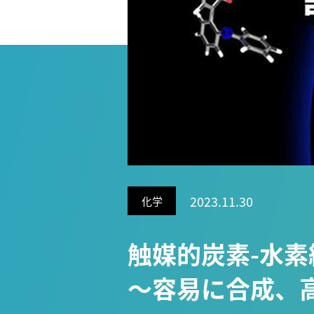
Research VIDEOS
Researchers' VOICE
Links
名古屋大学
名古屋大学基金
研究者総覧
2023.11.30
化学
触媒的炭素-水
～容易に合成、