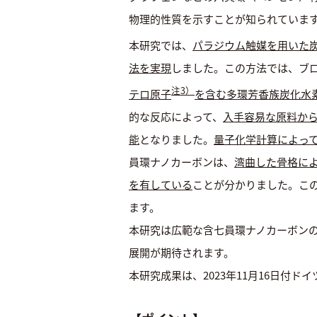
物理的性質を示すことが知られていま
本研究では、
パラジウム触媒を用いた
法を実現
しました。この方法では、ブ
注3）
テロ原子
を含む多環芳香族炭化水
的な反応によって、
入手容易な原料か
能
となりました。
量子化学計算によっ
員環ナノカーボンは、
湾曲した骨格に
を有している
ことが分かりました。こ
ます。
本研究は広範な含七員環ナノカーボン
展開が期待されます。
本研究成果は、2023年11月16日付ドイツ化学