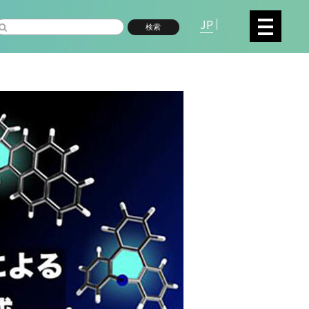
JP
検索
複合領域
数物系科学
命分子研究所 (75)
環境学研究科 (67)
宇
高等研究院 (26)
生物機能開発利用研究センタ
シロイヌナズナ (19)
オーロラ (17)