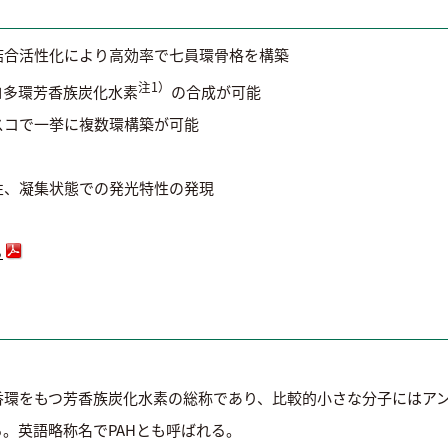
結合活性化により高効率で七員環骨格を構築
注1）
ロ多環芳香族炭化水素
の合成が可能
スコで一挙に複数環構築が可能
性、凝集状態での発光特性の発現
ら
環をもつ芳香族炭化水素の総称であり、比較的小さな分子にはアン
。英語略称名でPAHとも呼ばれる。