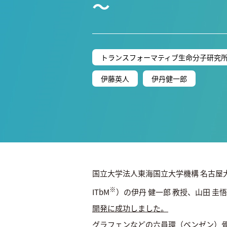
～
トランスフォーマティブ生命分子研究
伊藤英人
伊丹健一郎
国立大学法人東海国立大学機構 名古屋
※
ITbM
）の伊丹 健一郎 教授、山田 圭
開発に成功しました。
グラフェンなどの六員環（ベンゼン）