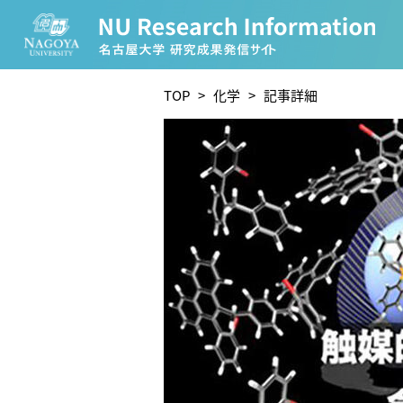
CATEGORY
TOP
>
化学
> 記事詳細
環境学
生物学
農学
化学
人文学
TAG
理学研究科 (221)
工学研究科 (211)
医学系研究
宙地球環境研究所 (63)
未来材料・システム研究所 
ー (24)
環境医学研究所 (23)
進化 (23)