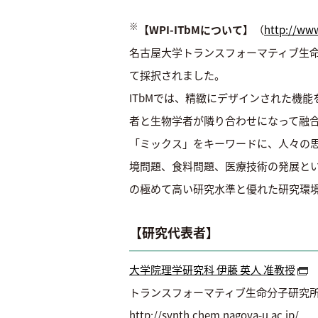
※
【WPI-ITbMについて】
（
http://www
名古屋大学トランスフォーマティブ生命分
て採択されました。
ITbMでは、精緻にデザインされた機
者と生物学者が隣り合わせになって融
「ミックス」をキーワードに、人々の
境問題、食料問題、医療技術の発展とい
の極めて高い研究水準と優れた研究環境
【研究代表者】
大学院理学研究科 伊藤 英人 准教授
トランスフォーマティブ生命分子研究所 
http://synth.chem.nagoya-u.ac.jp/