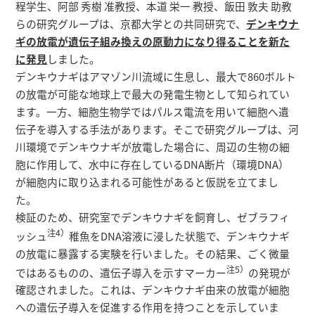
研究者総覧
程学生、阿部 秀樹 准教授、本道 栄一 教授、飯田 敦夫 助教
らの研究グループは、京都大学との共同研究で、
デンキウナ
ギの放電が遺伝子組み換えの原動力になり得ることを新た
に発見
しました。
デンキウナギはアマゾン川流域に生息し、最大で860ボルト
の放電が可能な地球上で最大の発電生物として知られてい
ます。一方、細胞生物学ではパルス電流を用いて細胞へ遺
伝子を導入する手法があります。そこで研究グループは、河
川環境でデンキウナギが放電した場合に、周辺の生物の細
胞に作用して、水中に存在しているDNA断片（環境DNA）
が細胞内に取り込まれる可能性があると仮説を立てまし
た。
検証のため、研究室でデンキウナギを飼育し、ゼブラフィ
注4）
ッシュ
稚魚をDNA溶液に浸した状態で、デンキウナギ
の放電に暴露する実験を行いました。その結果、ごく微量
注5）
ではあるものの、遺伝子導入を示すマーカー
の発現が
確認されました。これは、デンキウナギ由来の放電が細胞
への遺伝子導入を促進する作用を持つことを示していま