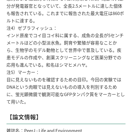
分が発電器官となっていて、全長2.5メートルに達した個体
も報告されている。これまでに報告された最大電圧は860ボ
ルトに達する。
注4）ゼブラフィッシュ：
インド原産でコイ目コイ科に属する、成魚の全長が5センチ
メートルほどの小型淡水魚。飼育や繁殖が容易なことか
ら、生物学のモデル動物として世界中で普及している。疾
患モデルの作成や、創薬スクリーニングなど医薬分野での
応用も進んでいる。和名はシマヒメハヤ。
注5）マーカー：
目に見えないものを確認するための目印。今回の実験では
DNAという肉眼では見えないものの導入を判別するため
に、蛍光顕微鏡で観測可能なGFPタンパク質をマーカーとし
て用いた。
【論文情報】
雑誌名：PeerJ - Life and Environment