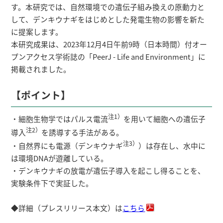
す。本研究では、自然環境での遺伝子組み換えの原動力と
して、デンキウナギをはじめとした発電生物の影響を新た
に提案します。
本研究成果は、2023年12月4日午前9時（日本時間）付オー
プンアクセス学術誌の「PeerJ - Life and Environment」に
掲載されました。
【ポイント】
注1）
・細胞生物学ではパルス電流
を用いて細胞への遺伝子
注2）
導入
を誘導する手法がある。
注3）
・自然界にも電源（デンキウナギ
）は存在し、水中に
は環境DNAが遊離している。
・デンキウナギの放電が遺伝子導入を起こし得ることを、
実験条件下で実証した。
◆詳細（プレスリリース本文）は
こちら