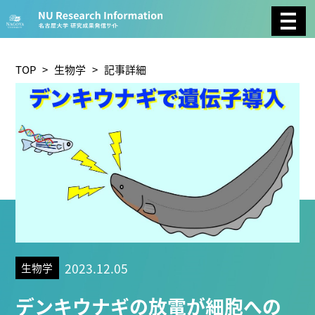
CATEGORY
環境学
生物学
社会科学
TOP
>
生物学
> 記事詳細
総合理工
総合生物
複合領域
農学
化学
医歯薬学
工学
情報学
数物系科学
人文学
TAG
2023.12.05
生物学
理学研究科 (219)
工学研究科 (208)
医学系研究科
デンキウナギの放電が細胞への
(175)
生命農学研究科 (116)
トランスフォーマティ