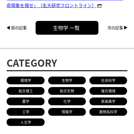
命現象を探せ」（名大研究フロントライン）
生物学 一覧
前の記事
次の記事
CATEGORY
環境学
生物学
社会科学
総合理工
総合生物
複合領域
農学
化学
医歯薬学
工学
情報学
数物系科学
人文学