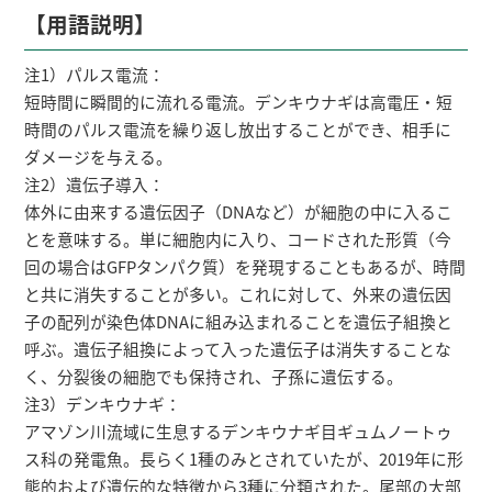
【用語説明】
注1）パルス電流：
短時間に瞬間的に流れる電流。デンキウナギは高電圧・短
時間のパルス電流を繰り返し放出することができ、相手に
ダメージを与える。
注2）遺伝子導入：
体外に由来する遺伝因子（DNAなど）が細胞の中に入るこ
とを意味する。単に細胞内に入り、コードされた形質（今
回の場合はGFPタンパク質）を発現することもあるが、時間
と共に消失することが多い。これに対して、外来の遺伝因
子の配列が染色体DNAに組み込まれることを遺伝子組換と
呼ぶ。遺伝子組換によって入った遺伝子は消失することな
く、分裂後の細胞でも保持され、子孫に遺伝する。
注3）デンキウナギ：
アマゾン川流域に生息するデンキウナギ目ギュムノートゥ
ス科の発電魚。長らく1種のみとされていたが、2019年に形
態的および遺伝的な特徴から3種に分類された。尾部の大部