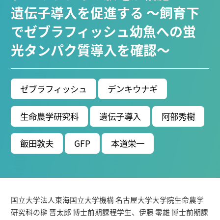
ブ生命分子研究所 (75)
環境学研究科 (66)
宇宙地球
遺伝子導入を促進する ～飼育下
環境研究所 (63)
未来材料・システム研究所 (60)
情
でゼブラフィッシュ幼魚への蛍
報学研究科 (47)
植物 (33)
機械学習 (31)
高等
光タンパク質導入を確認～
研究院 (26)
生物機能開発利用研究センター (24)
環
境医学研究所 (23)
進化 (23)
未来社会創造機構 (22)
宇宙 (21)
創薬科学研究科 (20)
シロイヌナズ
ナ (19)
オーロラ (17)
ゼブラフィッシュ
デンキウナギ
Research VIDEOS
生命農学研究科
遺伝子導入
阿部秀樹
Researchers' VOICE
飯田敦夫
GFP
本道栄一
Links
名古屋大学
国立大学法人東海国立大学機構 名古屋大学大学院生命農学
名古屋大学基金
研究科の榊 晋太郎 博士前期課程学生、伊藤 零雄 博士前期課