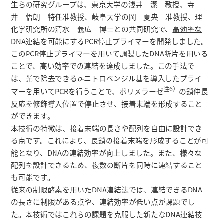
生らの研究グループは、東京大学の浅井 潔 教授、寺
井 悟朗 特任准教授、岐阜大学の岡 夏央 准教授、理
化学研究所の清水 義広 博士との共同研究で、
高効率な
DNA連結を可能にするPCR停止プライマーを開発
しました。
このPCR停止プライマーを用いて調製したDNA断片を用いる
ことで、高い効率での連結を達成しました。この手法で
は、光で除去できる
o-
ニトロベンジル基を導入したプライ
注6）
マーを用いてPCRを行うことで、ポリメラーゼ
の鎖伸長
反応を修飾導入位置で停止させ、接着末端を形成すること
ができます。
本技術の特徴は、接着末端の長さや配列を自由に設計でき
る点です。これにより、長鎖の接着末端を形成することが可
能となり、DNAの連結効率が向上しました。また、様々な
配列を設計できるため、複数の断片を同時に連結すること
も可能です。
従来の制限酵素を用いたDNA連結法では、連結できるDNA
の長さに制限がある点や、連結効率が低い点が課題でし
た。本技術ではこれらの課題を克服した新たなDNA連結技