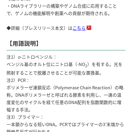
・DNAライブラリーの構築やゲノム合成に応用すること
で、ゲノムの機能解明や創薬への貢献が期待される。
◆詳細（プレスリリース本文）は
こちら
【用語説明】
注1）
o-
ニトロベンジル：
ベンジル基のオルト位にニトロ基（-NO
）を有する。光を
2
照射することで脱離させることが可能な置換基。
注2）PCR：
ポリメラーゼ連鎖反応（Polymerase Chain Reaction）の略
称。DNAポリメラーゼと呼ばれる酵素を利用し、一連の温
度変化のサイクルを経て任意のDNA配列を指数関数的に増
幅する手法。
注3）プライマー：
一本鎖からなる短いDNA。PCRではプライマーの3’末端から
鎖伸長反応が行われる。