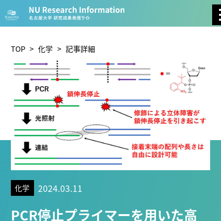
CATEGORY
環境学
生物学
社会科学
TOP
>
化学
> 記事詳細
総合理工
総合生物
複合領域
農学
化学
医歯薬学
工学
情報学
数物系科学
人文学
TAG
2024.03.11
化学
理学研究科 (219)
工学研究科 (208)
医学系研究科 (175)
PCR停止プライマーを用いた高
生命農学研究科 (116)
トランスフォーマティブ生命分