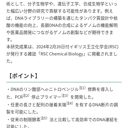
術として、分子生物学や、遺伝子工学、合成生物学といっ
た幅広い分野の研究で貢献する可能性があります。例え
ば、DNAライブラリーの構築を通じたタンパク質設計や核
酸の機能の向上、長鎖DNAの合成によるゲノムの機能解明
や医薬品開発につながるゲノムの創製などが期待できま
す。
本研究成果は、2024年2月26日付イギリス王立化学会(RSC)
が発行する雑誌「RSC Chemical Biology」に掲載されまし
た。
【ポイント】
注1）
・DNAのリン酸部へ
o-
ニトロベンジル
修飾を導入し
注2）
注3）
た、PCR
停止プライマー
を開発した。
注4）
・任意の長さと配列の接着末端
を有するDNA断片の調
製を可能にした。
注5）
・従来の制限酵素
法と比較して高効率でのDNA連結を
可能にした。