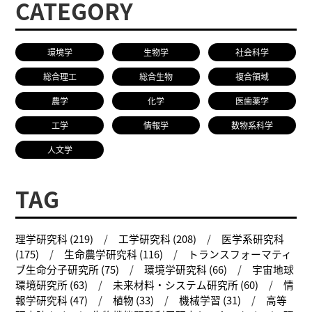
CATEGORY
環境学
生物学
社会科学
総合理工
総合生物
複合領域
農学
化学
医歯薬学
工学
情報学
数物系科学
人文学
TAG
理学研究科 (219)
工学研究科 (208)
医学系研究科
(175)
生命農学研究科 (116)
トランスフォーマティ
ブ生命分子研究所 (75)
環境学研究科 (66)
宇宙地球
環境研究所 (63)
未来材料・システム研究所 (60)
情
報学研究科 (47)
植物 (33)
機械学習 (31)
高等