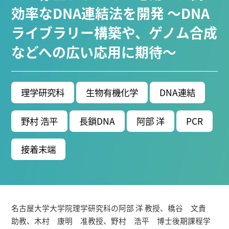
研究所 (75)
環境学研究科 (66)
宇宙地球環境研究所 (63
効率なDNA連結法を開発 ～DNA
未来材料・システム研究所 (60)
情報学研究科 (47)
ライブラリー構築や、ゲノム合成
植物 (33)
機械学習 (31)
高等研究院 (26)
生物機能
などへの広い応用に期待～
発利用研究センター (24)
環境医学研究所 (23)
進化 (23
未来社会創造機構 (22)
宇宙 (21)
創薬科学研究科
(20)
シロイヌナズナ (19)
オーロラ (17)
理学研究科
生物有機化学
DNA連結
Research VIDEOS
野村 浩平
長鎖DNA
阿部 洋
PCR
Researchers' VOICE
接着末端
Links
名古屋大学
名古屋大学基金
名古屋大学大学院理学研究科の阿部 洋 教授、橋谷 文貴
研究者総覧
助教、木村 康明 准教授、野村 浩平 博士後期課程学