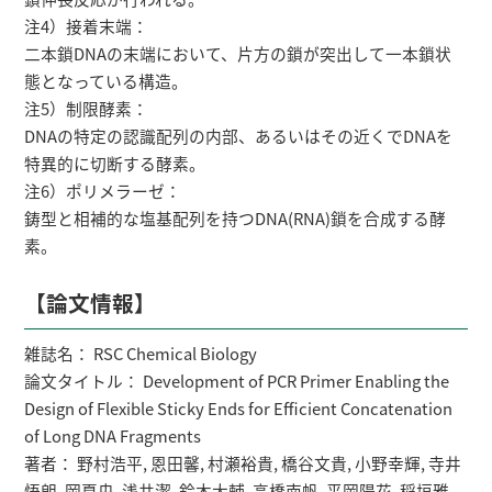
注4）接着末端：
二本鎖DNAの末端において、片方の鎖が突出して一本鎖状
態となっている構造。
注5）制限酵素：
DNAの特定の認識配列の内部、あるいはその近くでDNAを
特異的に切断する酵素。
注6）ポリメラーゼ：
鋳型と相補的な塩基配列を持つDNA(RNA)鎖を合成する酵
素。
【論文情報】
雑誌名： RSC Chemical Biology
論文タイトル： Development of PCR Primer Enabling the
Design of Flexible Sticky Ends for Efficient Concatenation
of Long DNA Fragments
著者： 野村浩平, 恩田馨, 村瀬裕貴, 橋谷文貴, 小野幸輝, 寺井
悟朗, 岡夏央, 浅井潔, 鈴木大輔, 高橋南帆, 平岡陽花, 稲垣雅