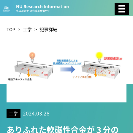
CATEGORY
環境学
生物学
社会科学
TOP
>
工学
> 記事詳細
総合理工
総合生物
複合領域
農学
化学
医歯薬学
工学
情報学
数物系科学
人文学
TAG
2024.03.28
工学
理学研究科 (219)
工学研究科 (208)
医学系研究科
ありふれた軟磁性合金が３分の
(175)
生命農学研究科 (116)
トランスフォーマティ