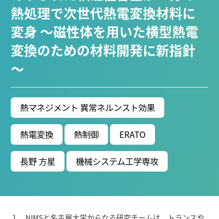
ブ生命分子研究所 (75)
環境学研究科 (66)
宇宙地球
熱処理で次世代熱電変換材料に
環境研究所 (63)
未来材料・システム研究所 (60)
情
変身 ～磁性体を用いた横型熱電
報学研究科 (47)
植物 (33)
機械学習 (31)
高等
変換のための材料開発に新指針
研究院 (26)
生物機能開発利用研究センター (24)
環
境医学研究所 (23)
進化 (23)
未来社会創造機構 (22)
～
宇宙 (21)
創薬科学研究科 (20)
シロイヌナズ
ナ (19)
オーロラ (17)
熱マネジメント 異常ネルンスト効果
Research VIDEOS
熱電変換
熱制御
ERATO
Researchers' VOICE
長野 方星
機械システム工学専攻
Links
名古屋大学
名古屋大学基金
１．NIMSと名古屋大学からなる研究チームは、トランスや