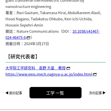
giant transverse thermoelectric conversion by
nanostructure engineering
著者：Ravi Gautam, Takamasa Hirai, Abdulkareem Alasli,
Hosei Nagano, Tadakatsu Ohkubo, Ken-ichi Uchida,
Hossein Sepehri-Amin
雑誌：Nature Communications（DOI：
10.1038/s41467-
024-46475-6
）
掲載日時：2024年3月27日
【研究代表者】
大学院工学研究科 長野 方星 教授
https://www.eess.mech.nagoya-u.ac.jp/index.html
工学 一覧
前の記事
次の記事