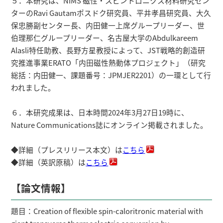
５．本研究は、NIMS 磁性・スピントロニクス材料研究セン
ターのRavi Gautamポスドク研究員、平井孝昌研究員、大久
保忠勝副センター長、内田健一上席グループリーダー、世
伯理那仁グループリーダー、名古屋大学のAbdulkareem
Alasli特任助教、長野方星教授によって、JST戦略的創造研
究推進事業ERATO「内田磁性熱動体プロジェクト」（研究
総括：内田健一、課題番号：JPMJER2201）の一環として行
われました。
６．本研究成果は、日本時間2024年3月27日19時に、
Nature Communications誌にオンライン掲載されました。
◆詳細（プレスリリース本文）は
こちら
◆詳細（英訳原稿）は
こちら
【論文情報】
題目：Creation of flexible spin-caloritronic material with