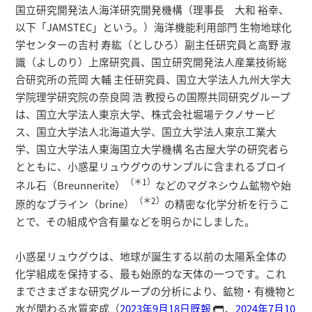
研究者総覧
国立研究開発法人海洋研究開発機構（理事長 大和 裕幸、
以下「JAMSTEC」という。）海洋機能利用部門 生物地球化
学センターの吉村 寿紘（としひろ）副主任研究員と高野 淑
識（よしのり）上席研究員、国立研究開発法人産業技術総
合研究所の荒岡 大輔 主任研究員、国立大学法人九州大学大
学院理学研究院の奈良岡 浩 教授らの国際共同研究グループ
は、国立大学法人東京大学、株式会社堀場テクノサービ
ス、国立大学法人北海道大学、国立大学法人東京工業大
学、国立大学法人東海国立大学機構 名古屋大学の研究者ら
とともに、小惑星リュウグウのサンプルに含まれるブロイ
（＊1）
ネル石（Breunnerite）
などのマグネシウム鉱物や始
（＊2）
原的なブライン（brine）
の精密な化学分析を行うこ
とで、その組成や含有量などを明らかにしました。
小惑星リュウグウは、地球が誕生する以前の太陽系全体の
化学組成を保持する、最も始原的な天体の一つです。これ
までさまざまな研究グループの分析により、鉱物・有機物と
水が関わる水質変成（
2023年9月18日既報
、
2024年7月10