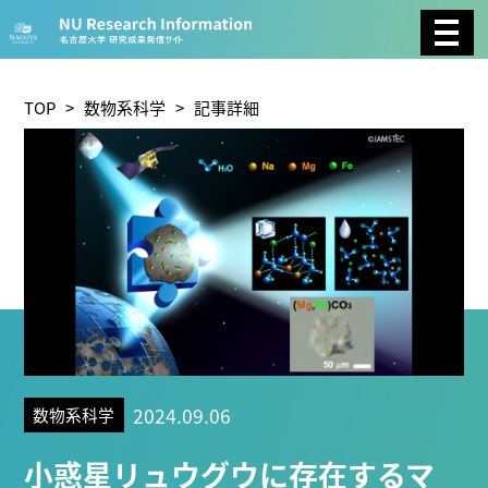
CATEGORY
環境学
生物学
社会科学
TOP
>
数物系科学
> 記事詳細
総合理工
総合生物
複合領域
農学
化学
医歯薬学
工学
情報学
数物系科学
人文学
TAG
2024.09.06
数物系科学
理学研究科 (221)
工学研究科 (211)
医学系研究科
小惑星リュウグウに存在するマ
(177)
生命農学研究科 (116)
トランスフォーマティ