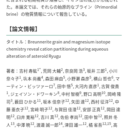
た。本論文では、それらの始原的なブライン（Primordial
brine）の物質情報について報告している。
【論文情報】
タイトル：Breunnerite grain and magnesium isotope
chemistry reveal cation partitioning during aqueous
alteration of asteroid Ryugu
1*
2
3
1
著者：吉村 寿紘
, 荒岡 大輔
, 奈良岡 浩
, 坂井 三郎
, 小川
1
4
5
5
6
奈々子
, 圦本 尚義
, 森田 麻由
, 小野瀬 森彦
, 横山 哲也
, マ
7
5
1
ーティン・ビッツァーロ
, 田中 悟
, 大河内 直彦
, 古賀 俊貴
1
8
9
10
, ジェイソン・ドワーキン
, 中村 智樹
, 野口 高明
, 岡崎 隆
3
11
12
12
12
司
, 薮田 ひかる
, 坂本 佳奈子
, 矢田 達
, 西村 征洋
, 中
12
12
12
12
藤 亜衣子
, 宮﨑 明子
, 与賀田 佳澄
, 安部 正真
, 岡田 達
12
12
12
12
12
明
, 臼井 寛裕
, 吉川 真
, 佐伯 孝尚
, 田中 智
, 照井 冬
13
12
14
12
12,15
人
, 中澤 暁
, 渡邊 誠一郎
, 津田 雄一
, 橘 省吾
, 高