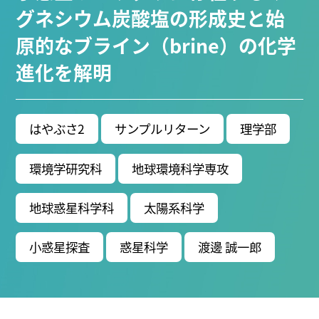
ブ生命分子研究所 (75)
環境学研究科 (67)
宇宙地球
グネシウム炭酸塩の形成史と始
環境研究所 (63)
未来材料・システム研究所 (61)
情
原的なブライン（brine）の化学
報学研究科 (47)
植物 (33)
機械学習 (31)
高等
進化を解明
研究院 (26)
生物機能開発利用研究センター (24)
環
境医学研究所 (23)
進化 (23)
未来社会創造機構 (22)
宇宙 (21)
創薬科学研究科 (20)
シロイヌナズ
ナ (19)
オーロラ (17)
はやぶさ2
サンプルリターン
理学部
Research VIDEOS
環境学研究科
地球環境科学専攻
Researchers' VOICE
地球惑星科学科
太陽系科学
Links
小惑星探査
惑星科学
渡邊 誠一郎
名古屋大学
名古屋大学基金