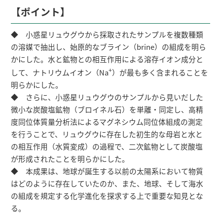
【ポイント】
◆ 小惑星リュウグウから採取されたサンプルを複数種類
の溶媒で抽出し、始原的なブライン（brine）の組成を明ら
かにした。水と鉱物との相互作用による溶存イオン成分と
+
して、ナトリウムイオン（Na
）が最も多く含まれることを
明らかにした。
◆ さらに、小惑星リュウグウのサンプルから見いだした
微小な炭酸塩鉱物（ブロイネル石）を単離・同定し、高精
度同位体質量分析法によるマグネシウム同位体組成の測定
を行うことで、リュウグウに存在した初生的な母岩と水と
の相互作用（水質変成）の過程で、二次鉱物として炭酸塩
が形成されたことを明らかにした。
◆ 本成果は、地球が誕生する以前の太陽系において物質
はどのように存在していたのか、また、地球、そして海水
の組成を規定する化学進化を探求する上で重要な知見とな
る。