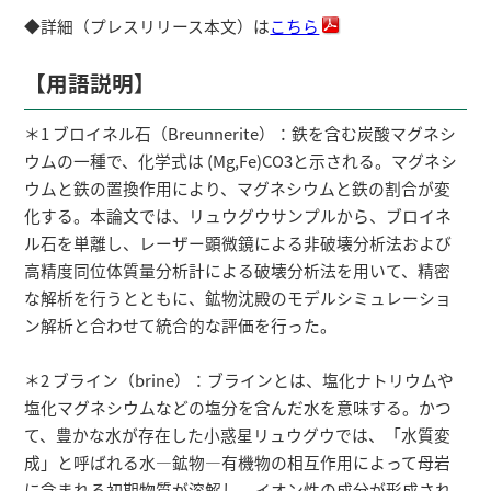
◆詳細（プレスリリース本文）は
こちら
【用語説明】
＊1 ブロイネル石（Breunnerite）：鉄を含む炭酸マグネシ
ウムの一種で、化学式は (Mg,Fe)CO3と示される。マグネシ
ウムと鉄の置換作用により、マグネシウムと鉄の割合が変
化する。本論文では、リュウグウサンプルから、ブロイネ
ル石を単離し、レーザー顕微鏡による非破壊分析法および
高精度同位体質量分析計による破壊分析法を用いて、精密
な解析を行うとともに、鉱物沈殿のモデルシミュレーショ
ン解析と合わせて統合的な評価を行った。
＊2 ブライン（brine）：ブラインとは、塩化ナトリウムや
塩化マグネシウムなどの塩分を含んだ水を意味する。かつ
て、豊かな水が存在した小惑星リュウグウでは、「水質変
成」と呼ばれる水―鉱物―有機物の相互作用によって母岩
に含まれる初期物質が溶解し、イオン性の成分が形成され