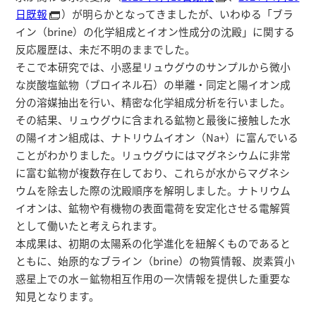
日既報
）が明らかとなってきましたが、いわゆる「ブラ
イン（brine）の化学組成とイオン性成分の沈殿」に関する
反応履歴は、未だ不明のままでした。
そこで本研究では、小惑星リュウグウのサンプルから微小
な炭酸塩鉱物（ブロイネル石）の単離・同定と陽イオン成
分の溶媒抽出を行い、精密な化学組成分析を行いました。
その結果、リュウグウに含まれる鉱物と最後に接触した水
の陽イオン組成は、ナトリウムイオン（Na+）に富んでいる
ことがわかりました。リュウグウにはマグネシウムに非常
に富む鉱物が複数存在しており、これらが水からマグネシ
ウムを除去した際の沈殿順序を解明しました。ナトリウム
イオンは、鉱物や有機物の表面電荷を安定化させる電解質
として働いたと考えられます。
本成果は、初期の太陽系の化学進化を紐解くものであると
ともに、始原的なブライン（brine）の物質情報、炭素質小
惑星上での水－鉱物相互作用の一次情報を提供した重要な
知見となります。