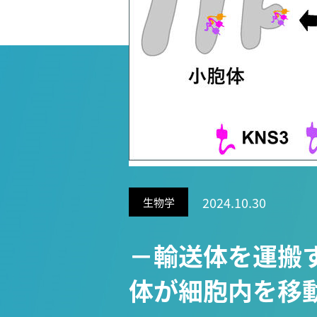
Research VIDEOS
Researchers' VOICE
Links
名古屋大学
名古屋大学基金
研究者総覧
2024.10.30
生物学
－輸送体を運搬
体が細胞内を移