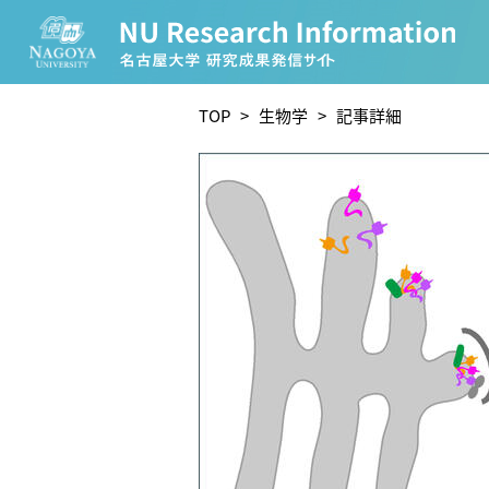
CATEGORY
TOP
>
生物学
> 記事詳細
環境学
生物学
農学
化学
人文学
TAG
理学研究科 (219)
工学研究科 (208)
医学系研究
宙地球環境研究所 (63)
未来材料・システム研究所 
ー (24)
環境医学研究所 (23)
進化 (23)