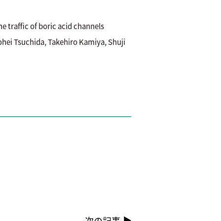
raffic of boric acid channels
 Tsuchida, Takehiro Kamiya, Shuji
次の記事