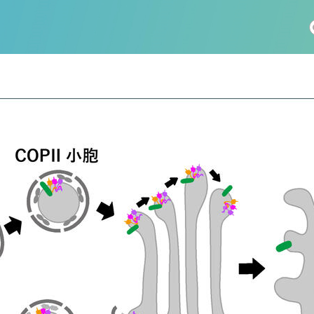
社会科学
総合理工
総合生物
医歯薬学
工学
情報学
科 (175)
生命農学研究科 (116)
トランスフォーマティブ生
(60)
情報学研究科 (47)
植物 (33)
機械学習 (31)
未来社会創造機構 (22)
宇宙 (21)
創薬科学研究科 (20)