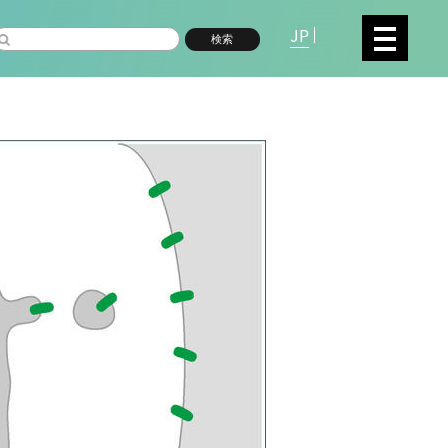
JP
検索
複合領域
数物系科学
命分子研究所 (75)
環境学研究科 (66)
宇
高等研究院 (26)
生物機能開発利用研究センタ
シロイヌナズナ (19)
オーロラ (17)