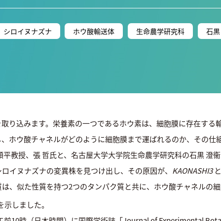
シロイヌナズナ
ホウ酸輸送体
生命農学研究科
石黒
を取り込みます。栄養素の一つであるホウ素は、細胞膜に存在する
し、ホウ酸チャネルがどのように細胞膜まで運ばれるのか、その仕
順平教授、張 哲氏と、名古屋大学大学院生命農学研究科の石黒 澄
シロイヌナズナの変異株を見つけ出し、その原因が、
KAONASHI3
と
質は、似た性質を持つ2つのタンパク質と共に、ホウ酸チャネルの
を示しました。
10時（日本時間）に国際学術誌「Journal of Experimental