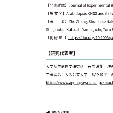
【発表雑誌】Journal of Experimental B
【論 文 名】Arabidopsis KNS3 and its two
【著 者】Zhe Zhang, Shunsuke Nakamura,
Shigenobu, Katsushi Yamaguchi, Toru F
【掲載URL】
https://doi.org/10.1093/j
【研究代表者】
大学院生命農学研究科 石黒 澄衞 准
主著者名：大阪公立大学 髙野 順平 
https://www.agr.nagoya-u.ac.jp/~bio
前の記事