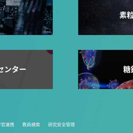
室
素
センター
糖
学官連携
教員検索
研究安全管理