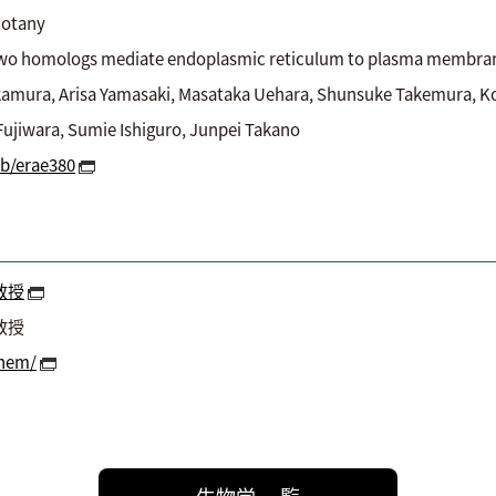
otany
 homologs mediate endoplasmic reticulum to plasma membrane t
 Arisa Yamasaki, Masataka Uehara, Shunsuke Takemura, Kohei
ujiwara, Sumie Ishiguro, Junpei Takano
xb/erae380
教授
教授
chem/
生物学 一覧