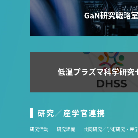
GaN研究戦略
低温プラズマ科学研究
研究／産学官連携
研究活動
研究組織
共同研究／学術研究・産