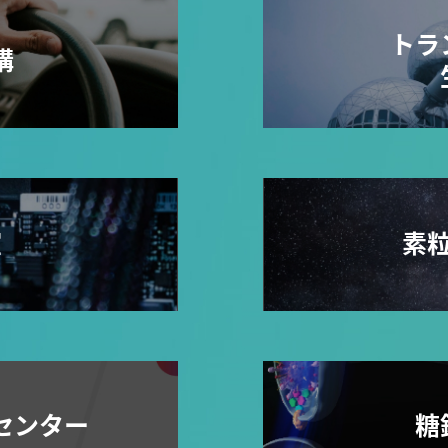
トラ
構
室
素
センター
糖