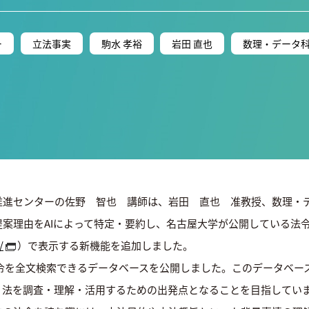
ー
立法事実
駒水 孝裕
岩田 直也
数理・データ
推進センターの佐野 智也 講師は、岩田 直也 准教授、数理・
案理由をAIによって特定・要約し、名古屋大学が公開している法令デ
/
）で表示する新機能を追加しました。
と勅令を全文検索できるデータベースを公開しました。このデータベ
、法を調査・理解・活用するための出発点となることを目指してい