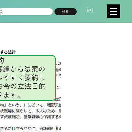
JP
検索
複合領域
数物系科学
命分子研究所 (75)
環境学研究科 (67)
宇
高等研究院 (26)
生物機能開発利用研究センタ
シロイヌナズナ (19)
オーロラ (17)