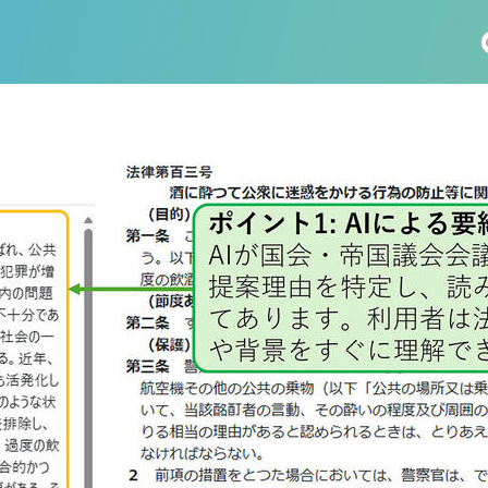
社会科学
総合理工
総合生物
医歯薬学
工学
情報学
科 (177)
生命農学研究科 (116)
トランスフォーマティブ生
(61)
情報学研究科 (47)
植物 (33)
機械学習 (31)
未来社会創造機構 (22)
宇宙 (21)
創薬科学研究科 (20)