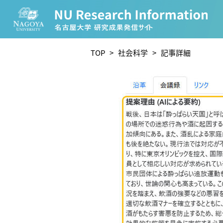
CATEGORY
TOP
>
社会科学
> 記事詳細
環境学
生物学
農学
化学
人文学
TAG
理学研究科 (221)
工学研究科 (211)
医学系研究
宙地球環境研究所 (63)
未来材料・システム研究所 
ー (24)
環境医学研究所 (23)
進化 (23)