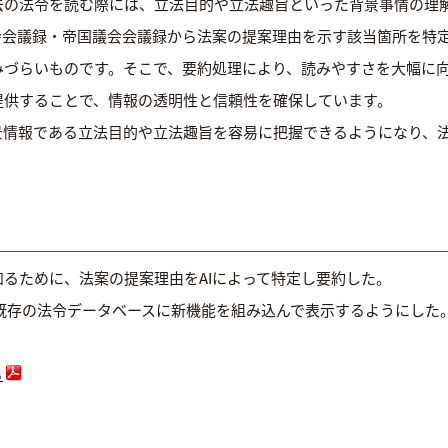
去の法令を読む際には、立法目的や立法趣旨といった背景事情の理
会会議録・帝国議会会議録から法案の提案理由を示す該当箇所を特
みづらいものです。そこで、要約処理により、読みやすさを大幅に
提供することで、情報の透明性と信頼性を確保しています。
景情報である立法目的や立法趣旨を容易に把握できるようになり、
るために、法案の提案理由をAIによって特定し要約した。
した既存の法令データベースに新機能を組み込んで表示するようにした
ら