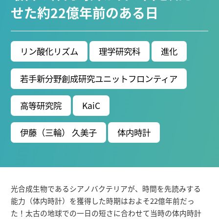
ブ生命分子研究所 (75)
環境学研究科 (67)
宇宙地球
せた約22億年前のある日
環境研究所 (63)
未来材料・システム研究所 (61)
情
報学研究科 (47)
植物 (33)
機械学習 (31)
高等
研究院 (26)
生物機能開発利用研究センター (24)
環
リン酸化リズム
理学研究科
進化
境医学研究所 (23)
進化 (23)
未来社会創造機構 (22)
宇宙 (21)
創薬科学研究科 (20)
シロイヌナズ
若手新分野創成研究ユニットフロンティア
ナ (19)
オーロラ (17)
高等研究院
KaiC
Research VIDEOS
伊藤（三輪） 久美子
体内時計
Researchers' VOICE
Links
光合成生物であるシアノバクテリアが、時間を先読みする
名古屋大学
能力（体内時計）を獲得した時期はおよそ22億年前だっ
名古屋大学基金
た！太古の地球での一日の短さに合わせて当時の体内時計