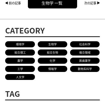
生物学 一覧
前の記事
次の記事
CATEGORY
環境学
生物学
社会科学
総合理工
総合生物
複合領域
農学
化学
医歯薬学
工学
情報学
数物系科学
人文学
TAG