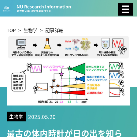
CATEGORY
環境学
生物学
社会科学
TOP
>
生物学
> 記事詳細
総合理工
総合生物
複合領域
農学
化学
医歯薬学
工学
情報学
数物系科学
人文学
TAG
2025.05.20
生物学
理学研究科 (221)
工学研究科 (211)
医学系研究科
最古の体内時計が日の出を知ら
(177)
生命農学研究科 (116)
トランスフォーマティ