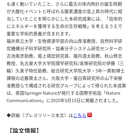
研究者総覧
も速く動いていたこと、さらに最古の体内時計の誕生時期
が大酸化イベントと呼ばれる酸素濃度の急上昇の時代に相
当していたことを明らかにした本研究成果には、「効率的
にエネルギーを獲得する生命の生存戦略」を考えるうえで
重要な学術的意義が含まれます。
福井県立大学・生物資源学部の向山厚准教授、自然科学研
究機構分子科学研究所・協奏分子システム研究センターの
古池美彦助教、尾上靖宏研究員、堀内滉太助教、秋山修志
教授、名古屋大学大学院理学研究科/高等研究院の伊藤（三
輪）久美子特任助教、総合研究大学院大学・5年一貫制博士
課程の近藤貫太さん、大阪大学・蛋白質研究所の山下栄樹
准教授らで構成される研究グループによって得られた本成果
は、英国Springer Natureが発行する国際学術誌「Nature
Communications」に2025年5月15日に掲載されました。
◆詳細（プレスリリース本文）は
こちら
【論文情報】