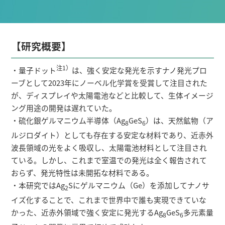
研究者総覧
【研究概要】
注1）
・量子ドット
は、強く安定な発光を示すナノ発光プロ
ーブとして2023年にノーベル化学賞を受賞して注目された
が、ディスプレイや太陽電池などと比較して、生体イメージ
ング用途の開発は遅れていた。
・硫化銀ゲルマニウム半導体（Ag
GeS
）は、天然鉱物（ア
8
6
ルジロダイト）としても存在する安定な材料であり、近赤外
波長領域の光をよく吸収し、太陽電池材料として注目され
ている。しかし、これまで室温での発光は全く報告されて
おらず、発光特性は未開拓な材料である。
・本研究ではAg
Sにゲルマニウム（Ge）を添加してナノサ
2
イズ化することで、これまで世界中で誰も実現できていな
かった、近赤外領域で強く安定に発光するAg
GeS
多元素量
8
6