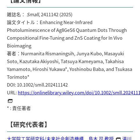
雑誌名：
Small
, 2411142 (2025)
論文タイトル：Enhancing Near-Infrared
Photoluminescence of Ag8GeS6 Quantum Dots Through
Compositional Fine-Tuning and ZnS Coating for In Vivo
Bioimaging
著者：Nurmanita Rismaningsih, Junya Kubo, Masayuki
Soto, Kazutaka Akiyoshi, Tatsuya Kameyama, Takahisa
Yamamoto, Hiroshi Yukawa*, Yoshinobu Baba, and Tsukasa
Torimoto*
DOI: 10.1002/smll.202411142
URL:
https://onlinelibrary.wiley.com/doi/10.1002/smll.202411
* : 責任著者
【研究代表者】
大学院工学研究科/未来社会創造機構 鳥本 司 教授,
湯川