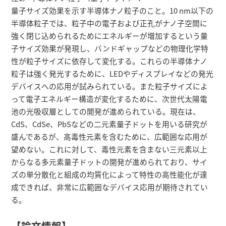
量子サイズ効果を示す半導体ナノ粒子のこと。10 nm以下の
半導体粒子では、粒子中の電子および正孔がナノ子空間に
強く閉じ込められるためにエネルギーが増加するという量
子サイズ効果が発現し、バンドギャップなどの物理化学特
性が粒子サイズに依存して変化する。これらの半導体ナノ
粒子は強く発光するために、LEDやディスプレイなどの発光
デバイスへの応用が試みられている。また粒子サイズによ
って電子エネルギー構造が変化するために、次世代太陽電
池の光吸収層としての開発が進められている。現在は、
CdS、CdSe、PbSなどの二元素量子ドットを用いる研究が
盛んであるが、高毒性元素を含むために、広範囲な応用が
望めない。これに対して、毒性元素を含まない三元素以上
からなる多元素量子ドットの開発が進められており、サイ
ズの単分散化と組成の均質化によって特性の高性能化が達
成できれば、非常に広範囲なデバイス応用が期待されてい
る。
【論文情報】