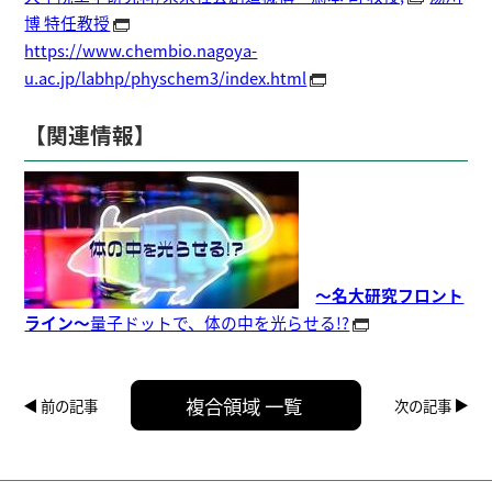
博 特任教授
https://www.chembio.nagoya-
u.ac.jp/labhp/physchem3/index.html
【関連情報】
～名大研究フロント
ライン～
量子ドットで、体の中を光らせる!?
複合領域 一覧
前の記事
次の記事