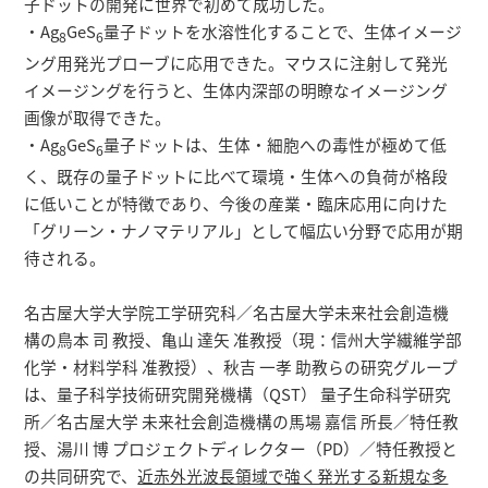
子ドットの開発に世界で初めて成功した。
・Ag
GeS
量子ドットを水溶性化することで、生体イメージ
8
6
ング用発光プローブに応用できた。マウスに注射して発光
イメージングを行うと、生体内深部の明瞭なイメージング
画像が取得できた。
・Ag
GeS
量子ドットは、生体・細胞への毒性が極めて低
8
6
く、既存の量子ドットに比べて環境・生体への負荷が格段
に低いことが特徴であり、今後の産業・臨床応用に向けた
「グリーン・ナノマテリアル」として幅広い分野で応用が期
待される。
名古屋大学大学院工学研究科／名古屋大学未来社会創造機
構の鳥本 司 教授、亀山 達矢 准教授（現：信州大学繊維学部
化学・材料学科 准教授）、秋吉 一孝 助教らの研究グループ
は、量子科学技術研究開発機構（QST） 量子生命科学研究
所／名古屋大学 未来社会創造機構の馬場 嘉信 所長／特任教
授、湯川 博 プロジェクトディレクター（PD）／特任教授と
の共同研究で、
近赤外光波長領域で強く発光する新規な多