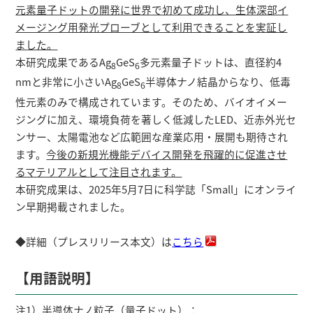
元素量子ドットの開発に世界で初めて成功し、生体深部イ
メージング用発光プローブとして利用できることを実証し
ました。
本研究成果であるAg
GeS
多元素量子ドットは、直径約4
8
6
nmと非常に小さいAg
GeS
半導体ナノ結晶からなり、低毒
8
6
性元素のみで構成されています。そのため、バイオイメー
ジングに加え、環境負荷を著しく低減したLED、近赤外光セ
ンサー、太陽電池など広範囲な産業応用・展開も期待され
ます。
今後の新規光機能デバイス開発を飛躍的に促進させ
るマテリアルとして注目されます。
本研究成果は、2025年5月7日に科学誌「Small」にオンライ
ン早期掲載されました。
◆詳細（プレスリリース本文）は
こちら
【用語説明】
注1）半導体ナノ粒子（量子ドット）：