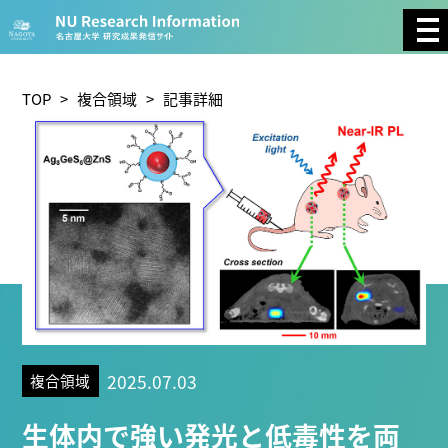
CATEGORY
環境学
生物学
社会科学
TOP
>
複合領域
> 記事詳細
総合理工
総合生物
複合領域
農学
化学
医歯薬学
工学
情報学
数物系科学
人文学
TAG
2025.07.03
複合領域
理学研究科 (221)
工学研究科 (211)
医学系研究科
生体内で強い発光と低毒性を両
(177)
生命農学研究科 (116)
トランスフォーマティブ