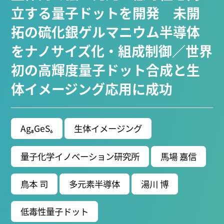
生命分子研究所 (75)
環境学研究科 (67)
宇宙地球環境
立する量子ドットを開発 未開
研究所 (63)
未来材料・システム研究所 (61)
情報学研
拓の硫化銀ゲルマニウム半導体
究科 (47)
植物 (33)
機械学習 (31)
高等研究院 (26)
をナノサイズ化・組成制御／世界
生物機能開発利用研究センター (24)
環境医学研究所
(23)
進化 (23)
未来社会創造機構 (22)
宇宙 (21)
初の高輝度量子ドット合成と生
創薬科学研究科 (20)
シロイヌナズナ (19)
オー
体イメージング応用に成功
ロラ (17)
Research VIDEOS
Ag₈GeS₆
生体イメージング
Researchers' VOICE
量子化学イノベーション研究所
馬場 嘉信
Links
鳥本 司
多元素半導体
湯川 博
名古屋大学
低毒性量子ドット
名古屋大学基金