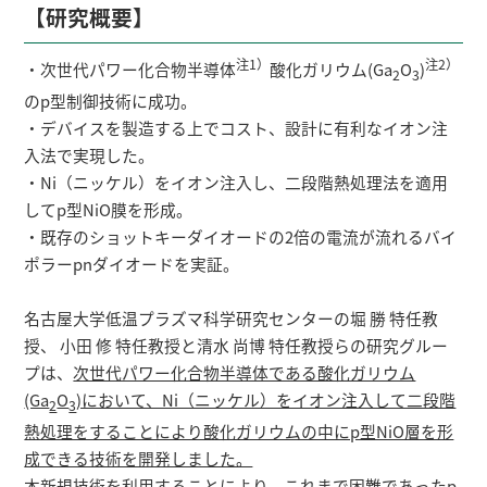
研究者総覧
【研究概要】
注1）
注2）
・次世代パワー化合物半導体
酸化ガリウム(Ga
O
)
2
3
のp型制御技術に成功。
・デバイスを製造する上でコスト、設計に有利なイオン注
入法で実現した。
・Ni（ニッケル）をイオン注入し、二段階熱処理法を適用
してp型NiO膜を形成。
・既存のショットキーダイオードの2倍の電流が流れるバイ
ポラーpnダイオードを実証。
名古屋大学低温プラズマ科学研究センターの堀 勝 特任教
授、 小田 修 特任教授と清水 尚博 特任教授らの研究グルー
プは、
次世代パワー化合物半導体である酸化ガリウム
(Ga
O
)において、Ni（ニッケル）をイオン注入して二段階
2
3
熱処理をすることにより酸化ガリウムの中にp型NiO層を形
成できる技術を開発しました。
本新規技術を利用することにより、これまで困難であったp