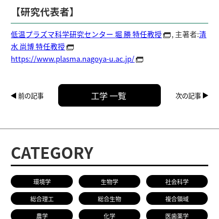
【研究代表者】
低温プラズマ科学研究センター 堀 勝 特任教授
, 主著者:
清
水 尚博 特任教授
https://www.plasma.nagoya-u.ac.jp/
工学 一覧
前の記事
次の記事
CATEGORY
環境学
生物学
社会科学
総合理工
総合生物
複合領域
農学
化学
医歯薬学