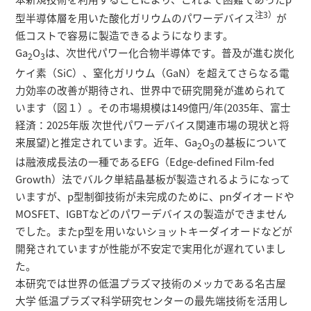
注3）
型半導体層を用いた酸化ガリウムのパワーデバイス
が
低コストで容易に製造できるようになります。
Ga
O
は、次世代パワー化合物半導体です。普及が進む炭化
2
3
ケイ素（SiC）、窒化ガリウム（GaN）を超えてさらなる電
力効率の改善が期待され、世界中で研究開発が進められて
います（図１）。その市場規模は149億円/年(2035年、富士
経済：2025年版 次世代パワーデバイス関連市場の現状と将
来展望)と推定されています。近年、Ga
O
の基板について
2
3
は融液成長法の一種であるEFG（Edge-defined Film-fed
Growth）法でバルク単結晶基板が製造されるようになって
いますが、p型制御技術が未完成のために、pnダイオードや
MOSFET、IGBTなどのパワーデバイスの製造ができません
でした。またp型を用いないショットキーダイオードなどが
開発されていますが性能が不安定で実用化が遅れていまし
た。
本研究では世界の低温プラズマ技術のメッカである名古屋
大学 低温プラズマ科学研究センターの最先端技術を活用し