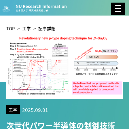
CATEGORY
環境学
生物学
社会科学
TOP
>
工学
> 記事詳細
総合理工
総合生物
複合領域
農学
化学
医歯薬学
工学
情報学
数物系科学
人文学
TAG
2025.09.01
工学
理学研究科 (221)
工学研究科 (211)
医学系研究科
次世代パワー半導体の制御技術
(177)
生命農学研究科 (116)
トランスフォーマティ