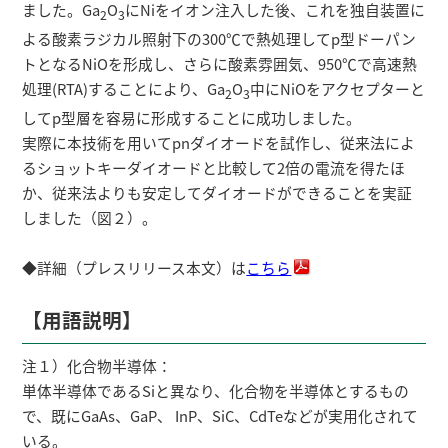
ました。Ga
O
にNiをイオン注入した後、これを独自装置に
2
3
よる酸素ラジカル照射下の300℃で熱処理してp型ドーパン
トとなるNiOを形成し、さらに酸素雰囲気、950℃で高速熱
処理(RTA)することにより、Ga
O
中にNiOをアクセプターと
2
3
してp型層を容易に形成することに成功しました。
実際に本技術を用いてpnダイオードを試作し、従来法によ
るショットキーダイオードと比較して2倍の電流を得たほ
か、従来法よりも安定してダイオードができることを実証
しました（図２）。
◆詳細（プレスリリース本文）は
こちら
【用語説明】
注１）化合物半導体：
単体半導体であるSiと異なり、化合物を半導体とするもの
で、既にGaAs、GaP、 InP、SiC、CdTeなどが実用化されて
いる。