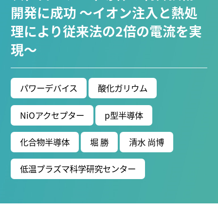
ブ生命分子研究所 (75)
環境学研究科 (67)
宇宙地球
開発に成功 ～イオン注入と熱処
環境研究所 (63)
未来材料・システム研究所 (61)
情
理により従来法の2倍の電流を実
報学研究科 (47)
植物 (33)
機械学習 (31)
高等
現～
研究院 (26)
生物機能開発利用研究センター (24)
環
境医学研究所 (23)
進化 (23)
未来社会創造機構 (22)
宇宙 (21)
創薬科学研究科 (20)
シロイヌナズ
ナ (19)
オーロラ (17)
パワーデバイス
酸化ガリウム
Research VIDEOS
NiOアクセプター
p型半導体
Researchers' VOICE
化合物半導体
堀 勝
清水 尚博
Links
低温プラズマ科学研究センター
名古屋大学
名古屋大学基金