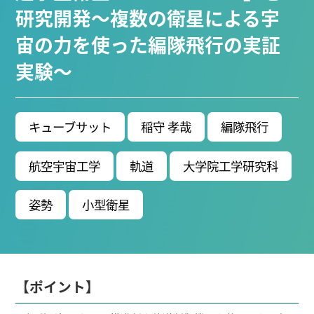
ブ生命分子研究所 (75)
環境学研究科 (66)
宇宙地球
研究開発～複数の衛星による宇
環境研究所 (63)
未来材料・システム研究所 (60)
情
宙の力を使った編隊飛行の実証
報学研究科 (47)
植物 (33)
機械学習 (31)
高等
実験～
研究院 (26)
生物機能開発利用研究センター (24)
環
境医学研究所 (23)
進化 (23)
未来社会創造機構 (22)
宇宙 (21)
創薬科学研究科 (20)
シロイヌナズ
ナ (19)
オーロラ (17)
キューブサット
稲守 孝哉
編隊飛行
Research VIDEOS
航空宇宙工学
軌道
大学院工学研究科
Researchers' VOICE
姿勢
小型衛星
Links
名古屋大学
【ポイント】
名古屋大学基金