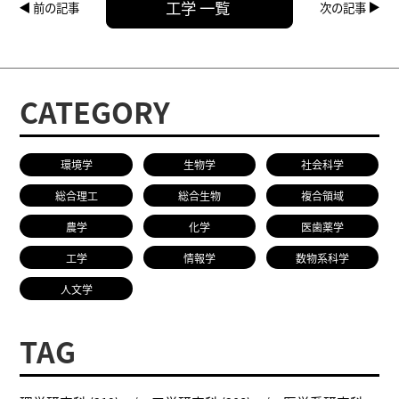
工学 一覧
前の記事
次の記事
CATEGORY
環境学
生物学
社会科学
総合理工
総合生物
複合領域
農学
化学
医歯薬学
工学
情報学
数物系科学
人文学
TAG