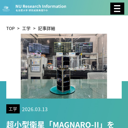
CATEGORY
環境学
生物学
社会科学
TOP
>
工学
> 記事詳細
総合理工
総合生物
複合領域
農学
化学
医歯薬学
工学
情報学
数物系科学
人文学
TAG
2026.03.13
工学
理学研究科 (219)
工学研究科 (208)
医学系研究科
超小型衛星「MAGNARO-II」を
(175)
生命農学研究科 (116)
トランスフォーマティ