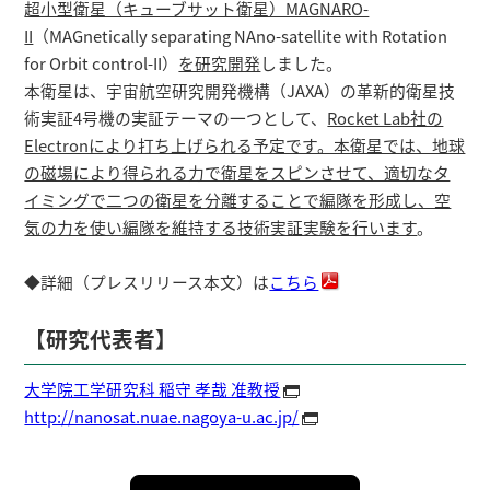
超小型衛星（キューブサット衛星）MAGNARO-
II
（MAGnetically separating NAno-satellite with Rotation
for Orbit control-II）
を研究開発
しました。
本衛星は、宇宙航空研究開発機構（JAXA）の革新的衛星技
術実証4号機の実証テーマの一つとして、
Rocket Lab社の
Electronにより打ち上げられる予定です。本衛星では、地球
の磁場により得られる力で衛星をスピンさせて、適切なタ
イミングで二つの衛星を分離することで編隊を形成し、空
気の力を使い編隊を維持する技術実証実験を行います
。
◆詳細（プレスリリース本文）は
こちら
【研究代表者】
大学院工学研究科 稲守 孝哉 准教授
http://nanosat.nuae.nagoya-u.ac.jp/