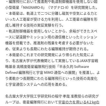
研究者総覧
・編隊飛行において推進剤や軌道制御機器を使用しない超
小型衛星「MAGNARO-II」（マグナロ-II）を研究開発した。
・本衛星は、軌道上で二つに分離し磁気や空気による力と
いった人工衛星が受ける力を利用し、人工衛星の編隊を形
成し維持する技術の実証実験を行う。
・軌道制御機器を使用しないことから、余裕ができたスペ
ースに望遠鏡やミッション用の通信機といったミッション
機器を搭載でき、推進剤の残量を考慮する必要がないた
め、従来よりも長期にわたる編隊維持が期待される。
・本衛星のこれまでの研究開発により得られた知見によ
り、名古屋大学が代表機関として実施しているJAXA宇宙戦
略基金 高精度衛星編隊飛行技術「半永久的 Software
Defined 編隊飛行と宇宙 MIMO 通信への展開」を推進し、よ
り柔軟かつ長期間にわたる編隊飛行といった技術の高度化
と宇宙通信システムへの応用を進める。
名古屋大学大学院工学研究科の稲守 孝哉 准教授らの研究グ
ループは、衛星編隊飛行において
宇宙の力を用いる4.2 kgの