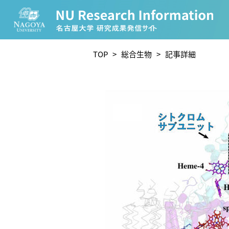
CATEGORY
TOP
>
総合生物
> 記事詳細
環境学
生物学
農学
化学
人文学
TAG
理学研究科 (221)
工学研究科 (211)
医学系研究
宙地球環境研究所 (63)
未来材料・システム研究所 
ー (24)
環境医学研究所 (23)
進化 (23)