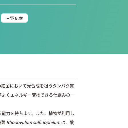
三野 広幸
の細菌において光合成を担うタンパク質
率よくエネルギー変換できる仕組みの一
る能力を持ちます。また、植物が利用し
細菌
Rhodovulum sulfidophilum
は、酸