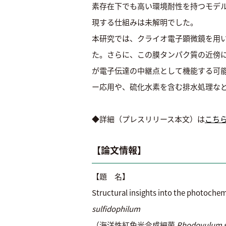
素存在下でも高い環境耐性を持つモデル
現する仕組みは未解明でした。
本研究では、クライオ電子顕微鏡を用い、1
た。さらに、この膜タンパク質の近傍
が電子伝達の中継点として機能する可
ー応用や、硫化水素を含む排水処理な
◆詳細（プレスリリース本文）は
こち
【論文情報】
【題 名】
Structural insights into the photoch
sulfidophilum
（海洋性紅色光合成細菌
Rhodovulum s