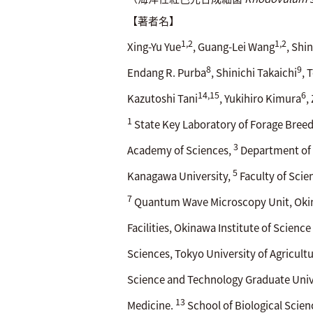
【著者名】
1,2
1,2
Xing-Yu Yue
, Guang-Lei Wang
, Shi
8
9
Endang R. Purba
, Shinichi Takaichi
, 
14,15
6
Kazutoshi Tani
, Yukihiro Kimura
,
1
State Key Laboratory of Forage Breedi
3
Academy of Sciences,
Department of 
5
Kanagawa University,
Faculty of Scien
7
Quantum Wave Microscopy Unit, Okina
Facilities, Okinawa Institute of Scien
Sciences, Tokyo University of Agricult
Science and Technology Graduate Univ
13
Medicine.
School of Biological Scien