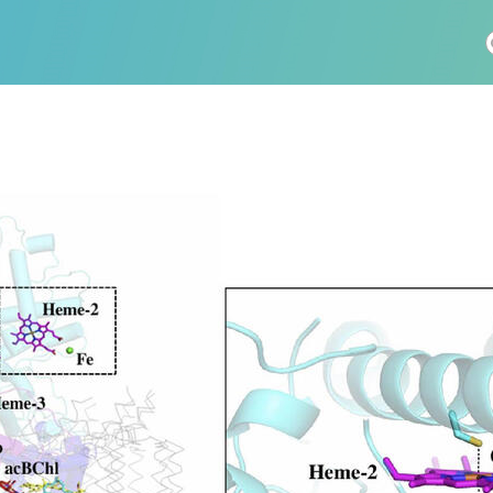
社会科学
総合理工
総合生物
医歯薬学
工学
情報学
科 (177)
生命農学研究科 (116)
トランスフォーマティブ生
(61)
情報学研究科 (47)
植物 (33)
機械学習 (31)
未来社会創造機構 (22)
宇宙 (21)
創薬科学研究科 (20)