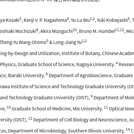
3
4
1,2
5
nya Kosaki
, Kenji V. P. Nagashima
, Yu-Lu Wu
, Yuki Kobayashi
,
8
10
11,12
Toshiaki Mochizuki
, Akira Mizoguchi
, Bruno M. Humbel
, Mi
5
1,2
 Zheng-Yu Wang-Otomo
& Long-Jiang Yu
ng-by-Design and Utilization, Institute of Botany, Chinese Acade
4
Physics, Graduate School of Science, Nagoya University.
Researc
6
ce, Ibaraki University.
Department of Agrobioscience, Graduate S
wa Institute of Science and Technology Graduate University (OI
9
ce and Technology Graduate University (OIST),
Department of Molec
10
11
ure,
Graduate School of Medicine, Mie University.
Optical Neur
12
ersity (OIST),
Department of Cell Biology and Neuroscience, Ju
14
ces, Department of Microbiology, Southern Illinois University,
C