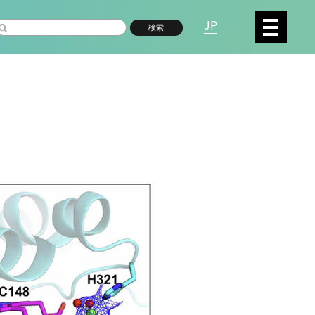
JP
検索
複合領域
数物系科学
命分子研究所 (75)
環境学研究科 (67)
宇
高等研究院 (26)
生物機能開発利用研究センタ
シロイヌナズナ (19)
オーロラ (17)