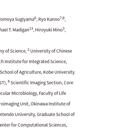
6
7,8
 Tomoya Sugiyama
, Ryo Kanno
,
13
3
chael T. Madigan
, Hiroyuki Mino
,
2
my of Science,
University of Chinese
h Institute for Integrated Science,
chool of Agriculture, Kobe University.
8
ST),
Scientific Imaging Section, Core
ular Microbiology, Faculty of Life
oimaging Unit, Okinawa Institute of
ntendo University, Graduate School of
enter for Computational Sciences,