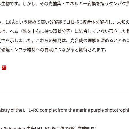
生物です。しかし、その光捕集・エネルギー変換を担うタンパク質L
.8 Åという極めて高い分解能でLH1–RC複合体を解析し、未知の膜タ
には、ヘム（鉄を中心に持つ環状分子）に結合していない孤立した
能性を示しました。これらの知見は、光合成の理解を深めるととも
ど環境インフラ維持への貢献につながると期待されます。
ら
emistry of the LH1–RC complex from the marine purple phototroph
ulfidophilum
由来LH1–RC 複合体の構造学的知見）