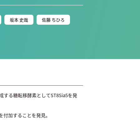
坂本 史哉
佐藤 ちひろ
成する糖転移酵素としてST8Sia5を発
酸を付加することを発見。