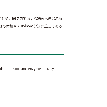
。
ことや、細胞内で適切な場所へ運ばれる
の付加やST8Sia5の分泌に重要である
ts secretion and enzyme activity
 Sato