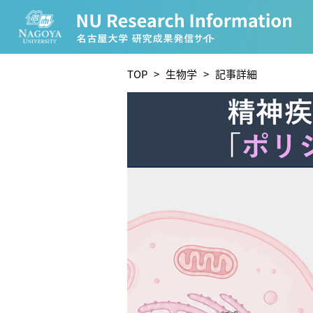
CATEGORY
TOP
>
生物学
> 記事詳細
環境学
生物学
農学
化学
人文学
TAG
理学研究科 (221)
工学研究科 (211)
医学系研究
宙地球環境研究所 (63)
未来材料・システム研究所 
ー (24)
環境医学研究所 (23)
進化 (23)