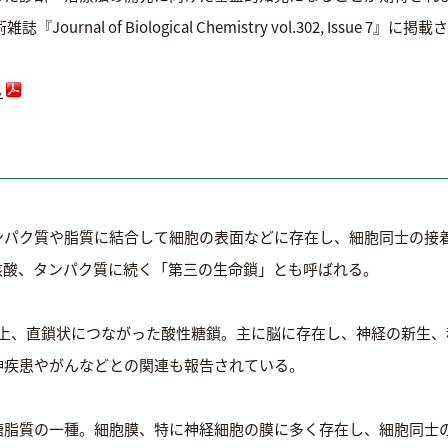
ournal of Biological Chemistry vol.302, Issu
ら
ンパク質や脂質に結合して細胞の表面などに存在し、細胞同士の接
核酸、タンパク質に続く「第三の生命鎖」とも呼ばれる。
以上、直鎖状につながった酸性糖鎖。主に脳に存在し、神経の新生
神疾患やがんなどとの関連も報告されている。
糖脂質の一種。細胞膜、特に神経細胞の膜に多く存在し、細胞同士