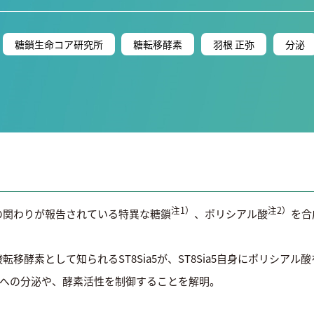
糖鎖生命コア研究所
糖転移酵素
羽根 正弥
分泌
注1）
注2）
の関わりが報告されている特異な糖鎖
、ポリシアル酸
を合
移酵素として知られるST8Sia5が、ST8Sia5自身にポリシアル
胞外への分泌や、酵素活性を制御することを解明。