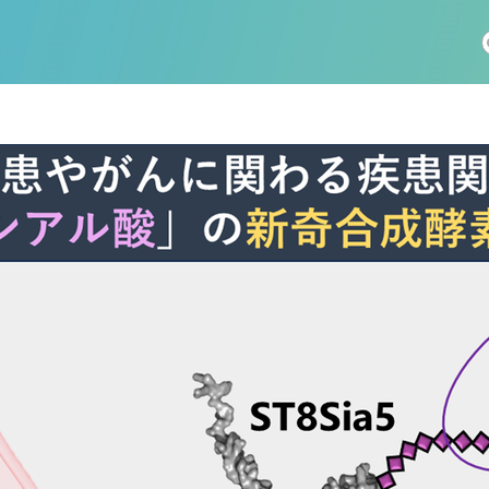
社会科学
総合理工
総合生物
医歯薬学
工学
情報学
科 (177)
生命農学研究科 (116)
トランスフォーマティブ生
(61)
情報学研究科 (47)
植物 (33)
機械学習 (31)
未来社会創造機構 (22)
宇宙 (21)
創薬科学研究科 (20)