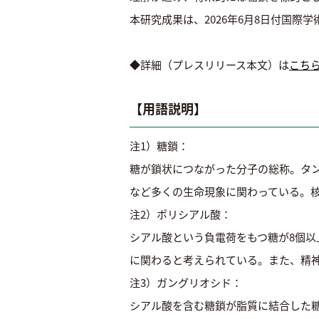
本研究成果は、2026年6月8日付国際学術雑誌『J
◆詳細（プレスリリース本文）は
こち
【用語説明】
注1）糖鎖：
糖が鎖状につながった分子の総称。タ
など多くの生命現象に関わっている。
注2）ポリシアル酸：
シアル酸という負電荷をもつ糖が8個
に関わると考えられている。また、精
注3）ガングリオシド：
シアル酸を含む糖鎖が脂質に結合した