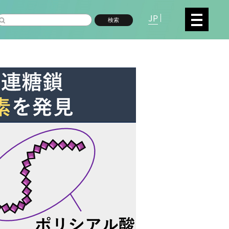
JP
検索
複合領域
数物系科学
命分子研究所 (75)
環境学研究科 (67)
宇
高等研究院 (26)
生物機能開発利用研究センタ
シロイヌナズナ (19)
オーロラ (17)