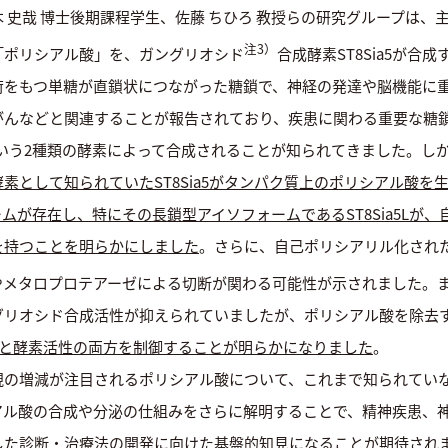
 史哉 博士後期課程学生、佐藤 ちひろ 教授らの研究グループは、
注3）
「ポリシアル酸」を、ガングリオシド
合成酵素ST8Sia5が合
荷をもつ単糖が直鎖状につながった糖鎖で、神経の発達や脳機能に
がんなどと関連することが報告されており、疾患に関わる重要な糖
ia4という2種類の酵素によって合成されることが知られてきました。
として知られていたST8Sia5がタンパク質上のポリシアル酸を生合
ムが存在し、特にその長鎖型アイソフォームであるST8Sia5Lが
を持つことを明らかにしました
。さらに、自己ポリシアリル化されたS
やメタロプロテアーゼによる切断が関わる可能性が示されました。また
グリオシド合成活性が抑えられていましたが、ポリシアル酸を除去
分泌と酵素活性の両方を制御することが明らかになりました
。
現の増減が注目されるポリシアル酸について、これまで知られてい
アル酸の合成や分泌の仕組みをさらに解明することで、精神疾患、
した診断・治療法の開発に向けた基盤的知見になることが期待され