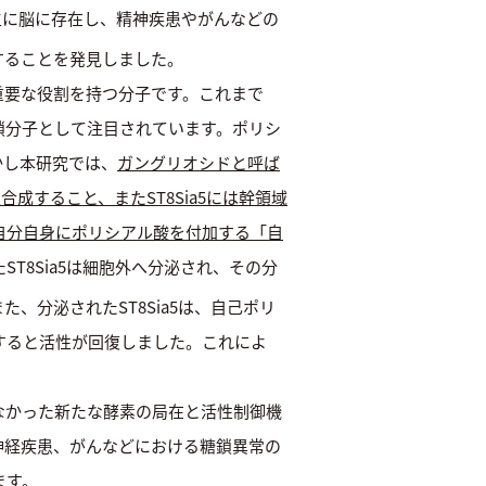
主に脳に存在し、精神疾患やがんなどの
成することを発見しました。
重要な役割を持つ分子です。これまで
鎖分子として注目されています。ポリシ
しかし本研究では、
ガングリオシドと呼ば
成すること、またST8Sia5には幹領域
、自分自身にポリシアル酸を付加する「自
T8Sia5は細胞外へ分泌され、その分
、分泌されたST8Sia5は、自己ポリ
すると活性が回復しました。これによ
なかった新たな酵素の局在と活性制御機
神経疾患、がんなどにおける糖鎖異常の
ます。