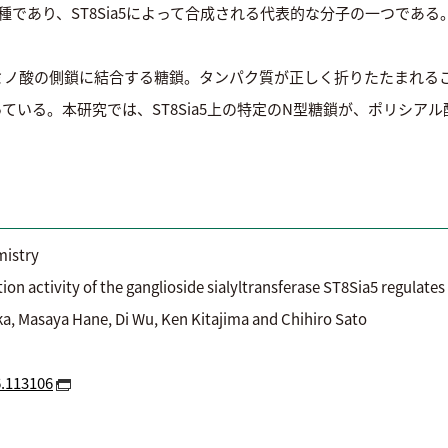
種であり、ST8Sia5によって合成される代表的な分子の一つである
ミノ酸の側鎖に結合する糖鎖。タンパク質が正しく折りたたまれる
いる。本研究では、ST8Sia5上の特定のN型糖鎖が、ポリシアル酸
istry
tivity of the ganglioside sialyltransferase ST8Sia5 regulates i
naka, Masaya Hane, Di Wu, Ken Kitajima and Chihiro
6.113106