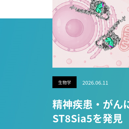
Research VIDEOS
Researchers' VOICE
Links
名古屋大学
名古屋大学基金
研究者総覧
2026.06.11
生物学
精神疾患・がん
ST8Sia5を