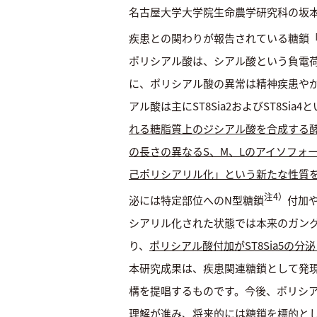
名古屋大学大学院生命農学研究科の坂本
疾患との関わりが報告されている糖鎖
ポリシアル酸は、シアル酸という負電
に、ポリシアル酸の異常は精神疾患や
アル酸は主にST8Sia2およびST8S
れる糖脂質上のジシアル酸を合成する酵素
の長さの異なるS、M、Lのアイソフォー
己ポリシアリル化」という新たな性質
注4）
泌には特定部位へのN型糖鎖
付加
シアリル化された状態では本来のガン
り、
ポリシアル酸付加がST8Sia5の
本研究成果は、疾患関連糖鎖として発
構を提唱するものです。今後、ポリシ
理解が進み、将来的には糖鎖を標的と