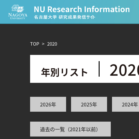
CATEGORY
TOP
>
2
0
2
0
環境学
生物学
農学
化学
2
0
2
年別リスト
人文学
TAG
2026年
2025年
2024年
理学研究科 (220)
工学研究科 (211)
医学系研究
宙地球環境研究所 (63)
未来材料・システム研究所 
ー (24)
環境医学研究所 (23)
進化 (23)
過去の一覧（2021年以前）