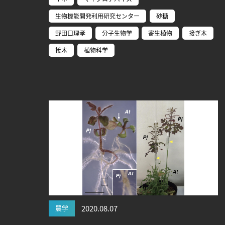
生物機能開発利用研究センター
砂糖
野田口理孝
分子生物学
寄生植物
接ぎ木
接木
植物科学
農学
2020.08.07