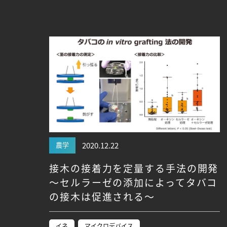
Research VIDEOS
Researchers' VOICE
Links
名古屋大学
名古屋大学基金
研究者総覧
農学
2020.12.22
接木の接着力を定量する手法の開発
～セルラーゼの添加によってタバコ
の接木は促進される～
イネ
マイクロデバイス