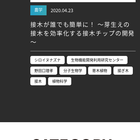
農学
2020.04.23
接木が誰でも簡単に！ ～芽生えの
接木を効率化する接木チップの開発
～
シロイヌナズナ
生物機能開発利用研究センター
野田口理孝
分子生物学
寄木植物
接ぎ木
接木
植物科学