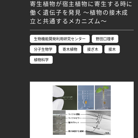
寄生植物が宿主植物に寄生する時に
働く遺伝子を発見 ～植物の接木成
立と共通するメカニズム～
生物機能開発利用研究センター
野田口理孝
分子生物学
寄木植物
接ぎ木
接木
植物科学