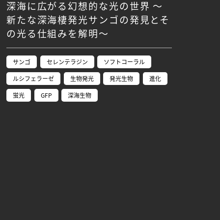
深海に広がる幻想的な光の世界 〜
新たな深海棲発光サンゴの発見とそ
の光る仕組みを解明〜
サンゴ
セレンテラジン
ソフトコーラル
ルシフェラーゼ
生物発光
発光生物
進化
蛍光
GFP
深海生物