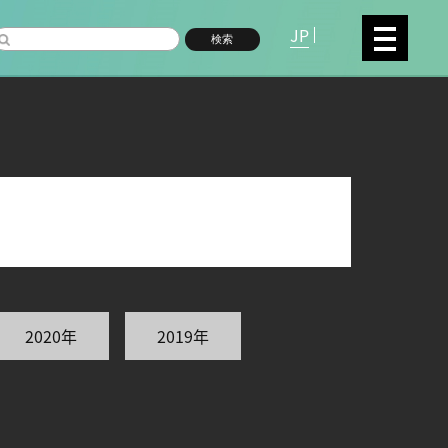
JP
検索
複合領域
数物系科学
2020年
2019年
命分子研究所 (75)
環境学研究科 (66)
宇
高等研究院 (26)
生物機能開発利用研究センタ
シロイヌナズナ (19)
オーロラ (17)