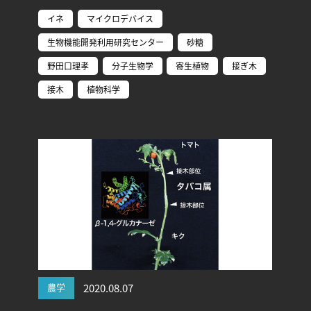
イネ
マイクロデバイス
生物機能開発利用研究センター
砂糖
野田口理孝
分子生物学
寄生植物
接ぎ木
接木
植物科学
農学
2020.08.07