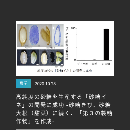
農学
2020.10.28
⾼純度の砂糖を⽣産する「砂糖イ
ネ」の開発に成功 -砂糖きび、砂糖
大根（甜菜）に続く、「第３の製糖
作物」を作成-