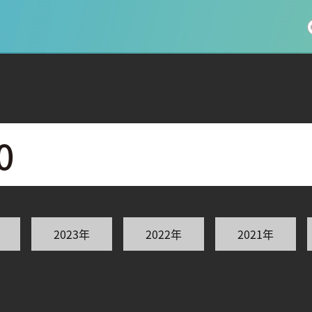
社会科学
総合理工
総合生物
医歯薬学
工学
情報学
0
2023年
2022年
2021年
科 (177)
生命農学研究科 (116)
トランスフォーマティブ生
(61)
情報学研究科 (47)
植物 (33)
機械学習 (31)
未来社会創造機構 (22)
宇宙 (21)
創薬科学研究科 (20)