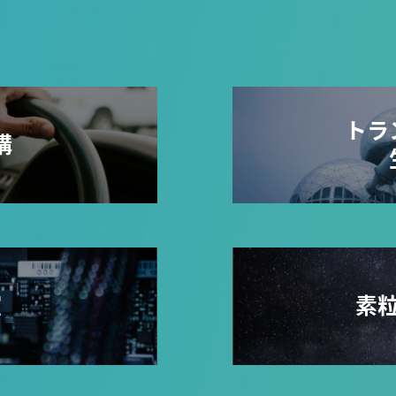
トラ
構
室
素