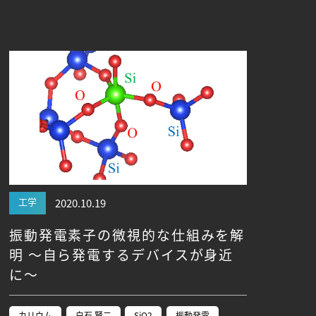
工学
2020.10.19
振動発電素子の微視的な仕組みを解
明 ～自ら発電するデバイスが身近
に～
カリウム
白石 賢二
SiO2
振動発電