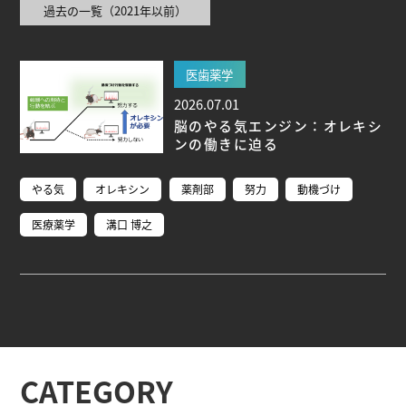
過去の一覧（2021年以前）
ブ生命分子研究所 (75)
環境学研究科 (67)
宇宙地球
環境研究所 (63)
未来材料・システム研究所 (61)
情
報学研究科 (47)
植物 (33)
機械学習 (31)
高等
医歯薬学
研究院 (26)
生物機能開発利用研究センター (24)
環
2026.07.01
境医学研究所 (23)
進化 (23)
未来社会創造機構 (22)
脳のやる気エンジン：オレキシ
宇宙 (21)
創薬科学研究科 (20)
シロイヌナズ
ンの働きに迫る
ナ (19)
オーロラ (17)
やる気
オレキシン
薬剤部
努力
動機づけ
Research VIDEOS
医療薬学
溝口 博之
Researchers' VOICE
Links
名古屋大学
CATEGORY
名古屋大学基金