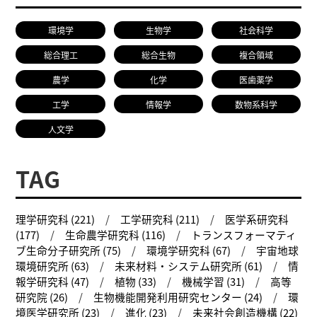
研究者総覧
環境学
生物学
社会科学
総合理工
総合生物
複合領域
農学
化学
医歯薬学
工学
情報学
数物系科学
人文学
TAG
理学研究科 (221)
工学研究科 (211)
医学系研究科
(177)
生命農学研究科 (116)
トランスフォーマティ
ブ生命分子研究所 (75)
環境学研究科 (67)
宇宙地球
環境研究所 (63)
未来材料・システム研究所 (61)
情
報学研究科 (47)
植物 (33)
機械学習 (31)
高等
研究院 (26)
生物機能開発利用研究センター (24)
環
境医学研究所 (23)
進化 (23)
未来社会創造機構 (22)