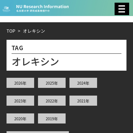
CATEGORY
環境学
生物学
社会科学
TOP
>
オ
レ
キ
シ
ン
総合理工
総合生物
複合領域
TAG
農学
化学
医歯薬学
オ
レ
キ
シ
ン
工学
情報学
数物系科学
2026年
2025年
2024年
人文学
2023年
2022年
2021年
TAG
2020年
2019年
理学研究科 (221)
工学研究科 (211)
医学系研究科
(177)
生命農学研究科 (116)
トランスフォーマティ