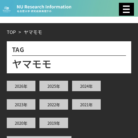
CATEGORY
環境学
生物学
社会科学
TOP
>
ヤ
マ
モ
モ
総合理工
総合生物
複合領域
TAG
農学
化学
医歯薬学
ヤ
マ
モ
モ
工学
情報学
数物系科学
2026年
2025年
2024年
人文学
2023年
2022年
2021年
TAG
2020年
2019年
理学研究科 (221)
工学研究科 (211)
医学系研究科
(177)
生命農学研究科 (116)
トランスフォーマティ