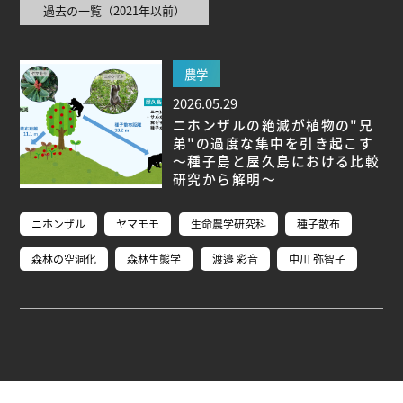
過去の一覧（2021年以前）
ブ生命分子研究所 (75)
環境学研究科 (67)
宇宙地球
環境研究所 (63)
未来材料・システム研究所 (61)
情
報学研究科 (47)
植物 (33)
機械学習 (31)
高等
農学
研究院 (26)
生物機能開発利用研究センター (24)
環
2026.05.29
境医学研究所 (23)
進化 (23)
未来社会創造機構 (22)
ニホンザルの絶滅が植物の"兄
宇宙 (21)
創薬科学研究科 (20)
シロイヌナズ
弟"の過度な集中を引き起こす
ナ (19)
オーロラ (17)
～種子島と屋久島における比較
研究から解明～
Research VIDEOS
ニホンザル
ヤマモモ
生命農学研究科
種子散布
Researchers' VOICE
森林の空洞化
森林生態学
渡邉 彩音
中川 弥智子
Links
名古屋大学
名古屋大学基金