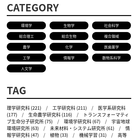
研究者総覧
CATEGORY
環境学
生物学
社会科学
総合理工
総合生物
複合領域
農学
化学
医歯薬学
工学
情報学
数物系科学
人文学
TAG
理学研究科 (221)
工学研究科 (211)
医学系研究科
(177)
生命農学研究科 (116)
トランスフォーマティ
ブ生命分子研究所 (75)
環境学研究科 (67)
宇宙地球
環境研究所 (63)
未来材料・システム研究所 (61)
情
報学研究科 (47)
植物 (33)
機械学習 (31)
高等