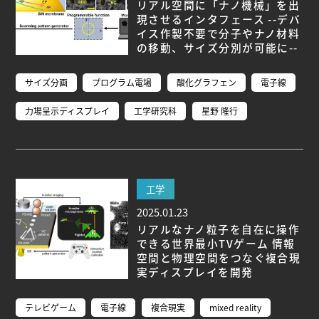
研究者総覧
リアル空間に「ナノ機械」を出
現させるインタフェース --デバ
イス作製不要で分子やナノ材料
の移動、サイズ分別が可能に--
サイズ分画
プログラム電場
酸化グラフェン
電子線
力場呈示ディスプレイ
工学研究科
星野 隆行
工学
2025.01.23
リアルなナノ粒子を自在に操作
できる世界最小TVゲーム 情報
空間と物理空間をつなぐ複合現
実ディスプレイを開発
テレビゲーム
電子線
複合現実
mixed reality