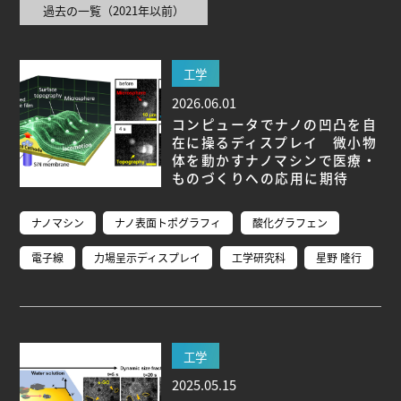
過去の一覧（2021年以前）
ブ生命分子研究所 (75)
環境学研究科 (66)
宇宙地球
環境研究所 (63)
未来材料・システム研究所 (61)
情
報学研究科 (47)
植物 (33)
機械学習 (31)
高等
工学
研究院 (26)
生物機能開発利用研究センター (24)
環
2026.06.01
境医学研究所 (23)
進化 (23)
未来社会創造機構 (22)
コンピュータでナノの凹凸を自
宇宙 (21)
創薬科学研究科 (20)
シロイヌナズ
在に操るディスプレイ 微小物
ナ (19)
オーロラ (17)
体を動かすナノマシンで医療・
ものづくりへの応用に期待
Research VIDEOS
ナノマシン
ナノ表面トポグラフィ
酸化グラフェン
Researchers' VOICE
電子線
力場呈示ディスプレイ
工学研究科
星野 隆行
Links
名古屋大学
工学
名古屋大学基金
2025.05.15