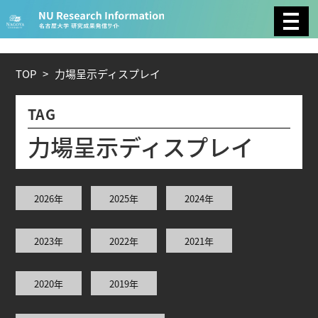
CATEGORY
環境学
生物学
社会科学
TOP
>
力
場
呈
示
デ
ィ
ス
プ
レ
イ
総合理工
総合生物
複合領域
TAG
農学
化学
医歯薬学
力
場
呈
示
デ
ィ
ス
プ
レ
イ
工学
情報学
数物系科学
2026年
2025年
2024年
人文学
2023年
2022年
2021年
TAG
2020年
2019年
理学研究科 (220)
工学研究科 (211)
医学系研究科
(177)
生命農学研究科 (116)
トランスフォーマティ