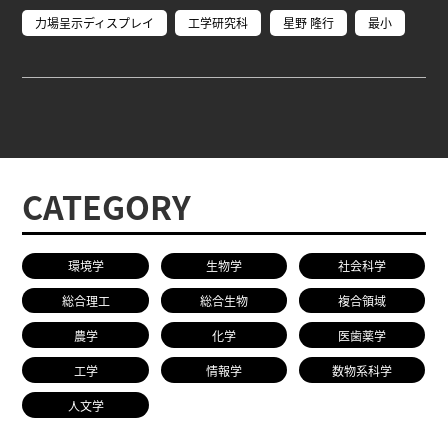
力場呈示ディスプレイ
工学研究科
星野 隆行
最小
CATEGORY
環境学
生物学
社会科学
総合理工
総合生物
複合領域
農学
化学
医歯薬学
工学
情報学
数物系科学
人文学