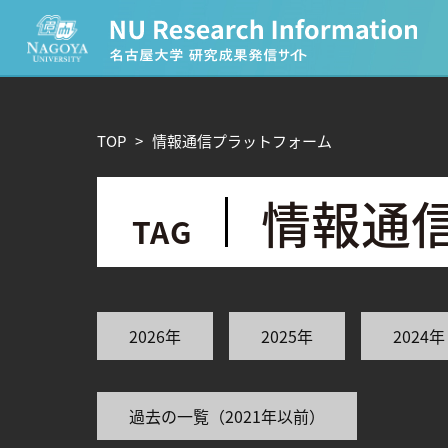
CATEGORY
TOP
>
情
報
通
信
プ
ラ
ッ
ト
フ
ォ
ー
ム
環境学
生物学
農学
化学
情
報
通
TAG
人文学
TAG
2026年
2025年
2024年
理学研究科 (219)
工学研究科 (211)
医学系研究
宙地球環境研究所 (63)
未来材料・システム研究所 
ー (24)
環境医学研究所 (23)
進化 (23)
過去の一覧（2021年以前）