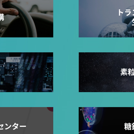
トラ
構
室
素
センター
糖