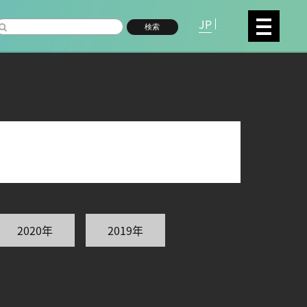
JP
検索
複合領域
数物系科学
2020年
2019年
命分子研究所 (75)
環境学研究科 (66)
宇
高等研究院 (26)
生物機能開発利用研究センタ
シロイヌナズナ (19)
オーロラ (17)