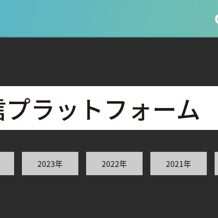
社会科学
総合理工
総合生物
医歯薬学
工学
情報学
信
プ
ラ
ッ
ト
フ
ォ
ー
ム
2023年
2022年
2021年
科 (177)
生命農学研究科 (116)
トランスフォーマティブ生
(61)
情報学研究科 (47)
植物 (33)
機械学習 (31)
未来社会創造機構 (22)
宇宙 (21)
創薬科学研究科 (20)