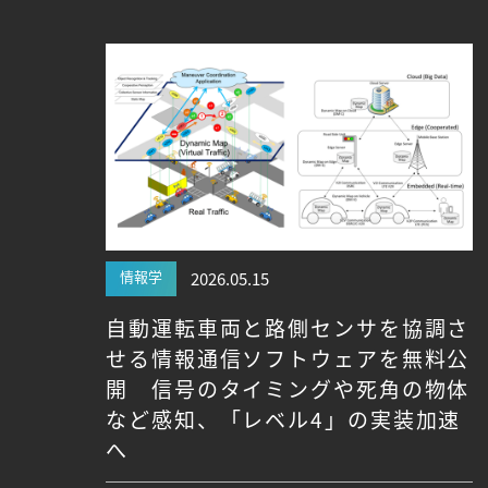
Research VIDEOS
Researchers' VOICE
Links
名古屋大学
名古屋大学基金
研究者総覧
情報学
2026.05.15
自動運転車両と路側センサを協調さ
せる情報通信ソフトウェアを無料公
開 信号のタイミングや死角の物体
など感知、「レベル4」の実装加速
へ