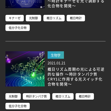
～時計キナーゼを光で調節する
化合物を開発～
キナーゼ
光制御
概日リズム
概日時計
低分子化合物
生物学
2021.01.21
概日リズム周期の光による可逆
的な操作 ～時計タンパク質
CRY1に作用する光スイッチ化
合物を開発～
光制御
時計タンパク質
概日リズム
概日時計
低分子化合物