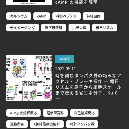
研究者総覧
cAMP の機能を解明
カルシウム
cAMP
神経ペプチド
神経回路
光イメージン グ
医学研究科
小野大輔
概日リズム
生物学
2022.05.11
時を刻むタンパク質の巧みなア
クセル・ブレーキ操作 ― 概日
リズムを原子から細胞スケール
まで伝える省エネ分子、KaiC
―
ATP加水分解反応
理学研究科
自己触媒反応
近藤孝男
X線結晶構造解析
時計タンパク質