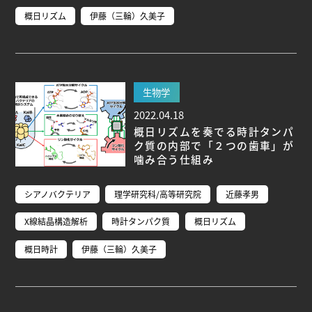
概日リズム
伊藤（三輪）久美子
生物学
2022.04.18
概日リズムを奏でる時計タンパ
ク質の内部で「２つの歯車」が
噛み合う仕組み
シアノバクテリア
理学研究科/高等研究院
近藤孝男
X線結晶構造解析
時計タンパク質
概日リズム
概日時計
伊藤（三輪）久美子