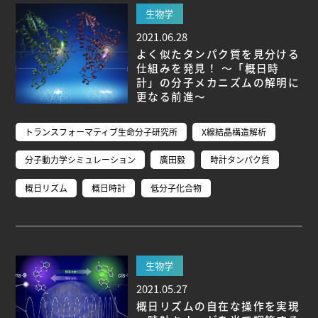
生物学
2021.06.28
よく似たタンパク質を見分ける
仕組みを発見！ ～「概日時
計」の分子メカニズムの解明に
更なる前進～
トランスフォーマティブ生命分子研究所
X線結晶構造解析
分子動力学シミュレーション
廣田毅
時計タンパク質
概日リズム
概日時計
低分子化合物
生物学
2021.05.27
概日リズムの自在な操作を実現