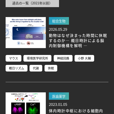
過去の一覧（2021年以前）
ブ生命分子研究所 (75)
環境学研究科 (67)
宇宙地球
環境研究所 (63)
未来材料・システム研究所 (61)
情
報学研究科 (47)
植物 (33)
機械学習 (31)
高等
総合生物
研究院 (26)
生物機能開発利用研究センター (24)
環
2026.05.29
境医学研究所 (23)
進化 (23)
未来社会創造機構 (22)
動物はなぜ決まった時間に休眠
宇宙 (21)
創薬科学研究科 (20)
シロイヌナズ
するのか― 概日時計による脳
ナ (19)
オーロラ (17)
内制御機構を解明 ―
Research VIDEOS
マウス
環境医学研究所
神経回路
小野 大輔
概日リズム
代謝
休眠
Researchers' VOICE
Links
医歯薬学
名古屋大学
2023.01.05
名古屋大学基金
体内時計中枢における細胞内