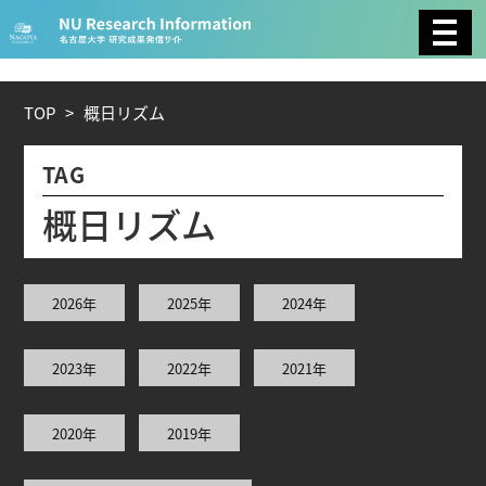
CATEGORY
環境学
生物学
社会科学
TOP
>
概
日
リ
ズ
ム
総合理工
総合生物
複合領域
TAG
農学
化学
医歯薬学
概
日
リ
ズ
ム
工学
情報学
数物系科学
2026年
2025年
2024年
人文学
2023年
2022年
2021年
TAG
2020年
2019年
理学研究科 (221)
工学研究科 (211)
医学系研究科
(177)
生命農学研究科 (116)
トランスフォーマティ