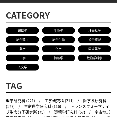
CATEGORY
環境学
生物学
社会科学
総合理工
総合生物
複合領域
農学
化学
医歯薬学
工学
情報学
数物系科学
人文学
TAG
理学研究科 (221)
工学研究科 (211)
医学系研究科
(177)
生命農学研究科 (116)
トランスフォーマティ
ブ生命分子研究所 (75)
環境学研究科 (67)
宇宙地球