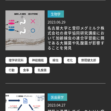
生物学
2023.06.29
名古屋大学と雪印メグミルク株
式会社の産学協同研究講座にお
いて加齢線虫の連合学習能に餌
である大腸菌や乳酸菌が影響す
ることを発見
理学研究科
神経機能
線虫
老化
野間健太郎
行動
食事
乳酸菌
医歯薬学
2023.04.27