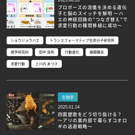
プロポーズの流儀を決める遺伝
子と脳のスイッチを解明 ～ハ
エの神経回路の"つなぎ替え"で
求愛行動の種間移植に成功～
ショウジョウバエ
トランスフォーマティブ生命分子研究所
理学研究科
田中 良弥
行動進化
婚姻贈呈
求愛行動
上川内 あづさ
生物学
2025.01.14
四面楚歌をどう切り抜ける？
～アリの巣内部で暮らすコオロ
ギの逃避戦略～