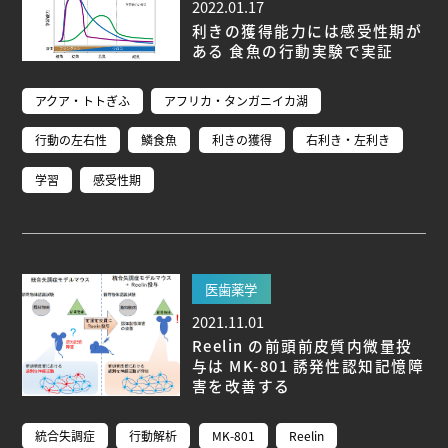
2022.01.17
利きの獲得能力には感受性期が
ある 食魚の行動実験で実証
アクア・トトぎふ
アフリカ・タンガニイカ湖
行動の左右性
鱗食魚
利きの獲得
右利き・左利き
学習
感受性期
医歯薬学
2021.11.01
Reelin の前頭前皮質内微量投
与は MK-801 誘発性認知記憶障
害を改善する
統合失調症
行動解析
MK-801
Reelin