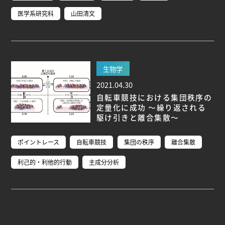
医学系研究科
山田清文
生物学
2021.04.30
自転車競技における集団秩序の
定量化に成功 ～繰り返される
駆け引きと離合集散～
ポイントレース
自転車競技
集団の秩序
離合集散
利己的・利他的行動
主成分分析