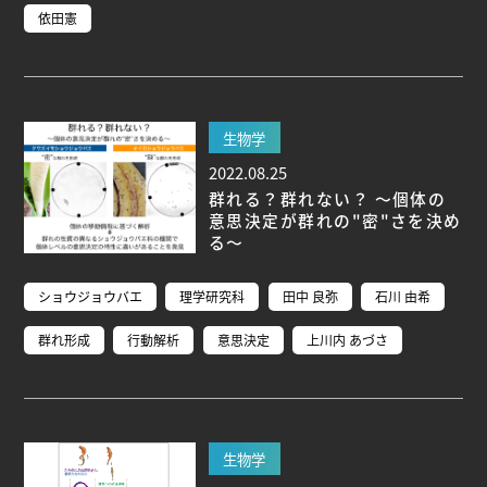
依田憲
生物学
2022.08.25
群れる？群れない？ ～個体の
意思決定が群れの"密"さを決め
る～
ショウジョウバエ
理学研究科
田中 良弥
石川 由希
群れ形成
行動解析
意思決定
上川内 あづさ
生物学