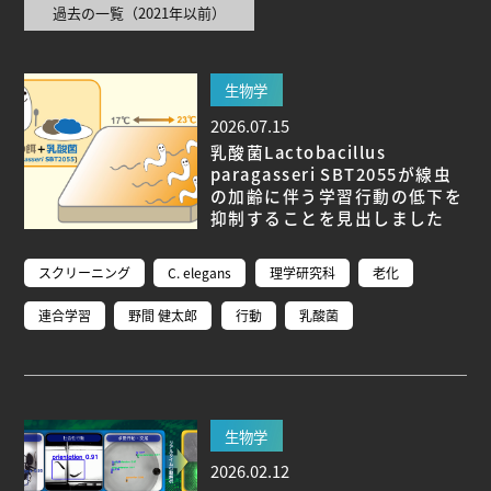
過去の一覧（2021年以前）
ブ生命分子研究所 (75)
環境学研究科 (67)
宇宙地球
環境研究所 (63)
未来材料・システム研究所 (61)
情
報学研究科 (47)
植物 (33)
機械学習 (31)
高等
生物学
研究院 (26)
生物機能開発利用研究センター (24)
環
2026.07.15
境医学研究所 (23)
進化 (23)
未来社会創造機構 (22)
乳酸菌Lactobacillus
宇宙 (21)
創薬科学研究科 (20)
シロイヌナズ
paragasseri SBT2055が線虫
ナ (19)
オーロラ (17)
の加齢に伴う学習行動の低下を
抑制することを見出しました
Research VIDEOS
スクリーニング
C. elegans
理学研究科
老化
Researchers' VOICE
連合学習
野間 健太郎
行動
乳酸菌
Links
名古屋大学
生物学
名古屋大学基金
2026.02.12