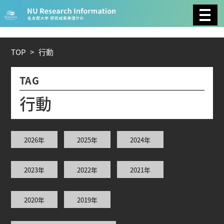
CATEGORY
環境学
生物学
社会科学
TOP
>
行
動
総合理工
総合生物
複合領域
TAG
農学
化学
医歯薬学
行
動
工学
情報学
数物系科学
2026年
2025年
2024年
人文学
2023年
2022年
2021年
TAG
2020年
2019年
理学研究科 (221)
工学研究科 (211)
医学系研究科
(177)
生命農学研究科 (116)
トランスフォーマティ