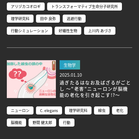
アリヅカコオロギ
トランスフォーマティブ生命分子研究所
理学研究科
田中 良弥
逃避行動
行動シミュレーション
好蟻性生物
上川内 あづさ
生物学
2025.01.10
過ぎたるはなお及ばざるがごと
し ～"老害"ニューロンが脳機
能の老化を引き起こす!?～
ニューロン
C. elegans
理学研究科
線虫
老化
脳機能
野間 健太郎
行動