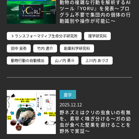
研究者総覧
動物の複雑な行動を解析するAI
ツール『YORU』を発表～プロ
グラム不要で集団内の個体の行
動識別や操作が可能に～
トランスフォーマティブ生命分子研究所
理学研究科
田中 良弥
竹内 遼介
創薬科学研究科
動物行動の自動検出
山ノ内 勇斗
上川内 あづさ
農学
2025.12.12
野ネズミはクリの虫食いの有無
を、素早く嗅ぎ分ける～ガの幼
虫が食べた堅果を避けることを
野外で実証～