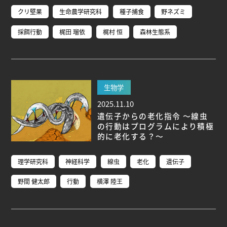
クリ堅果
生命農学研究科
種子捕食
野ネズミ
採餌行動
梶田 瑠依
梶村 恒
森林生態系
生物学
2025.11.10
遺伝子からの老化指令 ～線虫
の行動はプログラムにより積極
的に老化する？～
理学研究科
神経科学
線虫
老化
遺伝子
野間 健太郎
行動
横澤 陸王