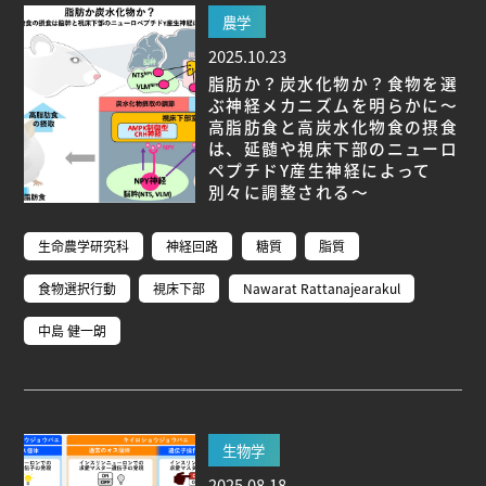
農学
2025.10.23
脂肪か？炭水化物か？食物を選
ぶ神経メカニズムを明らかに～
高脂肪食と高炭水化物食の摂食
は、延髄や視床下部のニューロ
ペプチドY産生神経によって
別々に調整される～
生命農学研究科
神経回路
糖質
脂質
食物選択行動
視床下部
Nawarat Rattanajearakul
中島 健一朗
生物学
2025.08.18