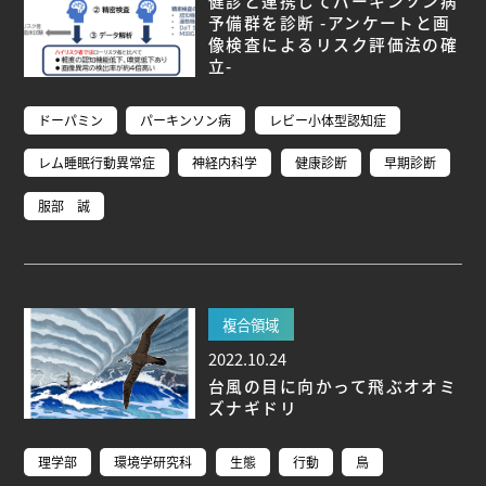
健診と連携してパーキンソン病
予備群を診断 -アンケートと画
像検査によるリスク評価法の確
立-
ドーパミン
パーキンソン病
レビー小体型認知症
レム睡眠行動異常症
神経内科学
健康診断
早期診断
服部 誠
複合領域
2022.10.24
台風の目に向かって飛ぶオオミ
ズナギドリ
理学部
環境学研究科
生態
行動
鳥