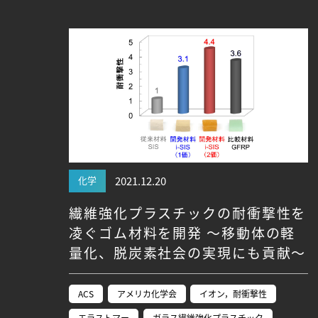
Research VIDEOS
Researchers' VOICE
Links
名古屋大学
名古屋大学基金
研究者総覧
化学
2021.12.20
繊維強化プラスチックの耐衝撃性を
凌ぐゴム材料を開発 ～移動体の軽
量化、脱炭素社会の実現にも貢献～
ACS
アメリカ化学会
イオン，耐衝撃性
エラストマー
ガラス繊維強化プラスチック