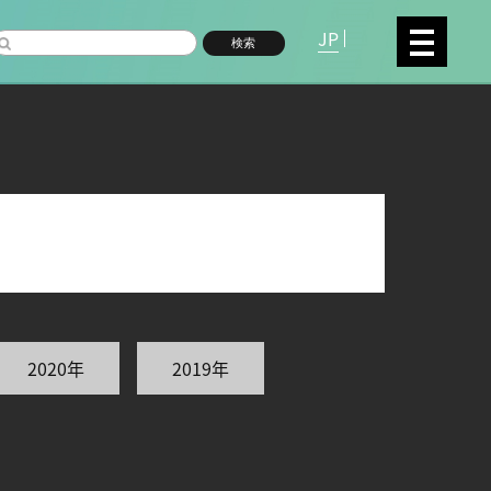
JP
検索
複合領域
数物系科学
2020年
2019年
命分子研究所 (75)
環境学研究科 (67)
宇
高等研究院 (26)
生物機能開発利用研究センタ
シロイヌナズナ (19)
オーロラ (17)