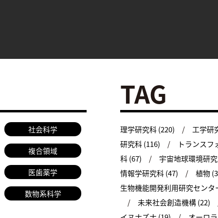
TAG
社会科学
理学研究科 (220)
工学研究科
研究科 (116)
トランスフォ
複合領域
科 (67)
宇宙地球環境研究所 
医歯薬学
情報学研究科 (47)
植物 (3
生物機能開発利用研究センター 
数物系科学
未来社会創造機構 (22)
イヌナズナ (19)
オーロラ (