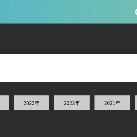
社会科学
総合理工
総合生物
医歯薬学
工学
情報学
2023年
2022年
2021年
科 (177)
生命農学研究科 (116)
トランスフォーマティブ生
(61)
情報学研究科 (47)
植物 (33)
機械学習 (31)
未来社会創造機構 (22)
宇宙 (21)
創薬科学研究科 (20)