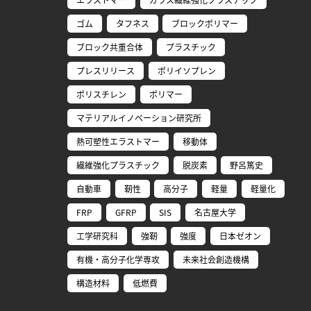
ゴム
タフネス
ブロックポリマー
ブロック共重合体
プラスチック
プレスリリース
ポリイソプレン
ポリスチレン
ポリマー
マテリアルイノベーション研究所
熱可塑性エラストマー
移動体
繊維強化プラスチック
脱炭素
野呂篤史
自動車
靭性
高分子
軽量
軽量化
FRP
GFRP
SIS
名古屋大学
工学研究科
強靭
強度
日本ゼオン
有機・高分子化学専攻
未来社会創造機構
構造材料
低燃費