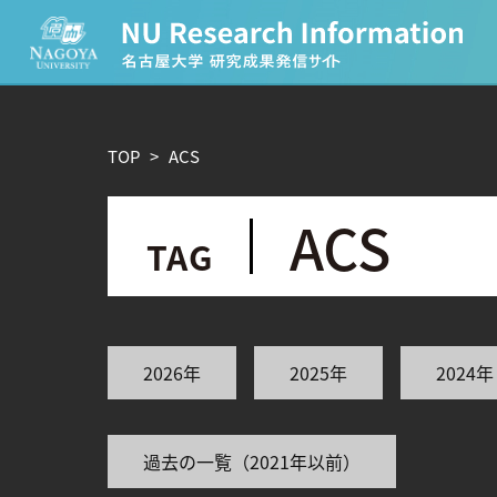
CATEGORY
TOP
>
A
C
S
環境学
生物学
農学
化学
A
C
S
TAG
人文学
TAG
2026年
2025年
2024年
理学研究科 (220)
工学研究科 (211)
医学系研究
宙地球環境研究所 (63)
未来材料・システム研究所 
ー (24)
環境医学研究所 (23)
進化 (23)
過去の一覧（2021年以前）