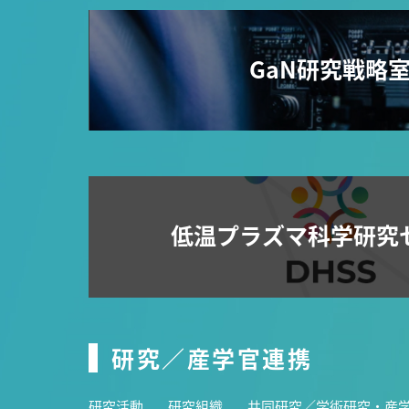
GaN研究戦略
低温プラズマ科学研究
研究／産学官連携
研究活動
研究組織
共同研究／学術研究・産