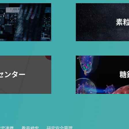
室
素
センター
糖
学官連携
教員検索
研究安全管理