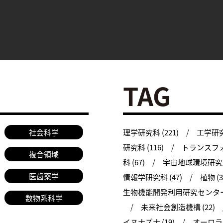
TAG
社会科学
理学研究科 (221)
工学研究科
研究科 (116)
トランスフォ
複合領域
科 (67)
宇宙地球環境研究所 
医歯薬学
情報学研究科 (47)
植物 (3
生物機能開発利用研究センター 
数物系科学
未来社会創造機構 (22)
イヌナズナ (19)
オーロラ (