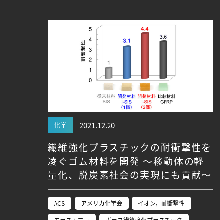
Research VIDEOS
Researchers' VOICE
Links
名古屋大学
名古屋大学基金
研究者総覧
化学
2021.12.20
繊維強化プラスチックの耐衝撃性を
凌ぐゴム材料を開発 ～移動体の軽
量化、脱炭素社会の実現にも貢献～
ACS
アメリカ化学会
イオン，耐衝撃性
エラストマー
ガラス繊維強化プラスチック