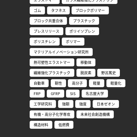
ゴム
タフネス
ブロックポリマー
ブロック共重合体
プラスチック
プレスリリース
ポリイソプレン
ポリスチレン
ポリマー
マテリアルイノベーション研究所
熱可塑性エラストマー
移動体
繊維強化プラスチック
脱炭素
野呂篤史
自動車
靭性
高分子
軽量
軽量化
FRP
GFRP
SIS
名古屋大学
工学研究科
強靭
強度
日本ゼオン
有機・高分子化学専攻
未来社会創造機構
構造材料
低燃費