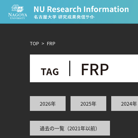
CATEGORY
TOP
>
F
R
P
環境学
生物学
農学
化学
F
R
P
TAG
人文学
TAG
2026年
2025年
2024年
理学研究科 (221)
工学研究科 (211)
医学系研究
宙地球環境研究所 (63)
未来材料・システム研究所 
ー (24)
環境医学研究所 (23)
進化 (23)
過去の一覧（2021年以前）