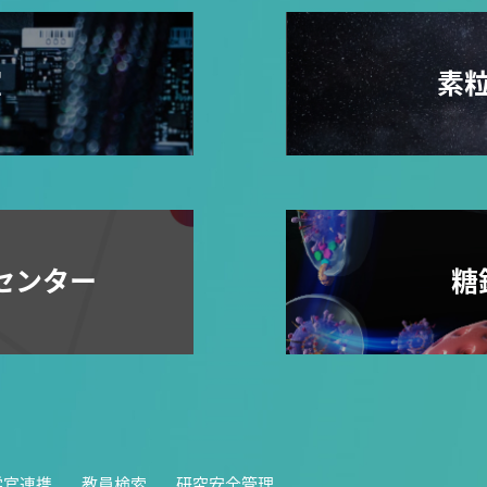
室
素
センター
糖
学官連携
教員検索
研究安全管理