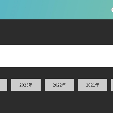
社会科学
総合理工
総合生物
医歯薬学
工学
情報学
2023年
2022年
2021年
科 (177)
生命農学研究科 (116)
トランスフォーマティブ生
(61)
情報学研究科 (47)
植物 (33)
機械学習 (31)
未来社会創造機構 (22)
宇宙 (21)
創薬科学研究科 (20)