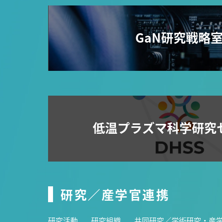
GaN研究戦略
低温プラズマ科学研究
研究／産学官連携
研究活動
研究組織
共同研究／学術研究・産