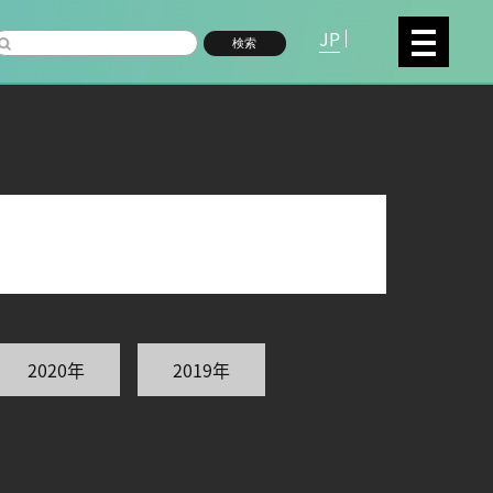
JP
検索
複合領域
数物系科学
2020年
2019年
命分子研究所 (75)
環境学研究科 (67)
宇
高等研究院 (26)
生物機能開発利用研究センタ
シロイヌナズナ (19)
オーロラ (17)