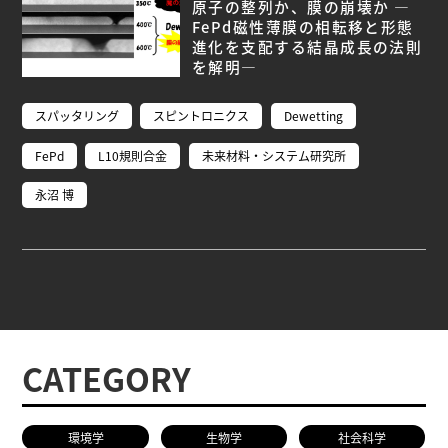
研究者総覧
原子の整列か、膜の崩壊か ―
FePd磁性薄膜の相転移と形態
進化を支配する結晶成長の法則
を解明―
スパッタリング
スピントロニクス
Dewetting
FePd
L10規則合金
未来材料・システム研究所
永沼 博
CATEGORY
環境学
生物学
社会科学