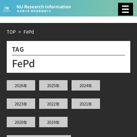
CATEGORY
環境学
生物学
社会科学
TOP
>
F
e
P
d
総合理工
総合生物
複合領域
TAG
農学
化学
医歯薬学
F
e
P
d
工学
情報学
数物系科学
2026年
2025年
2024年
人文学
2023年
2022年
2021年
TAG
2020年
2019年
理学研究科 (221)
工学研究科 (211)
医学系研究科
(177)
生命農学研究科 (116)
トランスフォーマティ