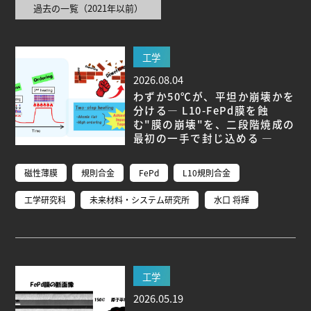
過去の一覧（2021年以前）
ブ生命分子研究所 (75)
環境学研究科 (67)
宇宙地球
環境研究所 (63)
未来材料・システム研究所 (61)
情
報学研究科 (47)
植物 (33)
機械学習 (31)
高等
工学
研究院 (26)
生物機能開発利用研究センター (24)
環
2026.08.04
境医学研究所 (23)
進化 (23)
未来社会創造機構 (22)
わずか50℃が、平坦か崩壊かを
宇宙 (21)
創薬科学研究科 (20)
シロイヌナズ
分ける― L10-FePd膜を蝕
ナ (19)
オーロラ (17)
む"膜の崩壊"を、二段階焼成の
最初の一手で封じ込める ―
Research VIDEOS
磁性薄膜
規則合金
FePd
L10規則合金
Researchers' VOICE
工学研究科
未来材料・システム研究所
水口 将輝
Links
名古屋大学
工学
名古屋大学基金
2026.05.19