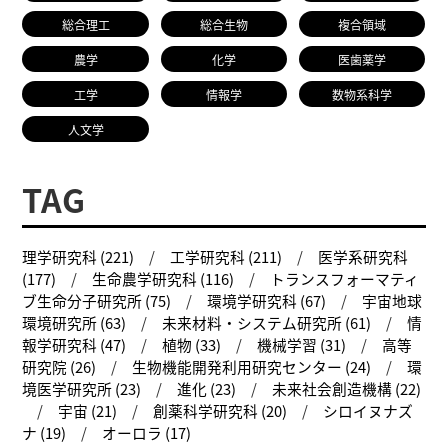
総合理工
総合生物
複合領域
農学
化学
医歯薬学
工学
情報学
数物系科学
人文学
TAG
理学研究科 (221)
工学研究科 (211)
医学系研究科
(177)
生命農学研究科 (116)
トランスフォーマティ
ブ生命分子研究所 (75)
環境学研究科 (67)
宇宙地球
環境研究所 (63)
未来材料・システム研究所 (61)
情
報学研究科 (47)
植物 (33)
機械学習 (31)
高等
研究院 (26)
生物機能開発利用研究センター (24)
環
境医学研究所 (23)
進化 (23)
未来社会創造機構 (22)
宇宙 (21)
創薬科学研究科 (20)
シロイヌナズ
ナ (19)
オーロラ (17)