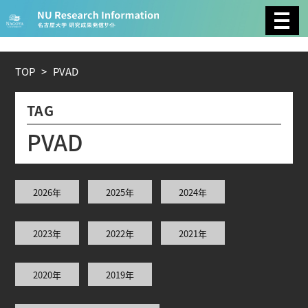
CATEGORY
環境学
生物学
社会科学
TOP
>
P
V
A
D
総合理工
総合生物
複合領域
TAG
農学
化学
医歯薬学
P
V
A
D
工学
情報学
数物系科学
2026年
2025年
2024年
人文学
2023年
2022年
2021年
TAG
2020年
2019年
理学研究科 (221)
工学研究科 (211)
医学系研究科
(177)
生命農学研究科 (116)
トランスフォーマティ