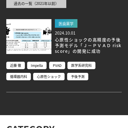
過去の一覧（2021年以前）
ブ生命分子研究所 (75)
環境学研究科 (67)
宇宙地球
環境研究所 (63)
未来材料・システム研究所 (61)
情
報学研究科 (47)
植物 (33)
機械学習 (31)
高等
医歯薬学
研究院 (26)
生物機能開発利用研究センター (24)
環
2024.10.01
境医学研究所 (23)
進化 (23)
未来社会創造機構 (22)
心原性ショックの高精度の予後
宇宙 (21)
創薬科学研究科 (20)
シロイヌナズ
予測モデル「Ｊ－ＰＶＡＤ risk
ナ (19)
オーロラ (17)
score」の開発に成功
Research VIDEOS
近藤 徹
Impella
PVAD
医学系研究科
循環器内科
心原性ショック
予後予測
Researchers' VOICE
Links
名古屋大学
名古屋大学基金