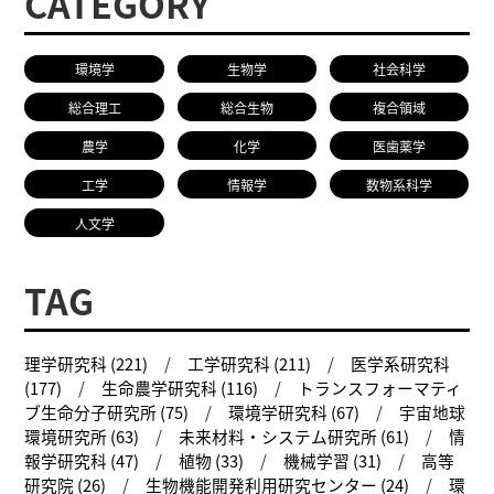
CATEGORY
研究者総覧
環境学
生物学
社会科学
総合理工
総合生物
複合領域
農学
化学
医歯薬学
工学
情報学
数物系科学
人文学
TAG
理学研究科 (221)
工学研究科 (211)
医学系研究科
(177)
生命農学研究科 (116)
トランスフォーマティ
ブ生命分子研究所 (75)
環境学研究科 (67)
宇宙地球
環境研究所 (63)
未来材料・システム研究所 (61)
情
報学研究科 (47)
植物 (33)
機械学習 (31)
高等
研究院 (26)
生物機能開発利用研究センター (24)
環