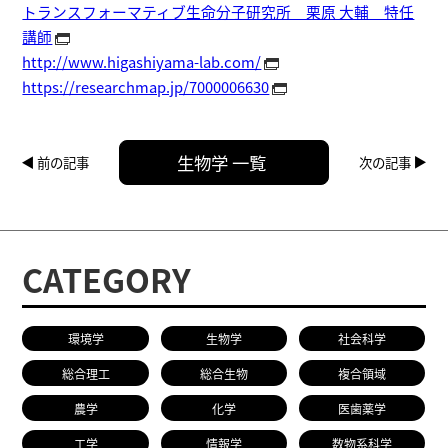
トランスフォーマティブ生命分子研究所 栗原 大輔 特任
講師
http://www.higashiyama-lab.com/
https://researchmap.jp/7000006630
生物学 一覧
前の記事
次の記事
CATEGORY
環境学
生物学
社会科学
総合理工
総合生物
複合領域
農学
化学
医歯薬学
工学
情報学
数物系科学