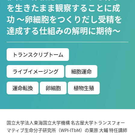
学研究科 (67)
宇宙地球環境研究所 (63)
未来材料・シ
を生きたまま観察することに成
(61)
情報学研究科 (47)
植物 (33)
機械学習 (31)
功 ～卵細胞をつくりだし受精を
院 (26)
生物機能開発利用研究センター (24)
環境医学研
達成する仕組みの解明に期待～
進化 (23)
未来社会創造機構 (22)
宇宙 (21)
科 (20)
シロイヌナズナ (19)
オーロラ (17)
Research VIDEOS
トランスクリプトーム
Researchers' VOICE
ライブイメージング
細胞運命
運命転換
卵細胞
植物生殖
Links
名古屋大学
名古屋大学基金
研究者総覧
国立大学法人東海国立大学機構 名古屋大学トランスフォー
マティブ生命分子研究所（WPI-ITbM）の栗原 大輔 特任講師