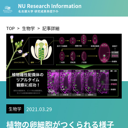
CATEGORY
環境学
生物学
社会科学
TOP
>
生物学
> 記事詳細
総合理工
総合生物
複合領域
農学
化学
医歯薬学
工学
情報学
数物系科学
人文学
TAG
2021.03.29
生物学
理学研究科 (221)
工学研究科 (211)
医学系研究科 (177
植物の卵細胞がつくられる様子
学研究科 (116)
トランスフォーマティブ生命分子研究所 (75