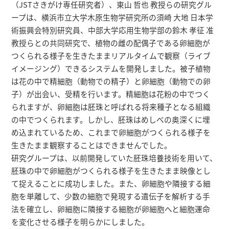
（JSTさきがけ専任研究者）、東山 哲也 教授らの研究グル
ープは、横浜市立大学木原生物学研究所の須崎 大地 日本学
術振興会特別研究員、中部大学応用生物学部の鈴木 孝征 准
教授らとの共同研究で、植物の雌の配偶子である卵細胞が
つくられる様子を生きたままリアルタイムで観察（ライブ
イメージング）できるシステムを開発しました。被子植物
は花の中で精細胞（動物での精子）と卵細胞（動物での卵
子）が出会い、受精を行います。精細胞は花粉の中でつく
られますが、卵細胞は胚珠と呼ばれる将来種子となる組織
の中でつくられます。しかし、胚珠はめしべの奥深くに埋
め込まれているため、これまで卵細胞がつくられる様子を
生きたまま観察することはできませんでした。
研究グループは、以前開発していた胚珠培養技術を用いて、
胚珠の中で卵細胞がつくられる様子を生きたまま映像とし
て捉えることに成功しました。また、卵細胞や隣接する細
胞を単離して、少数の細胞で発現する遺伝子を解析する手
法を確立し、卵細胞に隣接する細胞が卵細胞へと細胞運命
を変化させる様子を明らかにしました。