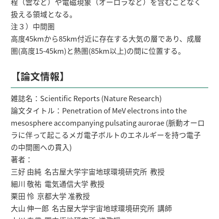
程（雲など）や電磁現象（オーロラなど）を含むことなく
扱える領域となる。
注３）中間圏
高度45kmから85km付近に存在する大気の層であり、成層
圏(高度15-45km)と熱圏(85km以上)の間に位置する。
【論文情報】
雑誌名：Scientific Reports (Nature Research)
論文タイトル：Penetration of MeV electrons into the
mesosphere accompanying pulsating aurorae (脈動オーロ
ラに伴って起こるメガ電子ボルトのエネルギーを持つ電子
の中間圏への貫入)
著者：
三好 由純 名古屋大学宇宙地球環境研究所 教授
細川 敬祐 電気通信大学 教授
栗田 怜 京都大学 准教授
大山 伸一郎 名古屋大学宇宙地球環境研究所 講師