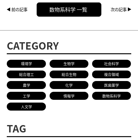
数物系科学 一覧
前の記事
次の記事
CATEGORY
環境学
生物学
社会科学
総合理工
総合生物
複合領域
農学
化学
医歯薬学
工学
情報学
数物系科学
人文学
TAG