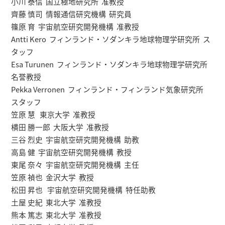
小川 泰信 国立極地研究所 准教授
齊藤 慎司 情報通信研究機構 研究員
篠原 育 宇宙航空研究開発機構 准教授
Antti Kero フィンランド・ソダンキラ地球物理学研究所 ス
タッフ
Esa Turunen フィンランド・ソダンキラ地球物理学研究所
名誉教授
Pekka Verronen フィンランド・フィンランド気象研究所
スタッフ
笠原 慧 東京大学 准教授
横田 勝一郎 大阪大学 准教授
三谷 烈史 宇宙航空研究開発機構 助教
高島 健 宇宙航空研究開発機構 教授
東尾 奈々 宇宙航空研究開発機構 主任
笠原 禎也 金沢大学 教授
松田 昇也 宇宙航空研究開発機構 特任助教
土屋 史紀 東北大学 准教授
熊本 篤志 東北大学 准教授