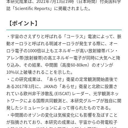
本研究成果は、2021年7月13日19時（日本時間）付英国科学
誌「Scientific Reports」に掲載されました。
【ポイント】
・宇宙のさえずりと呼ばれる「コーラス」電波によって、脈
動オーロラと呼ばれる明滅オーロラが発生する際に、オー
ロラ電子の1000倍以上もエネルギーが高い放射線帯バン・
アレン帯(放射線帯)の高エネルギー電子が同時に大気へと降
り込み、その結果、中間圏（高度60-80km）のオゾンが
10%以上破壊されることを示した。
・この研究成果は、「あらせ」衛星の定常観測開始直後で
ある2017年3月に、JAXAの「あらせ」衛星と北欧に設置さ
れている欧州非干渉散乱 (EISCAT) レーダー、光学観測ネッ
トワークによる国際共同観測と、本研究グループが独自に開
発したシミュレーションによって得られたものである。
・中間圏のオゾンの変化は気候変化にも影響を及ぼすこと
が指摘されており、本研究の成果は、宇宙からの荷電粒子