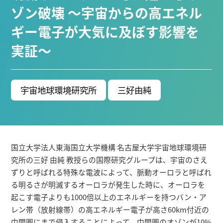
ブ生命分子研究所 (75)
環境学研究科 (67)
宇宙地球
ゾン破壊 ～宇宙からの高エネル
環境研究所 (63)
未来材料・システム研究所 (61)
情
ギー電子が大気に及ぼす影響を
報学研究科 (47)
植物 (33)
機械学習 (31)
高等
実証～
研究院 (26)
生物機能開発利用研究センター (24)
環
境医学研究所 (23)
進化 (23)
未来社会創造機構 (22)
宇宙 (21)
創薬科学研究科 (20)
シロイヌナズ
ナ (19)
オーロラ (17)
宇宙地球環境研究所
三好由純
Research VIDEOS
Researchers' VOICE
国立大学法人東海国立大学機構 名古屋大学宇宙地球環境研
究所の三好 由純 教授らの国際研究グループは、宇宙のさえ
Links
ずりと呼ばれる特殊な電波によって、脈動オーロラと呼ばれ
る明るさが明滅するオーロラが発生した時に、オーロラを
名古屋大学
起こす電子よりも1000倍以上のエネルギーを持つバン・ア
レン帯（放射線帯）の高エネルギー電子が高さ60km付近の
名古屋大学基金
中間圏にまで侵入することによって、中間圏のオゾンが10%