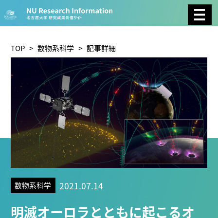
CATEGORY
環境学
生物学
社会科学
TOP
>
数物系科学
> 記事詳細
総合理工
総合生物
複合領域
農学
化学
医歯薬学
工学
情報学
数物系科学
人文学
TAG
2021.07.14
数物系科学
理学研究科 (221)
工学研究科 (211)
医学系研究科
明滅オーロラとともに起こるオ
(177)
生命農学研究科 (116)
トランスフォーマティ