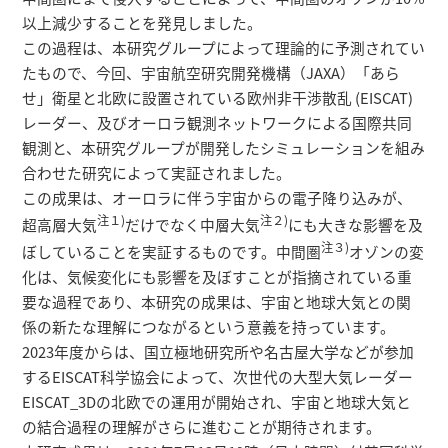
研究者総覧
以上減少することを発見しました。
この過程は、本研究グループによって理論的に予測されてい
たもので、今回、宇宙航空研究開発機構（JAXA）「あら
せ」衛星と北欧に設置されている欧州非干渉散乱 (EISCAT)
レーダー、及びオーロラ観測ネットワークによる国際共同
観測と、本研究グループが開発したシミュレーションを組み
合わせた研究によって実証されました。
この成果は、オーロラに伴う宇宙からの電子降り込みが、
注１)
注２)
超高層大気
だけでなく中層大気
にも大きな影響を及
注３)
ぼしていることを実証するものです。中間圏
オゾンの変
化は、気候変化にも影響を及ぼすことが指摘されている重
要な過程であり、本研究の成果は、宇宙と地球大気との関
係の新たな理解につながるという意義を持っています。
2023年度からは、国立極地研究所や名古屋大学などが参加
するEISCAT科学協会によって、次世代の大型大気レーダー
EISCAT_3Dの北欧での運用が開始され、宇宙と地球大気と
の結合過程の理解がさらに進むことが期待されます。