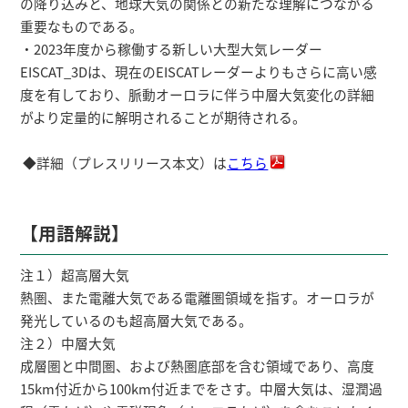
の降り込みと、地球大気の関係との新たな理解につながる
重要なものである。
・2023年度から稼働する新しい大型大気レーダー
EISCAT_3Dは、現在のEISCATレーダーよりもさらに高い感
度を有しており、脈動オーロラに伴う中層大気変化の詳細
がより定量的に解明されることが期待される。
◆詳細（プレスリリース本文）は
こちら
【用語解説】
注１）超高層大気
熱圏、また電離大気である電離圏領域を指す。オーロラが
発光しているのも超高層大気である。
注２）中層大気
成層圏と中間圏、および熱圏底部を含む領域であり、高度
15km付近から100km付近までをさす。中層大気は、湿潤過