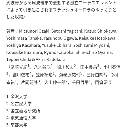
周波帯から高周波帯まで変動する孤立コーラスエレメント
によって引き起こされるフラッシュオーロラのゆっくりと
した収縮）
著者：Mitsunori Ozaki, Satoshi Yagitani, Kazuo Shiokawa,
Yoshimasa Tanaka, Yasunobu Ogawa, Keisuke Hosokawa,
Yoshiya Kasahara, Yusuke Ebihara, Yoshizumi Miyoshi,
Kousuke Imamura, Ryuho Kataoka, Shin-ichiro Oyama,
Teppei Chida & Akira Kadokura
1
1
2
3
（尾﨑光紀
，八木谷聡
，塩川和夫
，田中良昌
，小川泰信
3
4
1
5
2
，細川敬祐
，笠原禎也
，海老原祐輔
，三好由純
，今村
1
3
2
1
3
幸祐
，片岡龍峰
，大山伸一郎
，千田哲平
，門倉昭
）
1. 金沢大学
2. 名古屋大学
3. 国立極地研究所
4. 電気通信大学
5. 京都大学