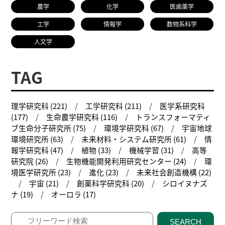
農学
化学
医歯薬学
工学
情報学
数物系科学
人文学
TAG
理学研究科 (221)
工学研究科 (211)
医学系研究科
(177)
生命農学研究科 (116)
トランスフォーマティ
ブ生命分子研究所 (75)
環境学研究科 (67)
宇宙地球
環境研究所 (63)
未来材料・システム研究所 (61)
情
報学研究科 (47)
植物 (33)
機械学習 (31)
高等
研究院 (26)
生物機能開発利用研究センター (24)
環
境医学研究所 (23)
進化 (23)
未来社会創造機構 (22)
宇宙 (21)
創薬科学研究科 (20)
シロイヌナズ
ナ (19)
オーロラ (17)
SEARCH