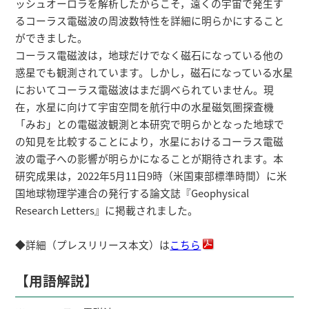
ッシュオーロラを解析したからこそ，遠くの宇宙で発生す
るコーラス電磁波の周波数特性を詳細に明らかにすること
ができました。
コーラス電磁波は，地球だけでなく磁石になっている他の
惑星でも観測されています。しかし，磁石になっている水星
においてコーラス電磁波はまだ調べられていません。現
在，水星に向けて宇宙空間を航行中の水星磁気圏探査機
「みお」との電磁波観測と本研究で明らかとなった地球で
の知見を比較することにより，水星におけるコーラス電磁
波の電子への影響が明らかになることが期待されます。本
研究成果は，2022年5月11日9時（米国東部標準時間）に米
国地球物理学連合の発行する論文誌『Geophysical
Research Letters』に掲載されました。
◆詳細（プレスリリース本文）は
こちら
【用語解説】