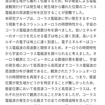
波は発生域から離れて伝搬するため，科学衛星による電磁
波観測だけでは発生域と発生域から離れた位置のコーラス
電磁波の周波数分布を区別することが困難でした。
本研究グループは，コーラス電磁波に伴い発生するオーロ
ラ現象であるフラッシュオーロラの時間特性から，宇宙の
コーラス電磁波の周波数分布を調べました。低いエネルギ
ーのオーロラを光らせる電子は地上に遅く到達，高いエネ
ルギーの電子は地上に速く到達し，電子エネルギーはコー
ラス電磁波の周波数と関係するため，オーロラの時間特性
から宇宙のコーラス電磁波を調べられると考えました。オ
ーロラ観測とコンピュータによる数値計算を駆使し，宇宙
の発生域において低周波から高周波までコーラス電磁波の
周波数分布が連続であると，観測されたフラッシュオーロ
ラの時間特性を再現することができました。つまり，衛星
位置が発生域かどうかを特定することが難しかったため，
衛星位置において低周波コーラスと高周波コーラスは，そ
れぞれ分かれて観測されることがありましたが，コーラス
電磁波の発生から伝搬までの全ての物理過程を含んだフラ