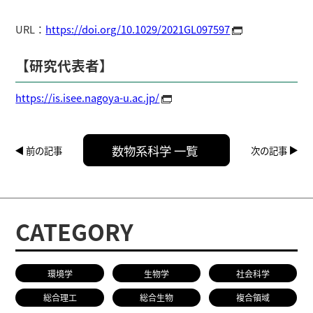
URL：
https://doi.org/10.1029/2021GL097597
【研究代表者】
https://is.isee.nagoya-u.ac.jp/
数物系科学 一覧
前の記事
次の記事
CATEGORY
環境学
生物学
社会科学
総合理工
総合生物
複合領域