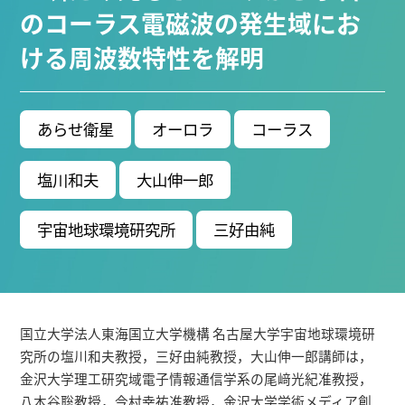
ブ生命分子研究所 (75)
環境学研究科 (67)
宇宙地球
のコーラス電磁波の発生域にお
環境研究所 (63)
未来材料・システム研究所 (61)
情
ける周波数特性を解明
報学研究科 (47)
植物 (33)
機械学習 (31)
高等
研究院 (26)
生物機能開発利用研究センター (24)
環
境医学研究所 (23)
進化 (23)
未来社会創造機構 (22)
あらせ衛星
オーロラ
コーラス
宇宙 (21)
創薬科学研究科 (20)
シロイヌナズ
ナ (19)
オーロラ (17)
塩川和夫
大山伸一郎
Research VIDEOS
宇宙地球環境研究所
三好由純
Researchers' VOICE
Links
国立大学法人東海国立大学機構 名古屋大学宇宙地球環境研
名古屋大学
究所の塩川和夫教授，三好由純教授，大山伸一郎講師は，
金沢大学理工研究域電子情報通信学系の尾﨑光紀准教授，
名古屋大学基金
八木谷聡教授，今村幸祐准教授，金沢大学学術メディア創