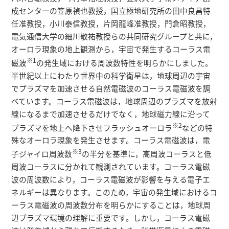
研究者総覧
成センターの笠原禎也教授，国立極地研究所の田中良昌特
任准教授，小川泰信教授，片岡龍峰准教授，門倉昭教授，
電気通信大学の細川敬祐教授らの共同研究グループと共に，
オーロラ現象の地上観測から，宇宙で発生するコーラス電
※1
磁波
の発生域における周波数特性を明らかにしました。
半世紀以上にわたり世界中の科学衛星は，地球周辺の宇宙
でプラズマを加速させる自然電磁波のコーラス電磁波を調
べています。コーラス電磁波は，地球周辺のプラズマを放射
線になるまで加速させるだけでなく，地球磁力線に沿って
※2
プラズマを地上へ降下させフラッシュオーロラ
などの特
殊なオーロラ現象を発生させます。コーラス電磁波は，電
※3
子ジャイロ周波数
の半分を基準に，高周波コーラスと低
周波コーラスに分かれて観測されています。コーラス電磁
波の周波数により，コーラス電磁波が影響を与える電子エ
ネルギーは異なります。このため，宇宙の発生域におけるコ
ーラス電磁波の周波数分布を明らかにすることは，地球周
辺プラズマ環境の理解に重要です。しかし，コーラス電磁