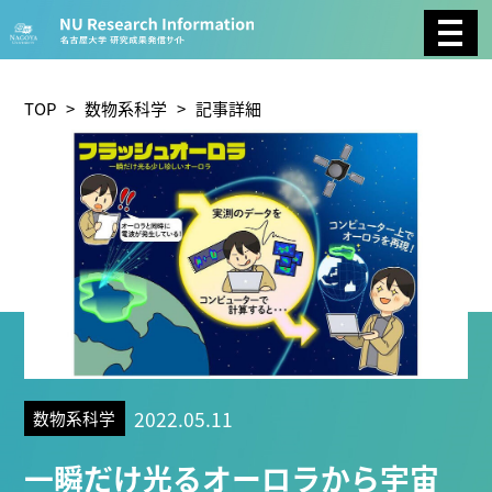
CATEGORY
環境学
生物学
社会科学
TOP
>
数物系科学
> 記事詳細
総合理工
総合生物
複合領域
農学
化学
医歯薬学
工学
情報学
数物系科学
人文学
TAG
2022.05.11
数物系科学
理学研究科 (221)
工学研究科 (211)
医学系研究科
一瞬だけ光るオーロラから宇宙
(177)
生命農学研究科 (116)
トランスフォーマティ