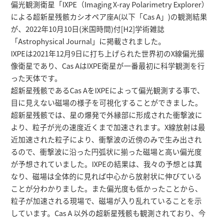
研究者総覧
偏光観測衛星「IXPE（Imaging X-ray Polarimetry Explorer）
による超新星残骸カシオペア座A(以下「Cas A」)の観測結果
が、2022年10月10日(米国時間)付[H2]学術雑誌
「Astrophysical Journal」に掲載されました。
IXPEは2021年12月9日に打ち上げられた世界初のX線偏光撮
像衛星であり、Cas AはIXPE衛星が一番最初に科学観測を行
った天体です。
超新星残骸であるCas AをIXPEによって偏光観測する事で、
目に見えない磁場の様子を可視化することができました。
超新星残骸では、星の爆発で外縁部に形成された衝撃波に
より、粒子が光の速度近くまで加速されます。X線放射は最
近加速された粒子により、衝撃波の近傍のみで生み出され
るので、衝撃波に沿った円弧状に揃った磁場と高い偏光度
が予想されていました。IXPEの結果は、我々の予想とは異
なり、磁場は全体的に見れば中心から放射状に伸びている
ことが分わかりました。また偏光度も低かったことから、
粒子が加速される現場で、磁場が入り乱れていることを示
しています。Cas A 以外の超新星残骸も観測されており、今