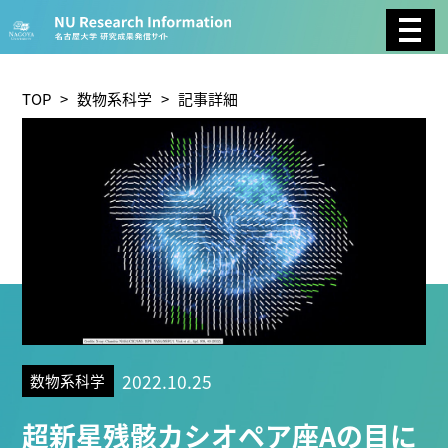
CATEGORY
環境学
生物学
社会科学
TOP
>
数物系科学
> 記事詳細
総合理工
総合生物
複合領域
農学
化学
医歯薬学
工学
情報学
数物系科学
人文学
TAG
2022.10.25
数物系科学
理学研究科 (219)
工学研究科 (208)
医学系研究科
超新星残骸カシオペア座Aの目に
(175)
生命農学研究科 (116)
トランスフォーマティ