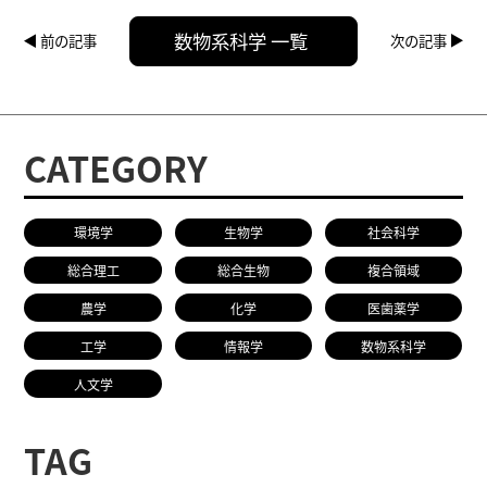
数物系科学 一覧
前の記事
次の記事
CATEGORY
環境学
生物学
社会科学
総合理工
総合生物
複合領域
農学
化学
医歯薬学
工学
情報学
数物系科学
人文学
TAG