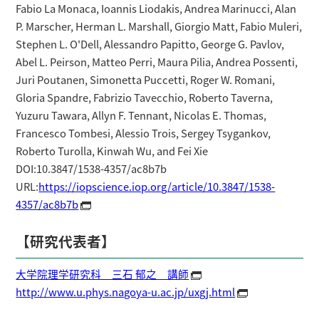
Fabio La Monaca, Ioannis Liodakis, Andrea Marinucci, Alan
P. Marscher, Herman L. Marshall, Giorgio Matt, Fabio Muleri,
Stephen L. O'Dell, Alessandro Papitto, George G. Pavlov,
Abel L. Peirson, Matteo Perri, Maura Pilia, Andrea Possenti,
Juri Poutanen, Simonetta Puccetti, Roger W. Romani,
Gloria Spandre, Fabrizio Tavecchio, Roberto Taverna,
Yuzuru Tawara, Allyn F. Tennant, Nicolas E. Thomas,
Francesco Tombesi, Alessio Trois, Sergey Tsygankov,
Roberto Turolla, Kinwah Wu, and Fei Xie
DOI:10.3847/1538-4357/ac8b7b
URL:
https://iopscience.iop.org/article/10.3847/1538-
4357/ac8b7b
【研究代表者】
大学院理学研究科 三石 郁之 講師
http://www.u.phys.nagoya-u.ac.jp/uxgj.html