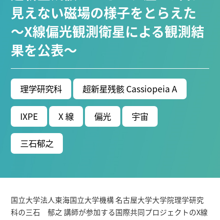
ブ生命分子研究所 (75)
環境学研究科 (66)
宇宙地球
見えない磁場の様子をとらえた
環境研究所 (63)
未来材料・システム研究所 (60)
情
～X線偏光観測衛星による観測結
報学研究科 (47)
植物 (33)
機械学習 (31)
高等
果を公表～
研究院 (26)
生物機能開発利用研究センター (24)
環
境医学研究所 (23)
進化 (23)
未来社会創造機構 (22)
宇宙 (21)
創薬科学研究科 (20)
シロイヌナズ
ナ (19)
オーロラ (17)
理学研究科
超新星残骸 Cassiopeia A
Research VIDEOS
IXPE
X 線
偏光
宇宙
Researchers' VOICE
三石郁之
Links
名古屋大学
国立大学法人東海国立大学機構 名古屋大学大学院理学研究
名古屋大学基金
科の三石 郁之 講師が参加する国際共同プロジェクトのX線