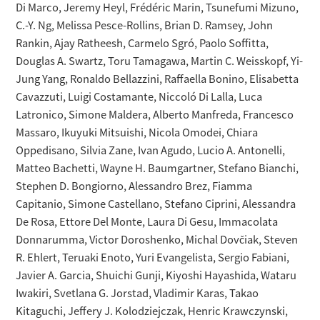
Di Marco, Jeremy Heyl, Frédéric Marin, Tsunefumi Mizuno,
C.-Y. Ng, Melissa Pesce-Rollins, Brian D. Ramsey, John
Rankin, Ajay Ratheesh, Carmelo Sgró, Paolo Soffitta,
Douglas A. Swartz, Toru Tamagawa, Martin C. Weisskopf, Yi-
Jung Yang, Ronaldo Bellazzini, Raffaella Bonino, Elisabetta
Cavazzuti, Luigi Costamante, Niccoló Di Lalla, Luca
Latronico, Simone Maldera, Alberto Manfreda, Francesco
Massaro, Ikuyuki Mitsuishi, Nicola Omodei, Chiara
Oppedisano, Silvia Zane, Ivan Agudo, Lucio A. Antonelli,
Matteo Bachetti, Wayne H. Baumgartner, Stefano Bianchi,
Stephen D. Bongiorno, Alessandro Brez, Fiamma
Capitanio, Simone Castellano, Stefano Ciprini, Alessandra
De Rosa, Ettore Del Monte, Laura Di Gesu, Immacolata
Donnarumma, Victor Doroshenko, Michal Dovčiak, Steven
R. Ehlert, Teruaki Enoto, Yuri Evangelista, Sergio Fabiani,
Javier A. Garcia, Shuichi Gunji, Kiyoshi Hayashida, Wataru
Iwakiri, Svetlana G. Jorstad, Vladimir Karas, Takao
Kitaguchi, Jeffery J. Kolodziejczak, Henric Krawczynski,