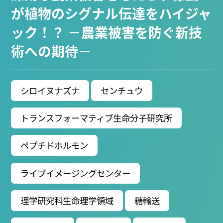
ブ生命分子研究所 (75)
環境学研究科 (66)
宇宙地球
が植物のシグナル伝達をハイジャ
環境研究所 (63)
未来材料・システム研究所 (60)
情
ック！？ －農業被害を防ぐ新技
報学研究科 (47)
植物 (33)
機械学習 (31)
高等
術への期待－
研究院 (26)
生物機能開発利用研究センター (24)
環
境医学研究所 (23)
進化 (23)
未来社会創造機構 (22)
宇宙 (21)
創薬科学研究科 (20)
シロイヌナズ
ナ (19)
オーロラ (17)
シロイヌナズナ
センチュウ
Research VIDEOS
トランスフォーマティブ生命分子研究所
Researchers' VOICE
ペプチドホルモン
Links
ライブイメージングセンター
名古屋大学
理学研究科生命理学領域
糖輸送
名古屋大学基金