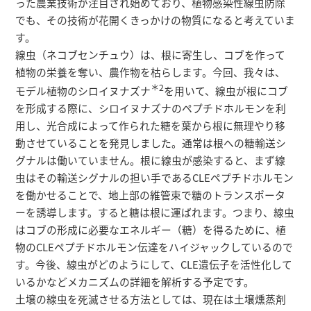
った農業技術が注目され始めており、植物感染性線虫防除
でも、その技術が花開くきっかけの物質になると考えていま
す。
線虫（ネコブセンチュウ）は、根に寄生し、コブを作って
植物の栄養を奪い、農作物を枯らします。今回、我々は、
＊2
モデル植物のシロイヌナズナ
を用いて、線虫が根にコブ
を形成する際に、シロイヌナズナのペプチドホルモンを利
用し、光合成によって作られた糖を葉から根に無理やり移
動させていることを発見しました。通常は根への糖輸送シ
グナルは働いていません。根に線虫が感染すると、まず線
虫はその輸送シグナルの担い手であるCLEペプチドホルモン
を働かせることで、地上部の維管束で糖のトランスポータ
ーを誘導します。すると糖は根に運ばれます。つまり、線虫
はコブの形成に必要なエネルギー（糖）を得るために、植
物のCLEペプチドホルモン伝達をハイジャックしているので
す。今後、線虫がどのようにして、CLE遺伝子を活性化して
いるかなどメカニズムの詳細を解析する予定です。
土壌の線虫を死滅させる方法としては、現在は土壌燻蒸剤