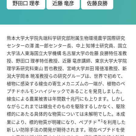
研究者総覧
野田口 理孝
近藤 竜彦
佐藤良勝
熊本大学大学院先端科学研究部附属生物環境農学国際研究
センターの澤 進一郎センター長、中上 知博士研究員、国立
大学法人東海国立大学機構 名古屋大学の佐藤 良勝特任准教
授、野田口 理孝特任教授、近藤 竜彦講師、東京大学大学院
理学系研究科東山 哲也教授、宮崎大学井田 隆徳准教授、新
潟大学岡本 暁准教授らの研究グループは、世界で初めて、
植物に感染する線虫の寄生メカニズムの一端が、植物のペ
プチドホルモンハイジャックであることを発見しました。
線虫による農業被害は年間数十兆円にも上ります。しかし
ながらこれまでは線虫そのものを駆除するしかなく、駆除
標的にあたる具体的な物質については未解明でした。本成
＊1
果により、標的物質が明確になり、ペプチド
を利用した
新しい防除手法の開発が期待されます。現在ペプチドを使