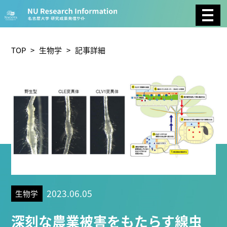
CATEGORY
環境学
生物学
社会科学
TOP
>
生物学
> 記事詳細
総合理工
総合生物
複合領域
農学
化学
医歯薬学
工学
情報学
数物系科学
人文学
TAG
2023.06.05
生物学
理学研究科 (219)
工学研究科 (208)
医学系研究科
深刻な農業被害をもたらす線虫
(175)
生命農学研究科 (116)
トランスフォーマティ