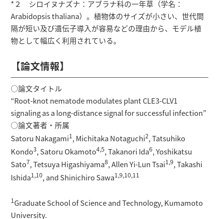
*２ シロイヌナズナ：アブラナ科の一年草（学名：
Arabidopsis thaliana）。植物体のサイズが小さい、世代間
隔が短い及び遺伝子導入が容易などの理由から、モデル植
物として幅広く利用されている。
【論文情報】
○論文タイトル
“Root-knot nematode modulates plant CLE3-CLV1
signaling as a long-distance signal for successful infection”
○論文著者・所属
1
2
Satoru Nakagami
, Michitaka Notaguchi
, Tatsuhiko
3
4,5
6
Kondo
, Satoru Okamoto
, Takanori Ida
, Yoshikatsu
7
8
1,9
Sato
, Tetsuya Higashiyama
, Allen Yi-Lun Tsai
, Takashi
1,10
1,9,10,11
Ishida
, and Shinichiro Sawa
1
Graduate School of Science and Technology, Kumamoto
University.