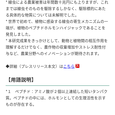
* 線虫による農業被害は年間数十兆円にも上りますが、これ
までは線虫そのものを駆除するしかなく、駆除標的にあた
る具体的な物質については未解明でした。
* 世界で初めて、植物に感染する線虫の寄生メカニズムの一
端が、植物のペプチドホルモンハイジャックであることを
発見しました。
* 本研究成果をきっかけとして、動物と植物間の相互作用を
理解するだけでなく、農作物の収量増加やストレス耐性付
与など、農業分野へのイノベーションが期待されます。
◆詳細（プレスリリース本文）は
こちら
【用語説明】
*１ ペプチド：アミノ酸が２個以上連結した短いタンパク
質。ペプチドの中には、ホルモンとしての生理活性を示す
ものが存在する。