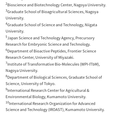
2
Bioscience and Biotechnology Center, Nagoya University.
3
Graduate School of Bioagricultural Sciences, Nagoya
University.
4
Graduate School of Science and Technology, Niigata
University.
5
Japan Science and Technology Agency, Precursory
Research for Embryonic Science and Technology.
6
Department of Bioactive Peptides, Frontier Science
Research Center, University of Miyazaki.
7
Institute of Transformative Bio-Molecules (WPI-ITbM),
Nagoya University.
8
Department of Biological Sciences, Graduate School of
Science, University of Tokyo.
9
International Research Center for Agricultural &
Environmental Biology, Kumamoto University.
10
International Research Organization for Advanced
Science and Technology (IROAST), Kumamoto University.