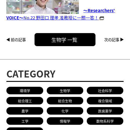
～Researchers'
VOICE～
No.22 野田口 理孝 准教授に一問一答！
生物学 一覧
前の記事
次の記事
CATEGORY
環境学
生物学
社会科学
総合理工
総合生物
複合領域
農学
化学
医歯薬学
工学
情報学
数物系科学