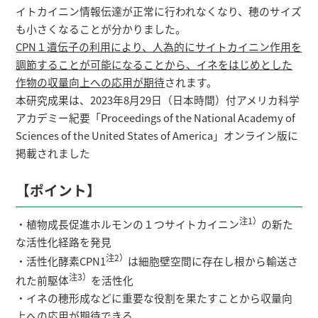
イトカイニン情報伝達が正常に行われなくなり、穂のサイズ
も小さくなることが分かりました。
CPN１遺伝子の利用により、人為的にサイトカイニン作用を
調節することが可能になることから、イネをはじめとした
作物の収量向上への応用が期待
されます。
本研究成果は、2023年8月29日（日本時間）付アメリカ科学
アカデミー紀要「Proceedings of the National Academy of
Sciences of the United States of America」オンライン版に
掲載されました
【ポイント】
注1）
・植物成長促進ホルモンの１つサイトカイニン
の新た
な活性化経路を発見
注2）
・活性化酵素CPN1
は細胞壁空間に存在し根から輸送さ
注3）
れた前駆体
を活性化
・イネの穂形成などに重要な役割を果たすことから収量向
上への応用が期待できる