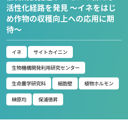
活性化経路を発見 ～イネをはじ
(22)
宇宙 (21)
創薬科学研究科 (20)
シロイヌナズナ
め作物の収穫向上への応用に期
Research VIDEOS
待～
Researchers' VOICE
イネ
サイトカイニン
Links
生物機構開発利用研究センター
名古屋大学
名古屋大学基金
生命農学研究科
細胞壁
植物ホルモン
研究者総覧
榊原均
保浦徳昇