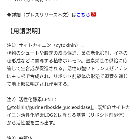
◆詳細（プレスリリース本文）は
こちら
【用語説明】
注1）サイトカイニン（cytokinin）：
植物のシュートや腋芽の成長促進、葉の老化抑制、イネの
穂形成などに関与する植物ホルモン。窒素栄養の供給に応
答して生合成が促進される。活性の強いトランスゼアチン
は主に根で合成され、リボシド前駆体の形態で道管を通じ
て地上部に輸送され作用する。
注2）活性化酵素CPN1：
C
ytokinin/
p
urine riboside
n
ucleosidase
1
。既知のサイトカ
イニン活性化酵素LOGとは異なる基質（リボシド前駆体）
から活性型を生み出す。
注3）前駆体：