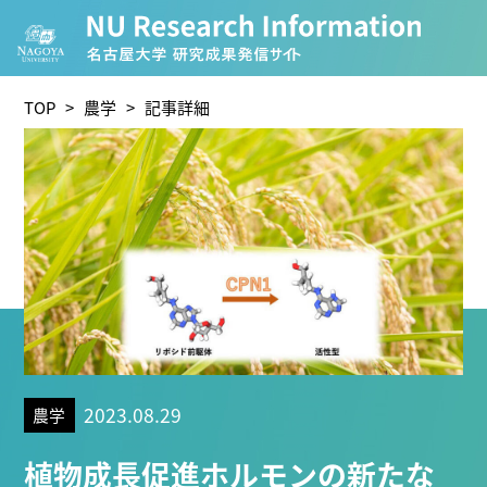
CATEGORY
環境学
生物学
社会
TOP
>
農学
> 記事詳細
総合生物
複合領域
農学
医歯薬学
工学
情報学
人文学
TAG
理学研究科 (219)
工学研究科 (208)
医学系研究科 (17
2023.08.29
農学
フォーマティブ生命分子研究所 (75)
環境学研究科 (66)
料・システム研究所 (60)
情報学研究科 (47)
植物 (33
植物成長促進ホルモンの新たな
生物機能開発利用研究センター (24)
環境医学研究所 