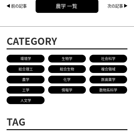
農学 一覧
前の記事
次の記事
CATEGORY
環境学
生物学
社会科学
総合理工
総合生物
複合領域
農学
化学
医歯薬学
工学
情報学
数物系科学
人文学
TAG