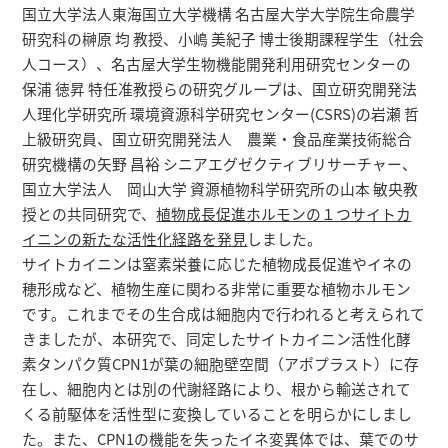
国立大学法人東海国立大学機構 名古屋大学大学院生命農学
研究科の榊原 均 教授、小嶋 美紀子 博士後期課程学生（社会
人コース）、名古屋大学生物機能開発利用研究センターの
保浦 徳昇 特任准教授らの研究グループは、国立研究開発法
人理化学研究所 環境資源科学研究センター(CSRS)の岩瀬 哲
上級研究員、国立研究開発法人 農業・食品産業技術総合
研究機構の矢野 昌裕 シニアエグゼクティブリサーチャー、
国立大学法人 岡山大学 資源植物科学研究所の山本 敏央教
授との共同研究で、
植物成長促進ホルモンの１つサイトカ
イニンの新たな活性化経路を発見
しました。
サイトカイニンは窒素栄養に応じた植物成長促進やイネの
穂形成など、植物生産に関わる非常に重要な植物ホルモン
です。これまでその生合成は細胞内で行われると考えられて
きましたが、本研究で、同定したサイトカイニン活性化酵
素タンパク質CPN1が葉の細胞壁空間（アポプラスト）に存
在し、細胞内とは別の代謝経路により、根から輸送されて
くる前駆体を活性型に変換していることを明らかにしまし
た。また、CPN1の機能を失ったイネ変異体では、葉でのサ