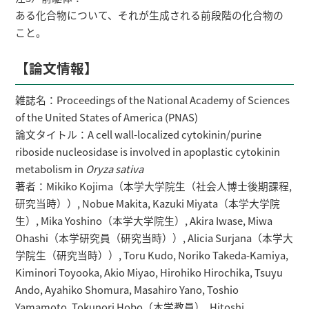
ある化合物について、それが生成される前段階の化合物の
こと。
【論文情報】
雑誌名：Proceedings of the National Academy of Sciences
of the United States of America (PNAS)
論文タイトル：A cell wall-localized cytokinin/purine
riboside nucleosidase is involved in apoplastic cytokinin
metabolism in
Oryza sativa
著者：Mikiko Kojima（本学大学院生（社会人博士後期課程,
研究当時））, Nobue Makita, Kazuki Miyata（本学大学院
生）, Mika Yoshino（本学大学院生）, Akira Iwase, Miwa
Ohashi（本学研究員（研究当時））, Alicia Surjana（本学大
学院生（研究当時））, Toru Kudo, Noriko Takeda-Kamiya,
Kiminori Toyooka, Akio Miyao, Hirohiko Hirochika, Tsuyu
Ando, Ayahiko Shomura, Masahiro Yano, Toshio
Yamamoto, Tokunori Hobo（本学教員）, Hitoshi