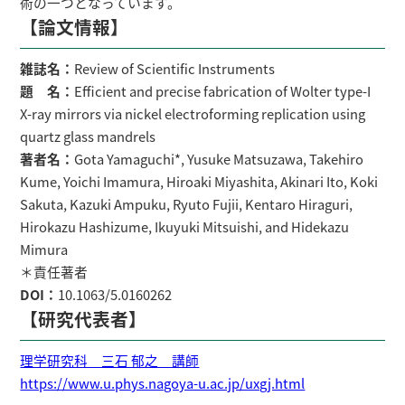
術の一つとなっています。
【論文情報】
雑誌名：
Review of Scientific Instruments
題 名：
Efficient and precise fabrication of Wolter type-I
X-ray mirrors via nickel electroforming replication using
quartz glass mandrels
著者名：
Gota Yamaguchi*, Yusuke Matsuzawa, Takehiro
Kume, Yoichi Imamura, Hiroaki Miyashita, Akinari Ito, Koki
Sakuta, Kazuki Ampuku, Ryuto Fujii, Kentaro Hiraguri,
Hirokazu Hashizume, Ikuyuki Mitsuishi, and Hidekazu
Mimura
＊責任著者
DOI：
10.1063/5.0160262
【研究代表者】
理学研究科 三石 郁之 講師
https://www.u.phys.nagoya-u.ac.jp/uxgj.html