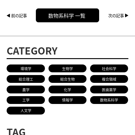
数物系科学 一覧
前の記事
次の記事
CATEGORY
環境学
生物学
社会科学
総合理工
総合生物
複合領域
農学
化学
医歯薬学
工学
情報学
数物系科学
人文学
TAG