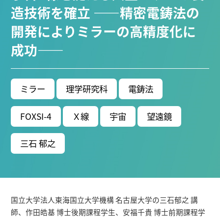
ブ生命分子研究所 (75)
環境学研究科 (67)
宇宙地球
造技術を確立 ――精密電鋳法の
環境研究所 (63)
未来材料・システム研究所 (61)
情
開発によりミラーの高精度化に
報学研究科 (47)
植物 (33)
機械学習 (31)
高等
成功――
研究院 (26)
生物機能開発利用研究センター (24)
環
境医学研究所 (23)
進化 (23)
未来社会創造機構 (22)
宇宙 (21)
創薬科学研究科 (20)
シロイヌナズ
ナ (19)
オーロラ (17)
ミラー
理学研究科
電鋳法
Research VIDEOS
FOXSI-4
Ｘ線
宇宙
望遠鏡
Researchers' VOICE
三石 郁之
Links
名古屋大学
国立大学法人東海国立大学機構 名古屋大学の三石郁之 講
名古屋大学基金
師、作田皓基 博士後期課程学生、安福千貴 博士前期課程学