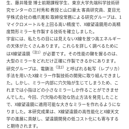
研究者総覧
生、藤井隆登 博士前期課程学生、東京大学先端科学技術研
究センターの三村秀和 教授と山口豪太 客員研究員、夏目光
学株式会社の橋爪寛和 取締役常務による研究グループは、1
マイクロメートルを上回る高い精度で、X線望遠鏡用の高精
度筒形ミラーを作製する技術を確立しました。
宇宙には、私たちの目には見えないX線を放つ高エネルギー
の天体がたくさんあります。これらを詳しく調べるために
（注1）
はX線望遠鏡
が必要です。その性能の鍵を握るのは、
大型のミラーをどれだけ正確に作製できるかにあります。
（注2）
研究グループは、電鋳法
と呼ばれる転写（レプリカ）
手法を用いたX線ミラー作製技術の開発に取り組んできまし
た。しかし、ミラー内部に穴欠陥が生じてしまうため、こ
れまでは小指ほどの小さなミラーしか作ることができませ
んでした。今回、穴欠陥の有効な防止方法を発見したこと
で、X線望遠鏡に適用可能な大きなミラーを作れるようにな
りました。本研究成果は、X線望遠鏡の高性能化とX線天文
学の進展に貢献し、望遠鏡開発の低コスト化にも寄与する
と期待されます。