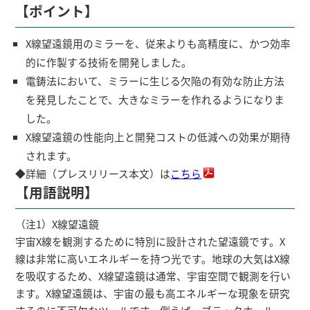
【ポイント】
X線望遠鏡用のミラーを、従来よりも高精度に、かつ効率
的に作製する技術を開発しました。
電鋳法において、ミラーに生じる欠陥の有効な防止方法
を発見したことで、大きなミラーを作れるようになりま
した。
X線望遠鏡の性能向上と開発コストの低減への効果が期待
されます。
◆詳細（プレスリリース本文）は
こちら
【用語説明】
（注1）X線望遠鏡
宇宙X線を観測するために特別に設計された望遠鏡です。X
線は非常に高いエネルギーを持つ光です。地球の大気はX線
を吸収するため、X線望遠鏡は通常、宇宙空間で観測を行い
ます。X線望遠鏡は、宇宙の最も高エネルギーな現象を研究