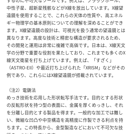
するのに不可欠なツールです。例えば、ブラックホール、
中性子星、超新星残骸などがX線を放出しています。X線望
遠鏡を使用することで、これらの天体の性質や、高エネル
ギー物理学の基本原則についての理解を深めることができ
ます。X線望遠鏡の設計は、可視光を扱う通常の望遠鏡とは
異なります。高度な技術と精密な構造が要求されるため、
その開発と運用は非常に複雑で高価です。日本は、X線天文
学の分野で重要な役割を果たしており、これまでも多くのX
線天文衛星を打ち上げています。例えば、「すざく」
（ASTRO-EII）や最近打ち上げられた「XRISM」などがその
例であり、これらにはX線望遠鏡が搭載されています。
（注2）電鋳法
めっき技術を応用した形状転写手法です。目的とする形状
の反転形状を持つ型の表面に、金属を厚くめっきし、それ
を分離し目的とする製品を得ます。一般的な加工では難し
い、微細な凹凸や中空構造を高精度に作製できる利点を持
ちます。この特長から、金型製造などにおいて不可欠な技