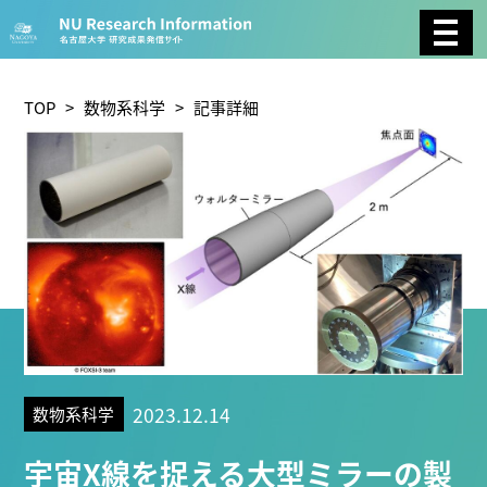
CATEGORY
環境学
生物学
社会科学
TOP
>
数物系科学
> 記事詳細
総合理工
総合生物
複合領域
農学
化学
医歯薬学
工学
情報学
数物系科学
人文学
TAG
2023.12.14
数物系科学
理学研究科 (221)
工学研究科 (211)
医学系研究科
宇宙X線を捉える大型ミラーの製
(177)
生命農学研究科 (116)
トランスフォーマティ