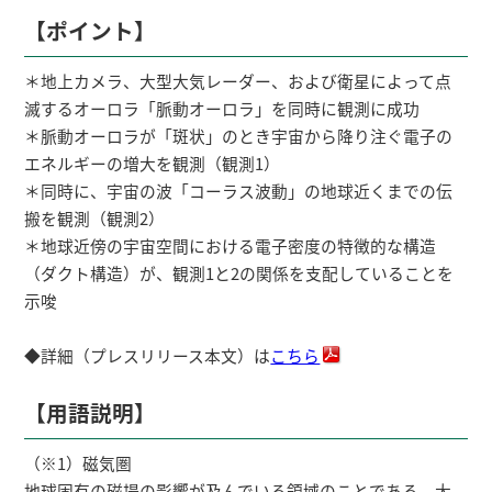
【ポイント】
＊地上カメラ、大型大気レーダー、および衛星によって点
滅するオーロラ「脈動オーロラ」を同時に観測に成功
＊脈動オーロラが「斑状」のとき宇宙から降り注ぐ電子の
エネルギーの増大を観測（観測1）
＊同時に、宇宙の波「コーラス波動」の地球近くまでの伝
搬を観測（観測2）
＊地球近傍の宇宙空間における電子密度の特徴的な構造
（ダクト構造）が、観測1と2の関係を支配していることを
示唆
◆詳細（プレスリリース本文）は
こちら
【用語説明】
（※1）磁気圏
地球固有の磁場の影響が及んでいる領域のことである。太