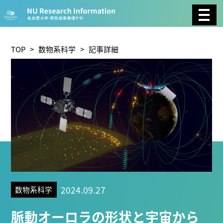
CATEGORY
環境学
生物学
社会科学
TOP
>
数物系科学
> 記事詳細
総合理工
総合生物
複合領域
農学
化学
医歯薬学
工学
情報学
数物系科学
人文学
TAG
2024.09.27
数物系科学
理学研究科 (221)
工学研究科 (211)
医学系研究科
脈動オーロラの形状と宇宙から
(177)
生命農学研究科 (116)
トランスフォーマティ