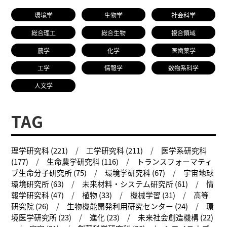
環境学
生物学
社会科学
総合理工
総合生物
複合領域
農学
化学
医歯薬学
工学
情報学
数物系科学
人文学
TAG
理学研究科 (221)
工学研究科 (211)
医学系研究科
(177)
生命農学研究科 (116)
トランスフォーマティ
ブ生命分子研究所 (75)
環境学研究科 (67)
宇宙地球
環境研究所 (63)
未来材料・システム研究所 (61)
情
報学研究科 (47)
植物 (33)
機械学習 (31)
高等
研究院 (26)
生物機能開発利用研究センター (24)
環
境医学研究所 (23)
進化 (23)
未来社会創造機構 (22)