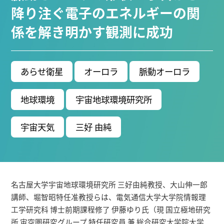
ブ生命分子研究所 (75)
環境学研究科 (67)
宇宙地球
降り注ぐ電子のエネルギーの関
環境研究所 (63)
未来材料・システム研究所 (61)
情
係を解き明かす観測に成功
報学研究科 (47)
植物 (33)
機械学習 (31)
高等
研究院 (26)
生物機能開発利用研究センター (24)
環
境医学研究所 (23)
進化 (23)
未来社会創造機構 (22)
あらせ衛星
オーロラ
脈動オーロラ
宇宙 (21)
創薬科学研究科 (20)
シロイヌナズ
ナ (19)
オーロラ (17)
地球環境
宇宙地球環境研究所
Research VIDEOS
宇宙天気
三好 由純
Researchers' VOICE
Links
名古屋大学宇宙地球環境研究所 三好由純教授、大山伸一郎
名古屋大学
講師、堀智昭特任准教授らは、電気通信大学大学院情報理
工学研究科 博士前期課程修了 伊藤ゆり氏（現 国立極地研究
名古屋大学基金
所 宙空圏研究グループ 特任研究員 兼 総合研究大学院大学