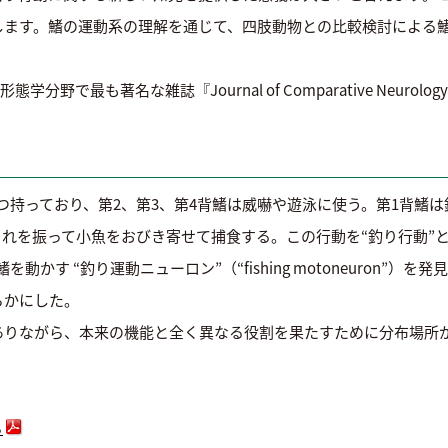
します。鰭の運動系の理解を通じて、四肢動物との比較検討による
学分野で最も著名な雑誌『Journal of Comparative Neuro
つ持っており、第2、第3、第4背鰭は威嚇や遊泳に使う。第1背鰭
これを振って小魚をおびき寄せて捕食する。この行動を“釣り行動”
かす “釣り運動ニューロン”（“fishing motoneuron”
らかにした。
ありながら、本来の機能と全く異なる役割を果たすために分布場所
ら