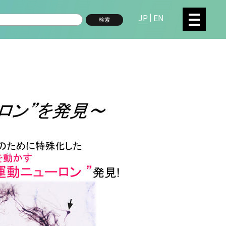
JP
EN
検索
複合領域
数物系科学
命分子研究所 (75)
環境学研究科 (67)
宇
高等研究院 (26)
生物機能開発利用研究センタ
シロイヌナズナ (19)
オーロラ (17)