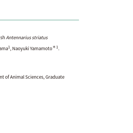
ish
Antennarius striatus
1
＊1
yama
, Naoyuki Yamamoto
.
imal Sciences, Graduate
74