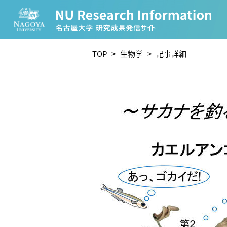
CATEGORY
TOP
>
生物学
> 記事詳細
環境学
生物学
農学
化学
人文学
TAG
理学研究科 (221)
工学研究科 (211)
医学系研究
宙地球環境研究所 (63)
未来材料・システム研究所 
ー (24)
環境医学研究所 (23)
進化 (23)