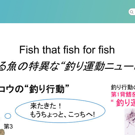
社会科学
総合理工
総合生物
医歯薬学
工学
情報学
科 (177)
生命農学研究科 (116)
トランスフォーマティブ生
(61)
情報学研究科 (47)
植物 (33)
機械学習 (31)
未来社会創造機構 (22)
宇宙 (21)
創薬科学研究科 (20)