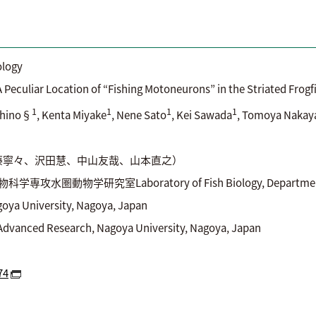
logy
uliar Location of “Fishing Motoneurons” in the Striated Frogf
1
1
1
1
ishino§
, Kenta Miyake
, Nene Sato
, Kei Sawada
, Tomoya Naka
藤寧々、沢田慧、中山友哉、山本直之）
研究室Laboratory of Fish Biology, Department of An
goya University, Nagoya, Japan
ced Research, Nagoya University, Nagoya, Japan
1002/cne.256
74