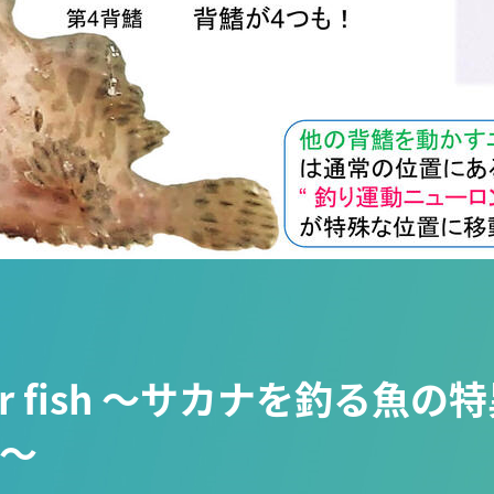
ish for fish ～サカナを釣
見～