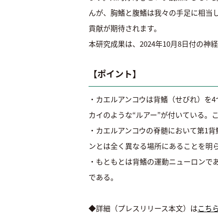
んが、胸鰭と腹鰭は我々の手足に相当
貢献が期待されます。
本研究成果は、2024年10月8日付の神経形態
【ポイント】
・カエルアンコウは背鰭（せびれ）を4
カイのような“ルアー”が付いている。
・カエルアンコウの脊髄において第1背鰭を動
ンとは全く異なる場所にあることを明
・もともとは背鰭の運動ニューロンで
である。
◆詳細（プレスリリース本文）は
こち