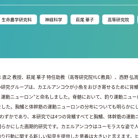
生命農学研究科
神経科学
萩尾 華子
高等研究院
直之 教授、萩尾 華子 特任助教（高等研究院YLC教員）、西野 弘
らの研究グループは、カエルアンコウが小魚をおびき寄せるために背鰭
り運動ニューロン”と命名しました。脊髄において、釣り運動ニュ
ました。胸鰭と体幹筋の運動ニューロンの分布についても明らかに
はわずかであり、本研究では4つの背鰭すべてと胸鰭、体幹筋の運動
明らかにした画期的研究です。カエルアンコウはユーモラスな姿で
釣り行動に関する新しい知見を提供した意義は大きいと言えます。