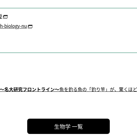
授
sh-biology-nu
～名大研究フロントライン～
魚を釣る魚の「釣り竿」が、驚くほ
生物学 一覧