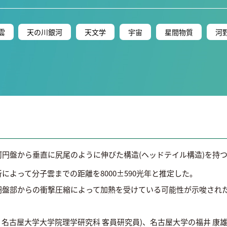
雲
天の川銀河
天文学
宇宙
星間物質
河
河円盤から垂直に尻尾のように伸びた構造(ヘッドテイル構造)を持
によって分子雲までの距離を8000±590光年と推定した。
円盤部からの衝撃圧縮によって加熱を受けている可能性が示唆され
：名古屋大学大学院理学研究科 客員研究員)、名古屋大学の福井 康雄