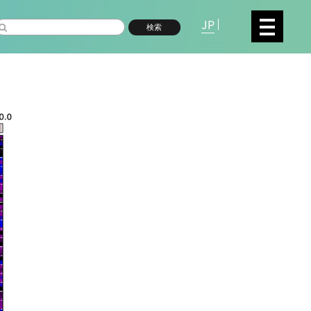
JP
検索
複合領域
数物系科学
命分子研究所 (75)
環境学研究科 (67)
宇
高等研究院 (26)
生物機能開発利用研究センタ
シロイヌナズナ (19)
オーロラ (17)