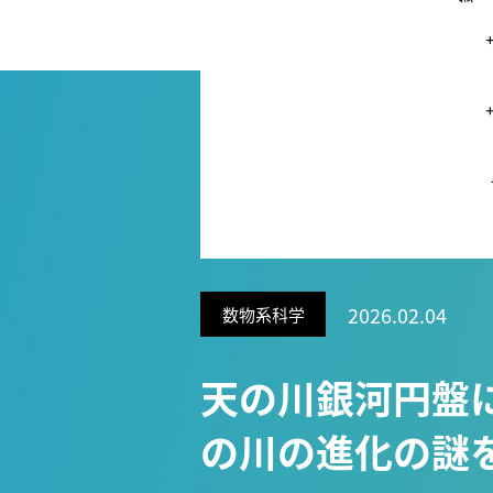
Research VIDEOS
Researchers' VOICE
Links
名古屋大学
名古屋大学基金
研究者総覧
2026.02.04
数物系科学
天の川銀河円盤
の川の進化の謎