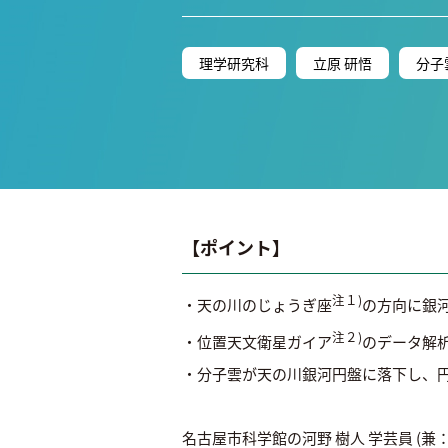
理学研究科
立原 研悟
分子
【ポイント】
注１)
・天の川のじょうぎ座
の方向に銀
注２)
・位置天文衛星ガイア
のデータ解析
・分子雲が天の川銀河円盤に落下し、
名古屋市科学館の河野 樹人 学芸員 (兼