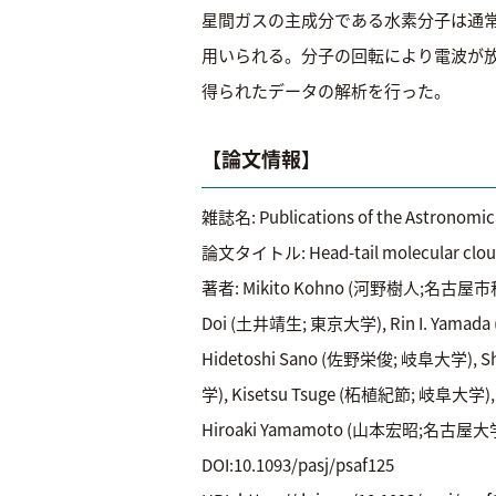
星間ガスの主成分である水素分子は通
用いられる。分子の回転により電波が放射される。本
得られたデータの解析を行った。
【論文情報】
雑誌名: Publications of the Astron
論文タイトル: Head-tail molecular clouds 
著者: Mikito Kohno (河野樹人;名古屋市
Doi (土井靖生; 東京大学), Rin I. Yam
Hidetoshi Sano (佐野栄俊; 岐阜大学), 
学), Kisetsu Tsuge (柘植紀節; 岐阜大学
Hiroaki Yamamoto (山本宏昭;名古屋大学
DOI:10.1093/pasj/psaf125