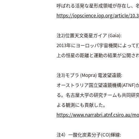
呼ばれる活発な星形成領域が存在し、名
https://iopscience.iop.org/article/10
注2)位置天文衛星ガイア (Gaia):
2013年にヨーロッパ宇宙機関によって打
上の恒星の距離と運動の結果が公開さ
注3)モプラ (Mopra) 電波望遠鏡:
オーストラリア国立望遠鏡機構(ATN
る。名古屋大学の研究チームも共同研
よる観測にも貢献した。
https://www.narrabri.atnf.csiro.au/m
注4）一酸化炭素分子(CO)輝線: