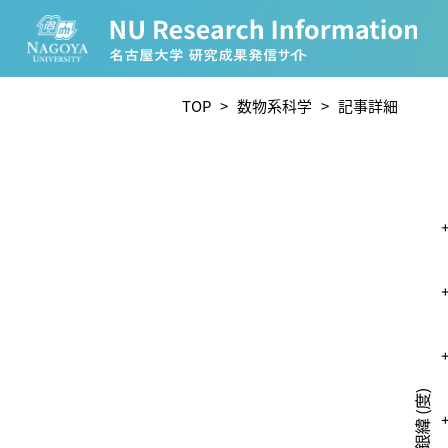
CATEGORY
TOP
>
数物系科学
> 記事詳細
環境学
生物学
農学
化学
人文学
TAG
理学研究科 (221)
工学研究科 (211)
医学系研究
宙地球環境研究所 (63)
未来材料・システム研究所 
ー (24)
環境医学研究所 (23)
進化 (23)