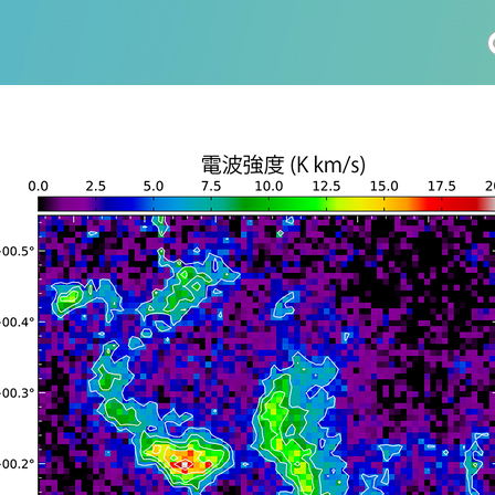
社会科学
総合理工
総合生物
医歯薬学
工学
情報学
科 (177)
生命農学研究科 (116)
トランスフォーマティブ生
(61)
情報学研究科 (47)
植物 (33)
機械学習 (31)
未来社会創造機構 (22)
宇宙 (21)
創薬科学研究科 (20)