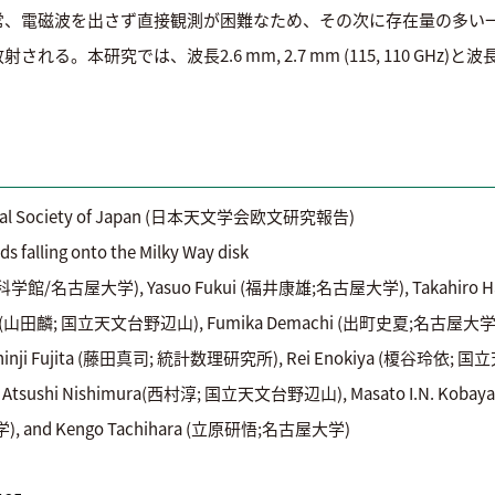
常、電磁波を出さず直接観測が困難なため、その次に存在量の多い
研究では、波長2.6 mm, 2.7 mm (115, 110 GHz)と波長1
omical Society of Japan (日本天文学会欧文研究報告)
falling onto the Milky Way disk
科学館/名古屋大学), Yasuo Fukui (福井康雄;名古屋大学), Takahiro 
ada (山田麟; 国立天文台野辺山), Fumika Demachi (出町史夏;名古屋大学),
Shinji Fujita (藤田真司; 統計数理研究所), Rei Enokiya (榎谷玲依; 
), Atsushi Nishimura(西村淳; 国立天文台野辺山), Masato I.N. K
), and Kengo Tachihara (立原研悟;名古屋大学)