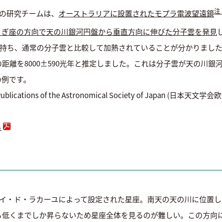
注
らの研究チームは、
オーストラリアに設置されたモプラ電波望遠鏡
うぎ座の方向で天の川銀河円盤から垂直方向に伸びた分子雲を発見
を持ち、通常の分子雲と比較して加熱されていることが分かりまし
距離を8000±590光年と推定しました。これは分子雲が天の川銀
の例です。
ations of the Astronomical Society of Japan (
ら
ルイ・ド・ラカーユによって設定された星座。南天の天の川に位置し
低くまでしか昇らないため星座全体を見るのが難しい。この方向には