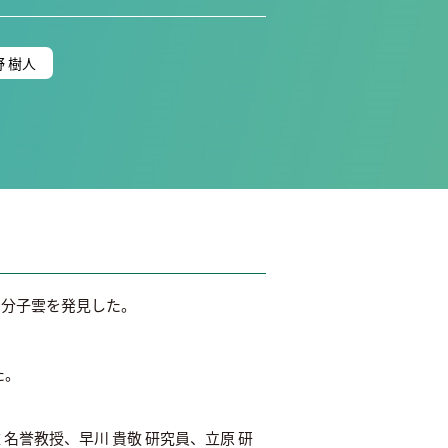
野 樹人
つ分子雲を発見した。
た。
 名誉教授、早川 貴敬 研究員、立原 研