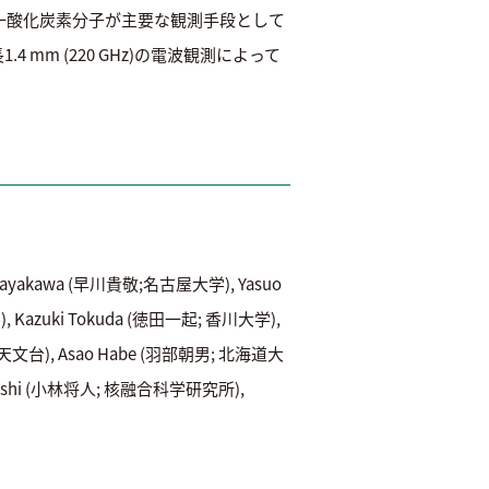
一酸化炭素分子が主要な観測手段として
.4 mm (220 GHz)の電波観測によって
Hayakawa (早川貴敬;名古屋大学), Yasuo
 Kazuki Tokuda (徳田一起; 香川大学),
国立天文台), Asao Habe (羽部朝男; 北海道大
obayashi (小林将人; 核融合科学研究所),