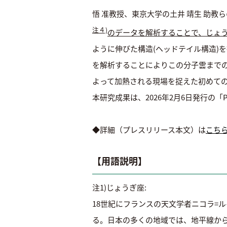
悟 准教授、東京大学の土井 靖生 助教
注４)
のデータを解析することで、じょ
ように伸びた構造(ヘッドテイル構造)
を解析することによりこの分子雲までの
よって加熱される現場を捉えた初めて
本研究成果は、2026年2月6日発行の「Public
◆詳細（プレスリリース本文）は
こち
【用語説明】
注1)じょうぎ座:
18世紀にフランスの天文学者ニコラ=
る。日本の多くの地域では、地平線から