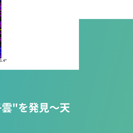
雲"を発見～天