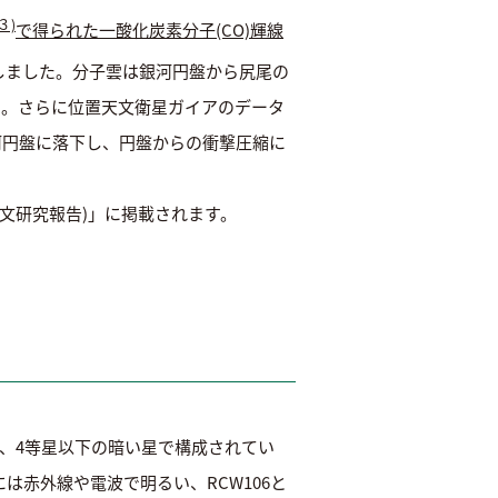
３)
で得られた一酸化炭素分子(CO)輝線
しました。分子雲は銀河円盤から尻尾の
た。さらに位置天文衛星ガイアのデータ
河円盤に落下し、円盤からの衝撃圧縮に
日本天文学会欧文研究報告)」に掲載されます。
、4等星以下の暗い星で構成されてい
赤外線や電波で明るい、RCW106と