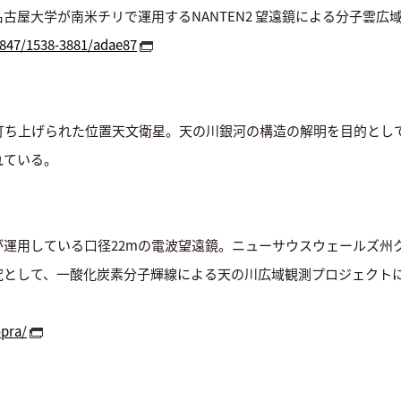
古屋大学が南米チリで運用するNANTEN2 望遠鏡による分子雲広
.3847/1538-3881/adae87
ち上げられた位置天文衛星。天の川銀河の構造の解明を目的としていて、Da
れている。
F)が運用している口径22mの電波望遠鏡。ニューサウスウェールズ
究として、一酸化炭素分子輝線による天の川広域観測プロジェクト
opra/