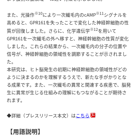
※10
※11
また、光操作
により一次繊毛内のcAMP
シグナルを
高めると、GPR161を失ったことで変化した神経幹細胞の性
※12
質が回復しました。さらに、化学遺伝学
を用いて
GPR161を一次繊毛の外へ移すと、神経幹細胞の性質が変化
しました。これらの結果から、一次繊毛内の分子の位置や
信号が、神経幹細胞の領域性を調節することが示されまし
た。
本研究は、ヒト脳発生の初期に神経幹細胞の領域性がどの
ように決まるのかを理解するうえで、新たな手がかりとな
る成果です。また、一次繊毛の異常と関連する疾患で、脳発
生に異常が生じる仕組みの理解にもつながることが期待さ
れます。
◆詳細（プレスリリース本文）は
こちら
【用語説明】