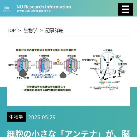
CATEGORY
環境学
生物学
社会科学
TOP
>
生物学
> 記事詳細
総合理工
総合生物
複合領域
農学
化学
医歯薬学
工学
情報学
数物系科学
人文学
TAG
2026.05.29
生物学
理学研究科 (221)
工学研究科 (211)
医学系研究科
細胞の小さな「アンテナ」が、脳
(177)
生命農学研究科 (116)
トランスフォーマティ