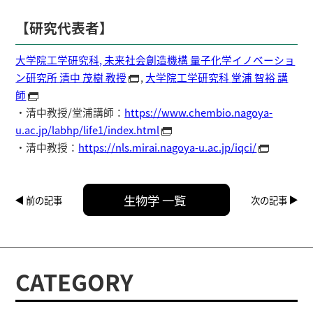
【研究代表者】
大学院工学研究科, 未来社会創造機構 量子化学イノベーショ
ン研究所 清中 茂樹 教授
,
大学院工学研究科 堂浦 智裕 講
師
・清中教授/堂浦講師：
https://www.chembio.nagoya-
u.ac.jp/labhp/life1/index.html
・清中教授：
https://nls.mirai.nagoya-u.ac.jp/iqci/
生物学 一覧
前の記事
次の記事
CATEGORY