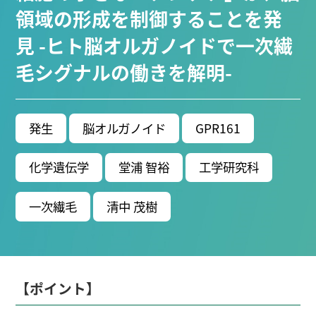
ブ生命分子研究所 (75)
環境学研究科 (67)
宇宙地球
領域の形成を制御することを発
環境研究所 (63)
未来材料・システム研究所 (61)
情
見 -ヒト脳オルガノイドで一次繊
報学研究科 (47)
植物 (33)
機械学習 (31)
高等
毛シグナルの働きを解明-
研究院 (26)
生物機能開発利用研究センター (24)
環
境医学研究所 (23)
進化 (23)
未来社会創造機構 (22)
宇宙 (21)
創薬科学研究科 (20)
シロイヌナズ
ナ (19)
オーロラ (17)
発生
脳オルガノイド
GPR161
Research VIDEOS
化学遺伝学
堂浦 智裕
工学研究科
Researchers' VOICE
一次繊毛
清中 茂樹
Links
名古屋大学
【ポイント】
名古屋大学基金