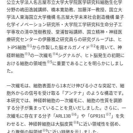
研究者総覧
公立大学法人名古屋市立大学大学院医学研究科細胞生化学
分野の嶋田逸誠講師、橋本寛助教、加藤洋一教授、国立大
学法人東海国立大学機構 名古屋大学未来社会創造機構 量子
化学イノベーション研究所・大学院工学研究科生命分子工
学専攻の清中茂樹教授、堂浦智裕講師、国立精神・神経医
療研究センターの伊藤雅之研究員らの研究グループは、ヒ
※1
※2
トiPS細胞
から作製した脳オルガノイド
を用いて、神
※3
※4
経幹細胞
の一次繊毛
シグナルが、ヒト脳発生の初期に
※5
おける細胞の領域性
に重要であることを明らかにしまし
た。
一次繊毛は、細胞表面から1本だけ伸びる小さな突起で、細
胞外からの信号を受け取る「アンテナ」のような構造です。
本研究では、神経幹細胞の一次繊毛に、細胞の性質を調節
する分子が集まっていることを見いだしました。さらに、一
※6
※7
次繊毛に存在する分子「ARL13B
」や「GPR161
」を失
※8
わせると、神経幹細胞は大脳皮質
に近い領域性を弱め、
※9
より腹側の脳領域
に近い特徴を示しました。