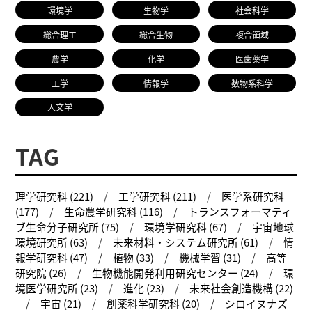
環境学
生物学
社会科学
総合理工
総合生物
複合領域
農学
化学
医歯薬学
工学
情報学
数物系科学
人文学
TAG
理学研究科 (221)
工学研究科 (211)
医学系研究科
(177)
生命農学研究科 (116)
トランスフォーマティ
ブ生命分子研究所 (75)
環境学研究科 (67)
宇宙地球
環境研究所 (63)
未来材料・システム研究所 (61)
情
報学研究科 (47)
植物 (33)
機械学習 (31)
高等
研究院 (26)
生物機能開発利用研究センター (24)
環
境医学研究所 (23)
進化 (23)
未来社会創造機構 (22)
宇宙 (21)
創薬科学研究科 (20)
シロイヌナズ