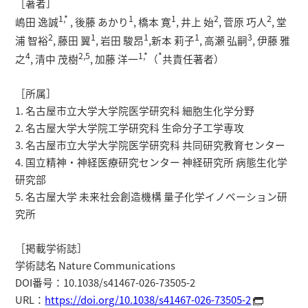
［著者］
1,*
1
1
2
2
嶋田 逸誠
, 後藤 あかり
, 橋本 寛
, 井上 始
, 菅原 巧人
, 堂
2
1
1
1
3
浦 智裕
, 藤田 翼
, 岩田 駿昂
,新本 莉子
, 高瀬 弘嗣
, 伊藤 雅
4
2,5
1,*
*
之
, 清中 茂樹
, 加藤 洋一
（
共責任著者）
［所属］
1. 名古屋市立大学大学院医学研究科 細胞生化学分野
2. 名古屋大学大学院工学研究科 生命分子工学専攻
3. 名古屋市立大学大学院医学研究科 共同研究教育センター
4. 国立精神・神経医療研究センター 神経研究所 病態生化学
研究部
5. 名古屋大学 未来社会創造機構 量子化学イノベーション研
究所
［掲載学術誌］
学術誌名 Nature Communications
DOI番号：10.1038/s41467-026-73505-2
URL：
https://doi.org/10.1038/s41467-026-73505-2