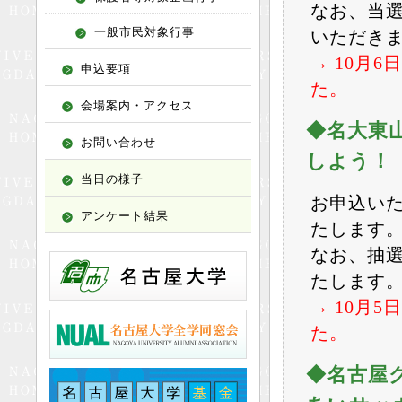
なお、当
一般市民対象行事
いただき
→ 10月
申込要項
た。
会場案内・アクセス
◆名大東
お問い合わせ
しよう！
当日の様子
お申込い
アンケート結果
たします
なお、抽
たします
→ 10月
た。
◆名古屋