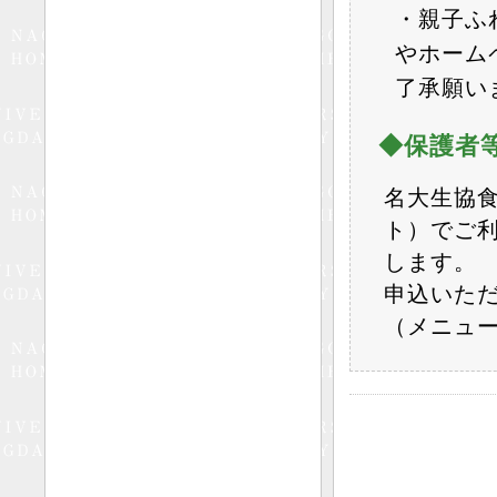
・親子ふ
やホーム
了承願い
◆保護者
名大生協
ト）でご
します。
申込いた
（メニュ