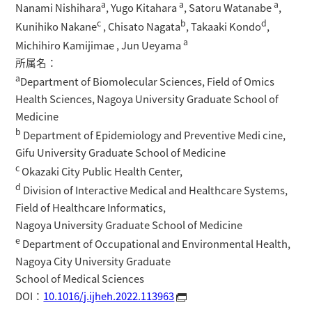
a
a
a
Nanami Nishihara
, Yugo Kitahara
, Satoru Watanabe
,
c
b
d
Kunihiko Nakane
, Chisato Nagata
, Takaaki Kondo
,
a
Michihiro Kamijimae , Jun Ueyama
所属名：
a
Department of Biomolecular Sciences, Field of Omics
Health Sciences, Nagoya University Graduate School of
Medicine
b
Department of Epidemiology and Preventive Medi cine,
Gifu University Graduate School of Medicine
c
Okazaki City Public Health Center,
d
Division of Interactive Medical and Healthcare Systems,
Field of Healthcare Informatics,
Nagoya University Graduate School of Medicine
e
Department of Occupational and Environmental Health,
Nagoya City University Graduate
School of Medical Sciences
DOI：
10.1016/j.ijheh.2022.113963