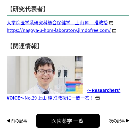
【研究代表者】
大学院医学系研究科総合保健学 上山 純 准教授
https://nagoya-u-hbm-laboratory.jimdofree.com/
【関連情報】
～Researchers'
VOICE～
No.29 上山 純 准教授に一問一答！
医歯薬学 一覧
前の記事
次の記事