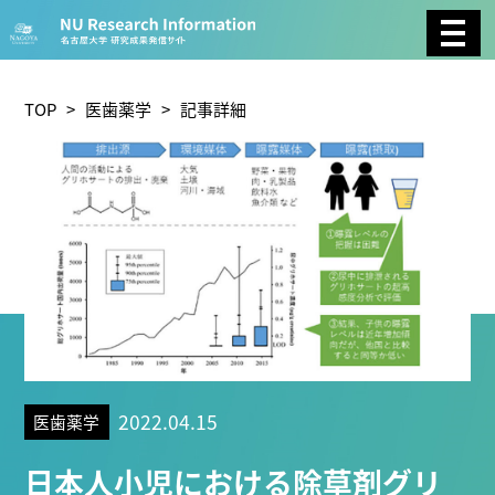
CATEGORY
環境学
生物学
社会科学
TOP
>
医歯薬学
> 記事詳細
総合理工
総合生物
複合領域
農学
化学
医歯薬学
工学
情報学
数物系科学
人文学
TAG
2022.04.15
医歯薬学
理学研究科 (221)
工学研究科 (211)
医学系研究科
日本人小児における除草剤グリ
(177)
生命農学研究科 (116)
トランスフォーマティ