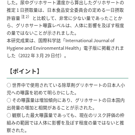
した。尿中グリホサート濃度から算出したグリホサートの
推定 1 日摂取量は、日本食品安全委員会の定める一日摂取
注 2）
許容量
と比較して、非常に少ない量であったことか
ら、グリホサート曝露レベルは、人体に影響を及ぼす程度
の量ではないことが示されました。
本研究成果は、国際科学誌「International Journal of
Hygiene and Environmental Health」電子版に掲載されま
した（2022 年 3 月 29 日付）。
【ポイント】
○ 世界中で使用されている除草剤グリホサートの日本人小
児への曝露を初めて明らかにした。
○ その曝露量は増加傾向にあり、グリホサートの日本国内
出荷量の増加と相関があることが示された。
○ 観察した最大曝露量であっても、現在のリスク評価の枠
組みの範囲では人体に影響を及ぼす程度の量ではないと推
察された。