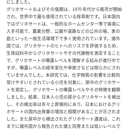
にしました。
研究者総覧
グリホサートおよびその塩類は、1970 年代から販売が開始
され、世界中で最も使用されている除草剤です。日本国内
ではグリホサートは、一般的なホームセンター等で容易に
入手可能で、農業分野、公園や道路などの公共の場、家の
庭といった一般生活環境下で多く使用されています。諸外
国では、グリホサートのヒトへのリスクを評価するため、
生体試料中からグリホサートやその代謝物を測定すること
で、グリホサートの曝露レベルを理解する試みが進行中で
すが、曝露レベルの経年変化や季節さなどは明らかにされ
ていませんでした。本研究では、化学物質の影響を比較的
受けやすいとされている小児を対象に、尿中のグリホサー
トを測定し、グリホサートの曝露レベルやその特徴を観察
しました。結果、日本人小児の尿からグリホサートを検出
し、その検出率は年々上昇傾向にあり、日本におけるグリ
ホサートの国内出荷量の増加と相関があることが示されま
した。また尿中から検出されたグリホサート濃度は、これ
までに諸外国から報告された値と同等または低いレベルで