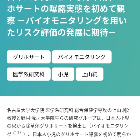
ブ生命分子研究所 (75)
環境学研究科 (67)
宇宙地球
ホサートの曝露実態を初めて観
環境研究所 (63)
未来材料・システム研究所 (61)
情
察 －バイオモニタリングを用い
報学研究科 (47)
植物 (33)
機械学習 (31)
高等
たリスク評価の発展に期待－
研究院 (26)
生物機能開発利用研究センター (24)
環
境医学研究所 (23)
進化 (23)
未来社会創造機構 (22)
宇宙 (21)
創薬科学研究科 (20)
シロイヌナズ
ナ (19)
オーロラ (17)
グリホサート
バイオモニタリング
Research VIDEOS
医学系研究科
小児
上山純
Researchers' VOICE
Links
名古屋大学大学院 医学系研究科 総合保健学専攻の上山 純准
教授と野村 洸司大学院生らの研究グループは、日本人小児
名古屋大学
の尿から除草剤グリホサートを検出し（バイオモニタリン
名古屋大学基金
注 1）
グ
）、日本人小児のグリホサート曝露を初めて明らか