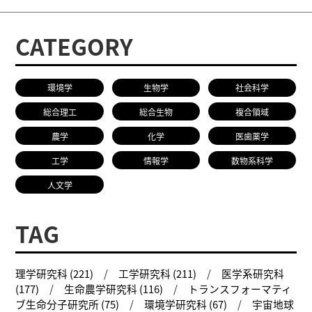
CATEGORY
環境学
生物学
社会科学
総合理工
総合生物
複合領域
農学
化学
医歯薬学
工学
情報学
数物系科学
人文学
TAG
理学研究科 (221)
工学研究科 (211)
医学系研究科
(177)
生命農学研究科 (116)
トランスフォーマティ
ブ生命分子研究所 (75)
環境学研究科 (67)
宇宙地球