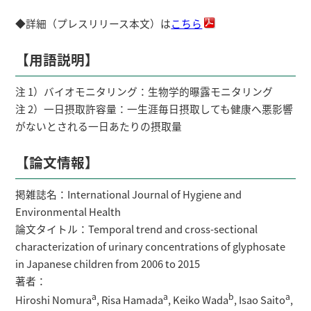
◆詳細（プレスリリース本文）は
こちら
【用語説明】
注 1）バイオモニタリング：生物学的曝露モニタリング
注 2）一日摂取許容量：一生涯毎日摂取しても健康へ悪影響
がないとされる一日あたりの摂取量
【論文情報】
掲雑誌名：International Journal of Hygiene and
Environmental Health
論文タイトル：Temporal trend and cross-sectional
characterization of urinary concentrations of glyphosate
in Japanese children from 2006 to 2015
著者：
a
a
b
a
Hiroshi Nomura
, Risa Hamada
, Keiko Wada
, Isao Saito
,