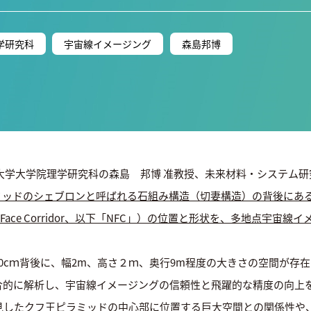
学研究科
宇宙線イメージング
森島邦博
大学大学院理学研究科の森島 邦博 准教授、未来材料・システム研
ッドのシェブロンと呼ばれる石組み構造（切妻構造）の背後にある未
orth Face Corridor、以下「NFC」）の位置と形状を、多地点
0cｍ背後に、幅2m、高さ２ｍ、奥行9m程度の大きさの空間が存
合的に解析し、宇宙線イメージングの信頼性と飛躍的な精度の向上
発見したクフ王ピラミッドの中心部に位置する巨大空間との関係性や