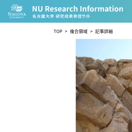
CATEGORY
TOP
>
複合領域
> 記事詳細
環境学
生物学
農学
化学
人文学
TAG
理学研究科 (221)
工学研究科 (211)
医学系研究
宙地球環境研究所 (63)
未来材料・システム研究所 
ー (24)
環境医学研究所 (23)
進化 (23)