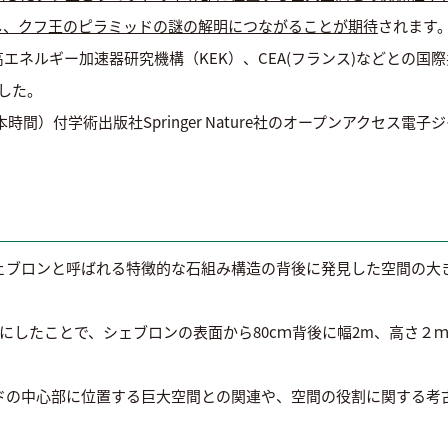
し、クフ王のピラミッドの謎の解明につながることが期待
されます
エネルギー加速器研究機構（KEK）、CEA(フランス)などとの国
ました。
間）付学術出版社Springer Nature社のオープンアクセス電子ジャーナル
シェブロンと呼ばれる特徴的な石組み構造の背後に発見した空間の
かにしたことで、シェブロンの表面から80cｍ背後に幅2m、高さ２
ッドの中心部に位置する巨大空間との関連や、空間の役割に関する考