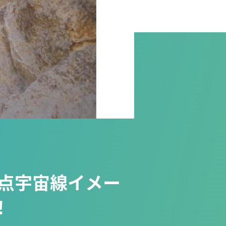
地点宇宙線イメー
！