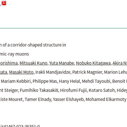
ら
 a corridor-shaped structure in
smic-ray muons
Morishima
,
Mitsuaki Kuno
,
Yuta Manabe
,
Nobuko Kitagawa
,
Akira N
kata
,
Masaki Moto
, Irakli Mandjavidze, Patrick Magnier, Marion Le
, Mariam Kebbiri, Philippe Mas, Hany Helal, Mehdi Tayoubi, Benoit 
t Steiger, Fumihiko Takasaki8, Hirofumi Fujii, Kotaro Satoh, Hid
tiste Mouret, Tamer Elnady, Yasser Elshayeb, Mohamed Elkarmo
/s41467-023-36351-0