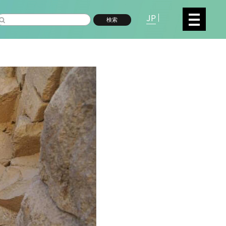
JP
検索
複合領域
数物系科学
命分子研究所 (75)
環境学研究科 (67)
宇
高等研究院 (26)
生物機能開発利用研究センタ
シロイヌナズナ (19)
オーロラ (17)