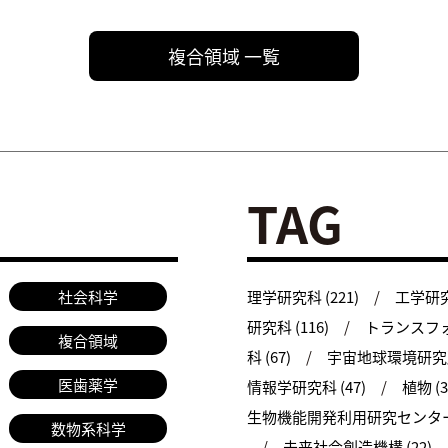
複合領域 一覧
TAG
社会科学
理学研究科 (221)
工学研究科
研究科 (116)
トランスフォ
複合領域
科 (67)
宇宙地球環境研究所 
医歯薬学
情報学研究科 (47)
植物 (3
生物機能開発利用研究センター 
数物系科学
未来社会創造機構 (22)