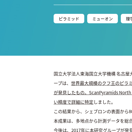
ピラミッド
ミューオン
理
国立大学法人東海国立大学機構 名古屋
ープは、
世界最大規模のクフ王のピラミ
が発見したもの。ScanPyramids N
い精度で詳細に特定
しました。
この結果から、シェブロンの表面から8
本成果は、多地点から計測データを総
今後は、2017年に本研究グループが