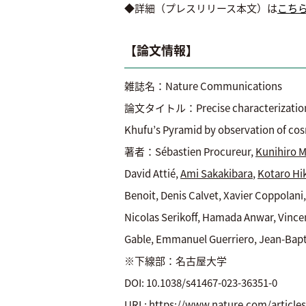
◆詳細（プレスリリース本文）は
こち
【論文情報】
雑誌名：Nature Communications
論文タイトル：Precise characterization of
Khufu’s Pyramid by observation of co
著者：Sébastien Procureur,
Kunihiro 
David Attié,
Ami Sakakibara
,
Kotaro Hi
Benoit, Denis Calvet, Xavier Coppolani
Nicolas Serikoff, Hamada Anwar, Vincen
Gable, Emmanuel Guerriero, Jean-Bap
※下線部：名古屋大学
DOI: 10.1038/s41467-023-36351-0
URL: https://www.nature.com/articles