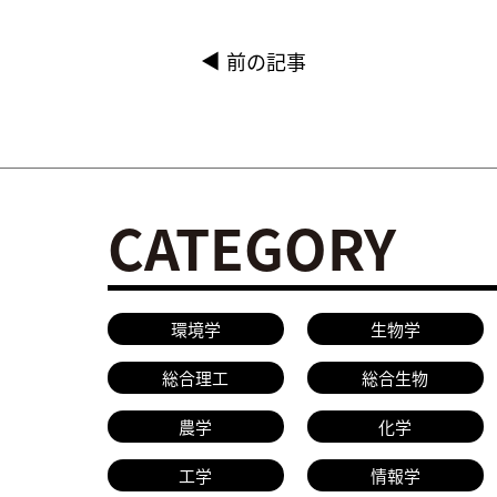
前の記事
CATEGORY
環境学
生物学
総合理工
総合生物
農学
化学
工学
情報学