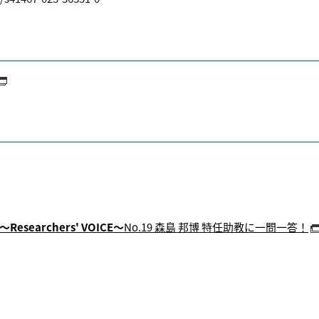
～Researchers' VOICE～
No.19 森島 邦博 特任助教に一問一答！