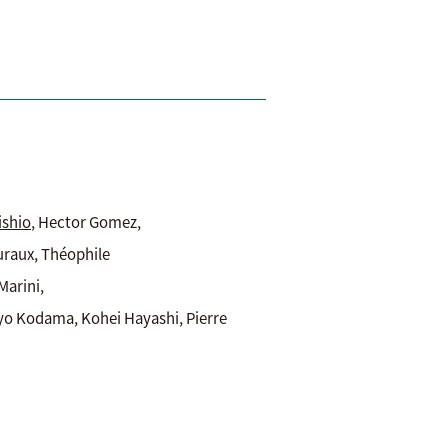
ishio
, Hector Gomez,
huraux, Théophile
Marini,
eyo Kodama, Kohei Hayashi, Pierre
ty