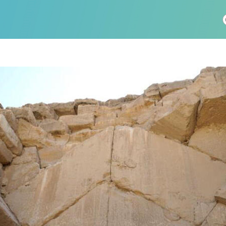
社会科学
総合理工
総合生物
医歯薬学
工学
情報学
科 (177)
生命農学研究科 (116)
トランスフォーマティブ生
(61)
情報学研究科 (47)
植物 (33)
機械学習 (31)
未来社会創造機構 (22)
宇宙 (21)
創薬科学研究科 (20)