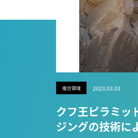
Research VIDEOS
Researchers' VOICE
Links
名古屋大学
名古屋大学基金
研究者総覧
2023.03.03
複合領域
クフ王ピラミッ
ジングの技術に